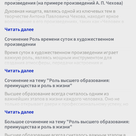
произведения (на примере произведений А. П. Чехова)
Духовная нищета, являясь одной из ключевых тем в
творчестве Антона Павловича Чехова, находит яркое
воплощение в его произведениях, таких как «Человек в
футляре», «Ионыч» и «Вишневы
...
Сочинение Роль времени суток в художественном
произведении
Время суток в художественном произведении играет
важную роль, являясь мощным инструментом для
создания атмосферы, передачи настроения и
формирования символики. Автор, используя раз
...
Сочинение на тему "Роль высшего образования:
преимущества и роль в жизни"
Высшее образование всегда считалось одним из
важнейших этапов в жизни каждого человека. Оно не
только открывает двери к профессиональному успеху, но
и способствует личностному рост
...
Большое сочинение на тему "Роль высшего образования:
преимущества и роль в жизни"
Высшее образование всегда считалось важным этапом в