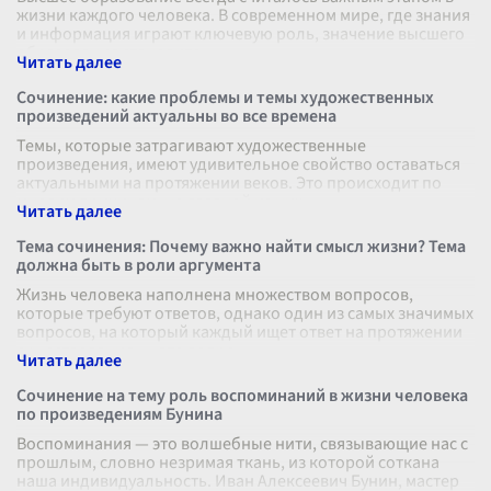
жизни каждого человека. В современном мире, где знания
и информация играют ключевую роль, значение высшего
образования становитс
...
Сочинение: какие проблемы и темы художественных
произведений актуальны во все времена
Темы, которые затрагивают художественные
произведения, имеют удивительное свойство оставаться
актуальными на протяжении веков. Это происходит по
многим причинам, но главной из них,
...
Тема сочинения: Почему важно найти смысл жизни? Тема
должна быть в роли аргумента
Жизнь человека наполнена множеством вопросов,
которые требуют ответов, однако один из самых значимых
вопросов, на который каждый ищет ответ на протяжении
существования, — это вопро
...
Сочинение на тему роль воспоминаний в жизни человека
по произведениям Бунина
Воспоминания — это волшебные нити, связывающие нас с
прошлым, словно незримая ткань, из которой соткана
наша индивидуальность. Иван Алексеевич Бунин, мастер