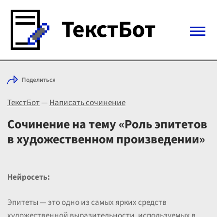
Войти с Telegram
Поделиться
Вход
ТекстБот
—
Написать сочинение
Выбрать режим
Цены
Сочинение на тему «Роль эпитетов
в художественном произведении»
Нейросеть:
Эпитеты — это одно из самых ярких средств
художественной выразительности, используемых в