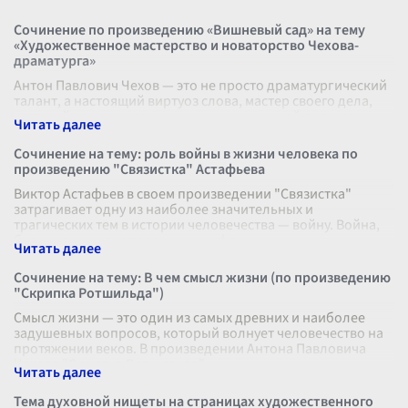
Сочинение по произведению «Вишневый сад» на тему
«Художественное мастерство и новаторство Чехова-
драматурга»
Антон Павлович Чехов — это не просто драматургический
талант, а настоящий виртуоз слова, мастер своего дела,
который открыл новые горизонты в русской литературе.
Его произведение «
...
Сочинение на тему: роль войны в жизни человека по
произведению "Связистка" Астафьева
Виктор Астафьев в своем произведении "Связистка"
затрагивает одну из наиболее значительных и
трагических тем в истории человечества — войну. Война,
будучи ярким проявлением конфлик
...
Сочинение на тему: В чем смысл жизни (по произведению
"Скрипка Ротшильда")
Смысл жизни — это один из самых древних и наиболее
задушевных вопросов, который волнует человечество на
протяжении веков. В произведении Антона Павловича
Чехова "Скрипка Ротшильда"
...
Тема духовной нищеты на страницах художественного