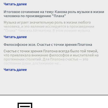
слова и проникновенный
...
Итоговое сочинение на тему: Какова роль музыки в жизни
человека по произведению "Плаха"
Музыка играет значительную роль в жизни любого
человека, и это явление исследуется в произведении
"Плаха" Чингиза Айтматова. В этом романе музыка
становится важной метафорой, отраж
...
Философское эссе. Счастье с точки зрения Платона
Счастье с точки зрения Платона всегда было той темой,
что привлекала внимание философов и мыслителей на
протяжении столетий. Для Платона счастье — это
состояние души, достижимое не
...