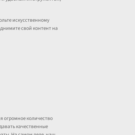
ольте искусственному
однимите свой контент на
ся огромное количество
оздавать качественные
аты. На самом деле, наш