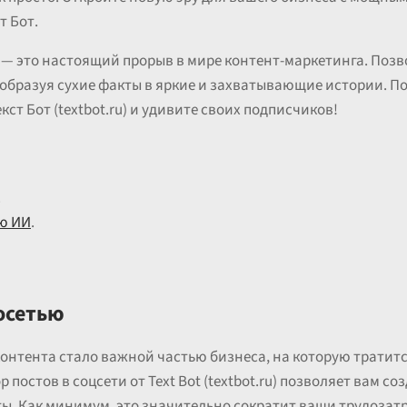
т Бот.
 — это настоящий прорыв в мире контент-маркетинга. Позв
реобразуя сухие факты в яркие и захватывающие истории. П
ст Бот (textbot.ru) и удивите своих подписчиков!
.
ю ИИ
.
осетью
онтента стало важной частью бизнеса, на которую тратит
р постов в соцсети от Text Bot (textbot.ru) позволяет вам с
ы. Как минимум, это значительно сократит ваши трудозатр