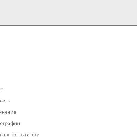
 имиджа бренда в соцсетях.
ст
сеть
инение
фографии
кальность текста