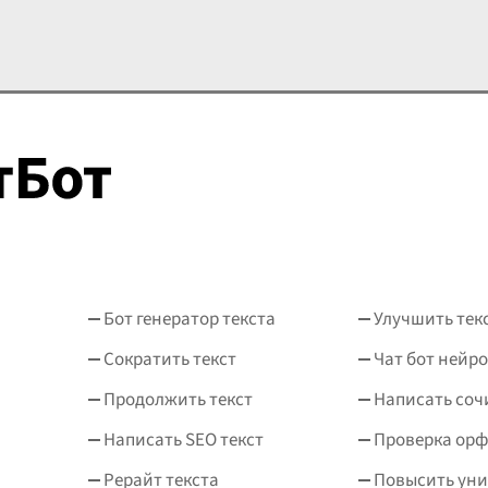
ать качественный контент, что способствует улучшению
Бот генератор текста
Улучшить тек
Сократить текст
Чат бот нейро
Продолжить текст
Написать соч
Написать SEO текст
Проверка ор
Рерайт текста
Повысить уни