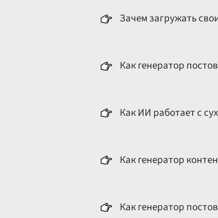
Зачем загружать свои
Генератор постов превраща
Как генератор посто
Он позволяет создавать ка
Как ИИ работает с с
ИИ преобразует сухие факт
Как генератор конте
Он создает релевантный ко
Как генератор посто