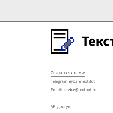
Генератор помогает создав
Связаться с нами:
Telegram: @CareTextBot
Email: service@textbot.ru
API доступ