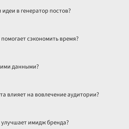
 идеи в генератор постов?
ет ваши идеи в яркие и захватывающие публикации быс
в помогает сэкономить время?
чественные публикации за минуты, сокращая время, зат
ухими данными?
ы в яркие и интересные истории, делая контент более 
нта влияет на вовлечение аудитории?
нтент, который интересен целевой аудитории, увеличив
в улучшает имидж бренда?