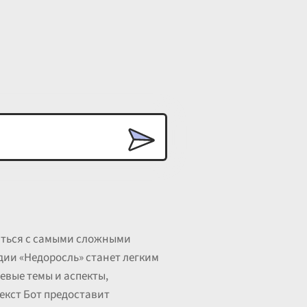
раться с самыми сложными
дии «Недоросль» станет легким
евые темы и аспекты,
Текст Бот предоставит