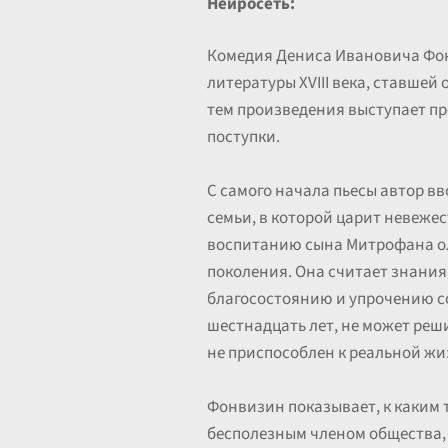
Нейросеть:
Комедия Дениса Ивановича Фон
литературы XVIII века, ставше
тем произведения выступает пр
поступки.
С самого начала пьесы автор 
семьи, в которой царит невеже
воспитанию сына Митрофана ол
поколения. Она считает знания
благосостоянию и упрочению со
шестнадцать лет, не может реш
не приспособлен к реальной жи
Фонвизин показывает, к каким
бесполезным членом общества, 