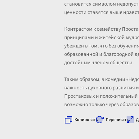
становится символом недопуст
ценности ставятся выше нравс
Контрастом к семейству Прост
принципами и житейской мудрос
убеждён в том, что без обучени
образованной и благородной де
достойным членом общества.
Таким образом, в комедии «Не
важность духовного развития 
Простаковых и положительный и
возможно только через образо
Копировать
Переписать
Д