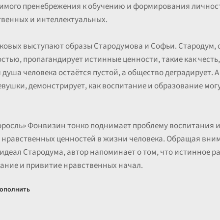
имого пренебрежения к обучению и формирования личност
твенных и интеллектуальных.
аковых выступают образы Стародумова и Софьи. Стародум
тью, пропагандирует истинные ценности, такие как честь,
я душа человека остаётся пустой, а общество деградирует.
вушки, демонстрирует, как воспитание и образование могут
доросль» Фонвизин тонко поднимает проблему воспитания 
и нравственных ценностей в жизни человека. Обращая вни
деал Стародума, автор напоминает о том, что истинное р
вание и привитие нравственных начал.
ополнить