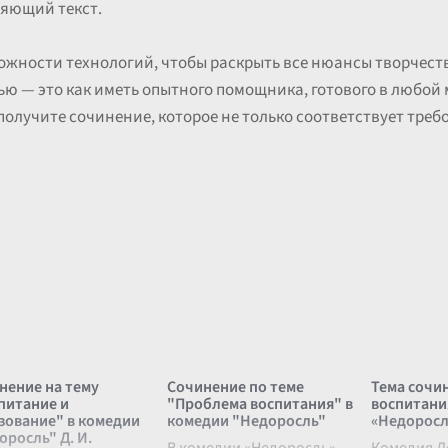
яющий текст.
ожности технологий, чтобы раскрыть все нюансы творчес
ю — это как иметь опытного помощника, готового в любой
ы получите сочинение, которое не только соответствует треб
нение на тему
Сочинение по теме
Тема сочи
питание и
"Проблема воспитания" в
воспитани
зование" в комедии
комедии "Недоросль"
«Недоросл
оросль" Д. И.