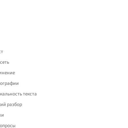
ст
сеть
инение
фографии
кальность текста
ий разбор
хи
вопросы