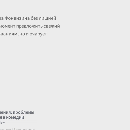
тва Фонвизина без лишней
 момент предложить свежий
ованиям, но и очарует
нения: проблемы
я в комедии
ь»