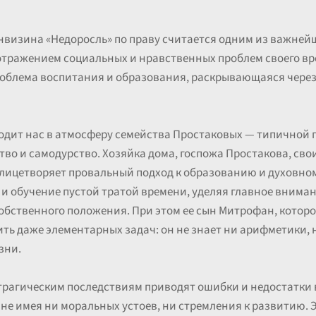
визина «Недоросль» по праву считается одним из важней
й отражением социальных и нравственных проблем своего в
облема воспитания и образования, раскрывающаяся через 
вводит нас в атмосферу семейства Простаковых — типично
ство и самодурство. Хозяйка дома, госпожа Простакова, св
ицетворяет провальный подход к образованию и духовно
 и обучение пустой тратой времени, уделяя главное вним
бственного положения. При этом ее сын Митрофан, котор
ить даже элементарных задач: он не знает ни арифметики,
зни.
 трагическим последствиям приводят ошибки и недостатки
не имея ни моральных устоев, ни стремления к развитию. 