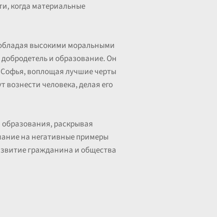
и, когда материальные
, обладая высокими моральными
 добродетель и образование. Он
 А Софья, воплощая лучшие черты
 вознести человека, делая его
и образования, раскрывая
мание на негативные примеры
азвитие гражданина и общества