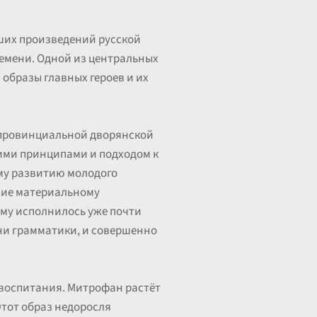
ших произведений русской
ремени. Одной из центральных
образы главных героев и их
й провинциальной дворянской
оими принципами и подходом к
му развитию молодого
ание материальному
ому исполнилось уже почти
 ни грамматики, и совершенно
 воспитания. Митрофан растёт
Этот образ недоросля