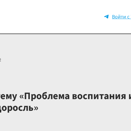
Войти с
е
тему «Проблема воспитания 
доросль»