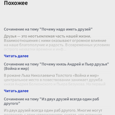
Похожее
Сочинение на тему "Почему надо иметь друзей"
Друзья — это неотъемлемая часть нашей жизни.
Взаимоотношения с ними оказывают огромное влияние
на наше благополучие и радость. В современных условиях
острого нехватки времени и инф
...
Сочинение на тему "Почему князь Андрей и Пьер друзья"
(Война и мир)
В романе Льва Николаевича Толстого «Война и мир»
центральное место в повествовании занимает дружба
князя Андрея Болконского и Пьера Безухова. На первый
взгляд, эти персонажи кажутс
...
Сочинение на тему "Из двух друзей всегда один раб
другого"
Из двух друзей всегда один раб другого. Многие могут
поспорить с этим утверждением, считая, что истинная