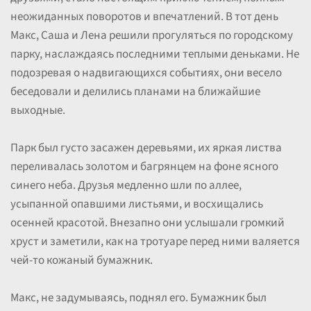
неожиданных поворотов и впечатлений. В тот день
Макс, Саша и Лена решили прогуляться по городскому
парку, наслаждаясь последними теплыми деньками. Не
подозревая о надвигающихся событиях, они весело
беседовали и делились планами на ближайшие
выходные.
Парк был густо засажен деревьями, их яркая листва
переливалась золотом и багрянцем на фоне ясного
синего неба. Друзья медленно шли по аллее,
усыпанной опавшими листьями, и восхищались
осенней красотой. Внезапно они услышали громкий
хруст и заметили, как на тротуаре перед ними валяется
чей-то кожаный бумажник.
Макс, не задумываясь, поднял его. Бумажник был