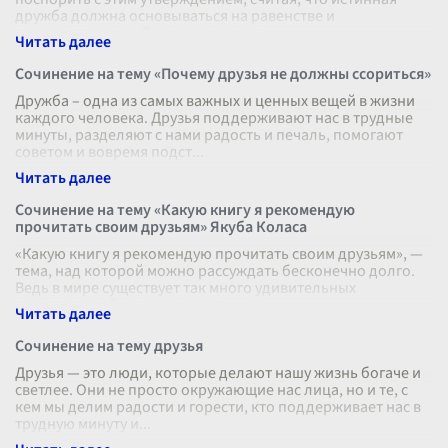
дружба должна основываться на равенстве и
взаимоуважении. Тем не менее, есл
...
Сочинение на тему «Почему друзья не должны ссориться»
Дружба – одна из самых важных и ценных вещей в жизни
каждого человека. Друзья поддерживают нас в трудные
минуты, разделяют с нами радость и печаль, помогают
советом и вовремя подст
...
Сочинение на тему «Какую книгу я рекомендую
прочитать своим друзьям» Якуба Коласа
«Какую книгу я рекомендую прочитать своим друзьям», —
тема, над которой можно рассуждать бесконечно долго.
Ведь в мире существует так много удивительных
произведений, каждое из кот
...
Сочинение на тему друзья
Друзья — это люди, которые делают нашу жизнь богаче и
светлее. Они не просто окружающие нас лица, но и те, с
кем мы делим радости и горести, кто поддерживает нас в
трудную минуту и
...