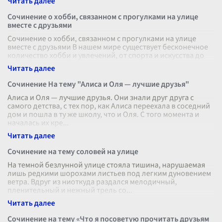
Сочинение о хобби, связанном с прогулками на улице
вместе с друзьями
Сочинение о хобби, связанном с прогулками на улице
вместе с друзьями В нашем мире существует бесконечное
количество хобби и увлечений, от спорта и искусства до
кулинарии и коллекц
...
Сочинение На тему "Алиса и Оля — лучшие друзья"
Алиса и Оля — лучшие друзья. Они знали друг друга с
самого детства, с тех пор, как Алиса переехала в соседний
дом и пошла в ту же школу, что и Оля. С того момента и
началась их кре
...
Сочинение на тему соловей на улице
На темной безлунной улице стояла тишина, нарушаемая
лишь редкими шорохами листьев под легким дуновением
ветра. Вдруг из ниоткуда раздался мелодичный,
пленительный и нежный трель со
...
Сочинение на тему «Что я посоветую прочитать друзьям