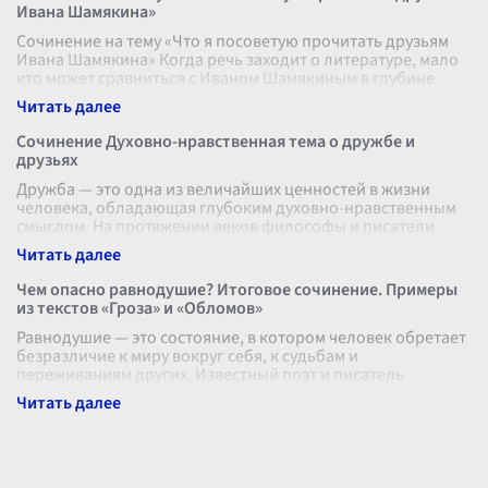
Ивана Шамякина»
Сочинение на тему «Что я посоветую прочитать друзьям
Ивана Шамякина» Когда речь заходит о литературе, мало
кто может сравниться с Иваном Шамякиным в глубине
понимания человеческой
...
Сочинение Духовно-нравственная тема о дружбе и
друзьях
Дружба — это одна из величайших ценностей в жизни
человека, обладающая глубоким духовно-нравственным
смыслом. На протяжении веков философы и писатели
размышляли о природе дружбы, е
...
Чем опасно равнодушие? Итоговое сочинение. Примеры
из текстов «Гроза» и «Обломов»
Равнодушие — это состояние, в котором человек обретает
безразличие к миру вокруг себя, к судьбам и
переживаниям других. Известный поэт и писатель
Станислав Ежи Лец однажды заметил:
...