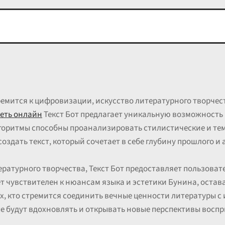
тремится к цифровизации, искусство литературного творче
еть онлайн
Текст Бот предлагает уникальную возможность 
алгоритмы способны проанализировать стилистические и т
оздать текст, который сочетает в себе глубину прошлого и
ратурного творчества, Текст Бот предоставляет пользова
т чувствителен к нюансам языка и эстетики Бунина, остава
ех, кто стремится соединить вечные ценности литературы 
е будут вдохновлять и открывать новые перспективы восп