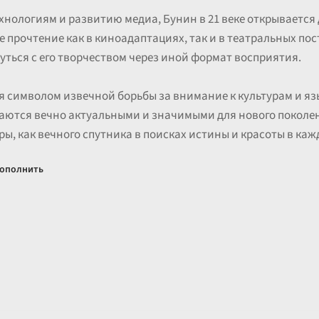
ехнологиям и развитию медиа, Бунин в 21 веке открывается
 прочтение как в киноадаптациях, так и в театральных по
ься с его творчеством через иной формат восприятия.
ся символом извечной борьбы за внимание к культурам и яз
аются вечно актуальными и значимыми для нового поколени
ы, как вечного спутника в поисках истины и красоты в каж
ополнить