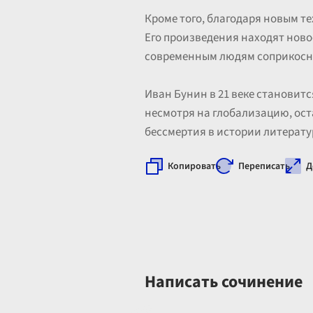
Кроме того, благодаря новым т
Его произведения находят новое
современным людям соприкоснут
Иван Бунин в 21 веке становит
несмотря на глобализацию, ост
бессмертия в истории литератур
Копировать
Переписать
Д
Написать сочинение