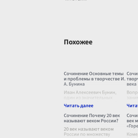
Похожее
Сочинение Основные темы
Сочи
и проблемы в творчестве И.
твор
А. Бунина
века
Иван Алексеевич Бунин,
Вопр
один из значительных
зани
представителей русской
в тво
литературы, создал
века
многочисленные
фило
Сочинение Почему 20 век
Сочи
произведения, которые
эмоц
называют веком России?
век 
глубоко исследуют тематику
чело
«Горе
человеческих чувств, памяти
20 век называют веком
наци
и
России по множеству
...
Коме