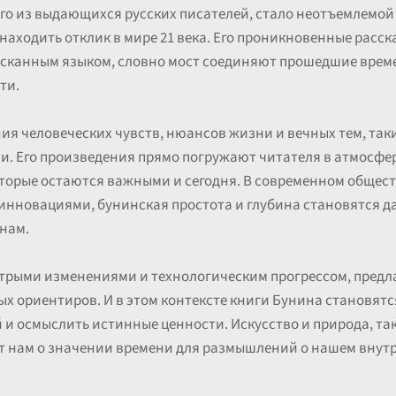
го из выдающихся русских писателей, стало неотъемлемой
находить отклик в мире 21 века. Его проникновенные расс
ысканным языком, словно мост соединяют прошедшие време
ти.
я человеческих чувств, нюансов жизни и вечных тем, таки
и. Его произведения прямо погружают читателя в атмосфер
оторые остаются важными и сегодня. В современном общес
инновациями, бунинская простота и глубина становятся 
нам.
стрыми изменениями и технологическим прогрессом, предл
х ориентиров. И в этом контексте книги Бунина становятс
и осмыслить истинные ценности. Искусство и природа, та
т нам о значении времени для размышлений о нашем внутр