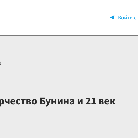
Войти с
е
чество Бунина и 21 век