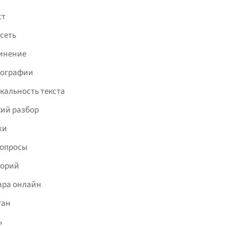
ст
сеть
инение
фографии
кальность текста
ий разбор
хи
вопросы
торий
ара онлайн
ган
ь