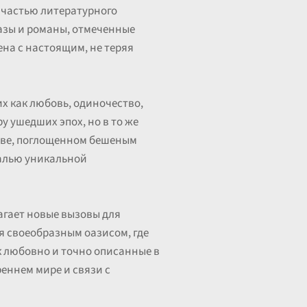
 частью литературного
казы и романы, отмеченные
на с настоящим, не теряя
х как любовь, одиночество,
у ушедших эпох, но в то же
тве, поглощенном бешеным
далью уникальной
агает новые вызовы для
я своеобразным оазисом, где
к любовно и точно описанные в
еннем мире и связи с