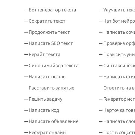
Бот генератор текста
Улучшить тек
Сократить текст
Чат бот нейро
Продолжить текст
Написать соч
Написать SEO текст
Проверка ор
Рерайт текста
Повысить уни
Синонимайзер текста
Синтаксическ
Написать песню
Написать сти
Расставить запятые
Ответить на 
Решить задачу
Генератор ис
Написать код
Карточка тов
Написать объявление
Написать сло
Реферат онлайн
Пост в соцсет