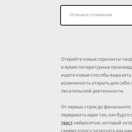
Откройте новые горизонты твор
в яркие литературные произведе
ищете новые способы выразить 
возможность открыть для себя 
писательской деятельности.
От первых строк до финального
передавать идеи так, как будто
текст
нейросетью, который затр
своему голосу зазвучать как ни