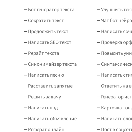
Бот генератор текста
Улучшить тек
Сократить текст
Чат бот нейро
Продолжить текст
Написать соч
Написать SEO текст
Проверка ор
Рерайт текста
Повысить уни
Синонимайзер текста
Синтаксическ
Написать песню
Написать сти
Расставить запятые
Ответить на 
Решить задачу
Генератор ис
Написать код
Карточка тов
Написать объявление
Написать сло
Реферат онлайн
Пост в соцсет