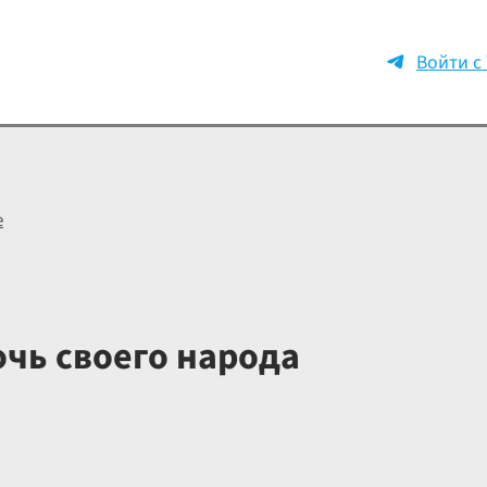
Войти с
е
очь своего народа