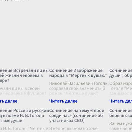
нение Встречали ли вы
Сочинение Изображение
Сочинение
оей жизни человека в
народа в "Мертвых душах."
души", об
яре?
Николай Васильевич Гоголь,
Образ наро
ечали ли вы в своей
создавая свой знаменитый
Гоголя "М
и человека в футляре?
роман "Мертвые души",
занимает 
ос этот, быть может,
проникновенно и глубоко
центральн
у же вызывает
исследует народную душу,
воплощая в
умение и даже легкую
показывая ее во всей
России на р
нение Россия и русский
Сочинение на тему «Герои
Сочинение
у на губах. Но ведь
многогранности. Образ
веков. Гого
 в поэме Н. В. Гоголя
среди нас» (сочинение об
беречь св
овек в футляре" — это
народа в этом
...
удивител
твые души"
участниках СВО)
росто о
...
мастерств
Зачем нуж
а Н. В. Гоголя "Мертвые
В непрерывном потоке
язык? Бере