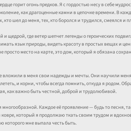
сердце горит огонь предков. Я с гордостью несу в себе мудро
коление, как драгоценные камни в цепочке времени. В каж
кто шел до меня, тех, кто боролся и трудился, смеялся и п
й и щедрой, где ветер шепчет легенды о героических подвига
онимать язык природы, видеть красоту в простых вещах и це
е просто место на карте, это дом, который я обязана сохр
е вложили в меня свои надежды и мечты. Они научили меня
лететь, и корни, чтобы всегда помнить, откуда я родом. Об
ая, как важно быть честной, доброй и трудолюбивой.
 и многообразной. Каждое её проявление — будь то песня, т
м ковре, который я продолжаю ткать своим трудом и вдохно
ю которого мне выпала честь быть.