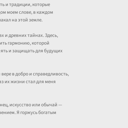
сть и традиции, которые
дом моем слове, в каждом
лакал на этой земле.
х и древних тайнах. Здесь,
нить гармонию, которой
анять и защищать для будущих
 вере в добро и справедливость,
раз их жизни стал для меня
анец, искусство или обычай —
вением. Я горжусь богатым