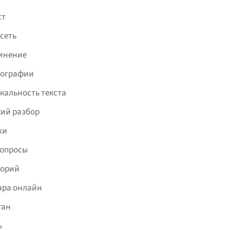
ст
сеть
инение
фографии
кальность текста
ий разбор
хи
вопросы
торий
ара онлайн
ган
ь