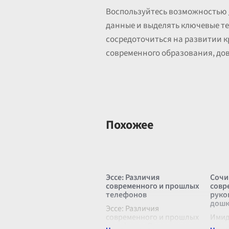
Воспользуйтесь возможностью
данные и выделять ключевые те
сосредоточиться на развитии к
современного образования, дов
Похожее
Эссе: Различия
Сочи
современного и прошлых
совр
телефонов
руко
дошк
Эссе: Различия
современного и прошлых
Имид
телефонов В стремительно
руко