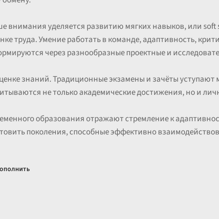
 обмену.
е внимания уделяется развитию мягких навыков, или soft sk
ке труда. Умение работать в команде, адаптивность, кри
ормируются через разнообразные проектные и исследовате
 оценке знаний. Традиционные экзамены и зачёты уступают
читываются не только академические достижения, но и лич
ременного образования отражают стремление к адаптивнос
готовить поколения, способные эффективно взаимодейство
ополнить