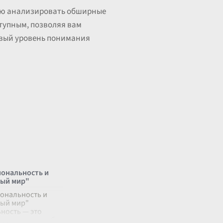
ью анализировать обширные
ступным, позволяя вам
овый уровень понимания
иональность и
ый мир"
иональность и
ый мир"
ность — это
орое несет в себе