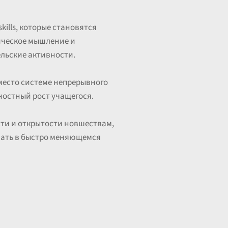
ills, которые становятся
тическое мышление и
льские активности.
 место системе непрерывного
ностный рост учащегося.
ти и открытости новшествам,
вать в быстро меняющемся