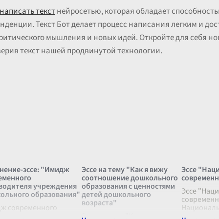
написать текст
нейросетью, которая обладает способност
нденции. Текст Бот делает процесс написания легким и до
ритического мышления и новых идей. Откройте для себя н
ерив текст нашей продвинутой технологии.
нение-эссе: "Имидж
Эссе на тему "Как я вижу
Эссе "Нац
еменного
соотношение дошкольного
современн
водителя учреждения
образования с ценностями
Эссе "Нац
ольного образования"
детей дошкольного
современн
возраста"
ж современного
Националь
водителя учреждения
Эссе на тему "Как я вижу
слово, кот