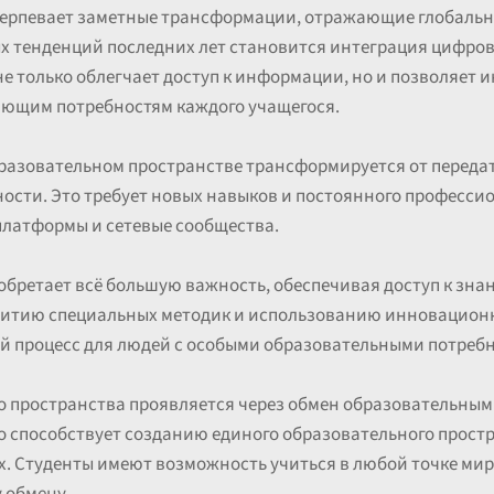
ерпевает заметные трансформации, отражающие глобальн
х тенденций последних лет становится интеграция цифров
не только облегчает доступ к информации, но и позволяет
чающим потребностям каждого учащегося.
разовательном пространстве трансформируется от передат
ости. Это требует новых навыков и постоянного профессио
платформы и сетевые сообщества.
ретает всё большую важность, обеспечивая доступ к знан
звитию специальных методик и использованию инновацион
й процесс для людей с особыми образовательными потреб
о пространства проявляется через обмен образовательны
о способствует созданию единого образовательного прост
. Студенты имеют возможность учиться в любой точке мир