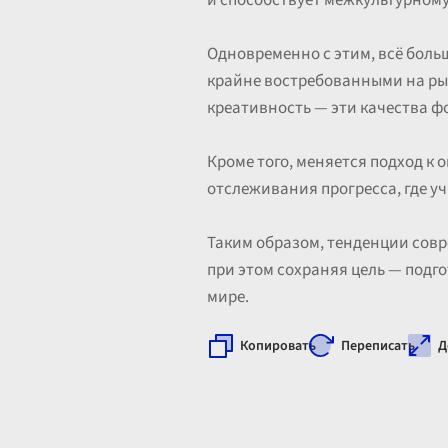
и способствует межкультурному
Одновременно с этим, всё больш
крайне востребованными на рын
креативность — эти качества ф
Кроме того, меняется подход к
отслеживания прогресса, где у
Таким образом, тенденции сов
при этом сохраняя цель — под
мире.
Копировать
Переписать
Д