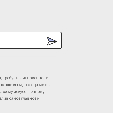
, требуется мгновенное и
помощь всем, кто стремится
 своему искусственному
лив самое главное и