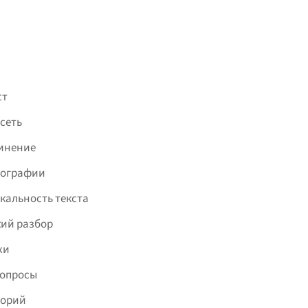
ст
сеть
инение
фографии
кальность текста
ий разбор
хи
вопросы
торий