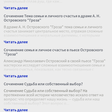
уникальный сплав душ, где каж
...
Сочинение Тема семьи и личного счастья в драме А. Н.
Островского "Гроза"
В драме А. Н. Островского "Гроза" тема семьи и личного
счастья занимает центральное место, отражая сложные
взаимоотношения и моральные дилеммы, с которыми
сталкиваются герои. Остро
...
Сочинение семья и личное счастье в пьесе Островского
"Гроза"
Александр Николаевич Островский в своей пьесе "Гроза"
мастерски исследует сложные взаимоотношения семьи и
личного счастья, показывая, как тесно связанные с
культурными и социальным
...
Сочинение Судьба или собственный выбор?
Сочинение Судьба или собственный выбор? На
протяжении всей истории человечество искало ответ на
вопрос: что определяет нашу жизнь — судьба или наш
собственный выбор? Этот вопрос о
...