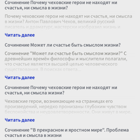
Сочинение Почему чеховские герои не находят ни
счастья, ни смысла в жизни?
Почему чеховские герои не находят ни счастья, ни смысла
в жизни? Антон Павлович Чехов, великий русский
писатель и драматург, мастерски изобразил жизнь и
страдания людей своего вре
...
Сочинение Может ли счастье быть смыслом жизни?
Сочинение "Может ли счастье быть смыслом жизни?" С
древнейших времён философы и мыслители полагали,
что счастье является высшей целью человеческого
существования. В поисках ответа
...
Сочинение Почему чеховские герои не находят ни
счастья, ни смысла жизни?
Чеховские герои, возникающие на страницах его
произведений, нередко пронизаны глубоким чувством
беспокойства и неудовлетворенности. Они живут в мире,
который вроде бы им уже знаком
...
Сочинение "В прекрасном и яростном мире". Проблема
счастья и смысла в жизни