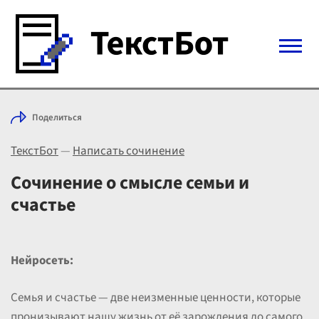
Войти с Telegram
Поделиться
Вход
ТекстБот
—
Написать сочинение
Выбрать режим
Цены
Сочинение о смысле семьи и
счастье
Нейросеть:
Семья и счастье — две неизменные ценности, которые
пронизывают нашу жизнь от её зарождения до самого