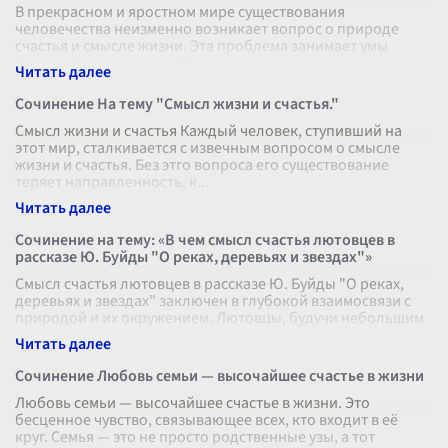
В прекрасном и яростном мире существования
человечества неизменно возникает вопрос о природе
счастья и смысле жизни. Эта проблема занимает умы
философов, поэтов и обыкновенных люде
...
Сочинение На тему "Смысл жизни и счастья."
Смысл жизни и счастья Каждый человек, ступивший на
этот мир, сталкивается с извечным вопросом о смысле
жизни и счастья. Без этго вопроса его существование
теряет направленность, к
...
Сочинение на тему: «В чем смысл счастья лютовцев в
рассказе Ю. Буйды "О реках, деревьях и звездах"»
Смысл счастья лютовцев в рассказе Ю. Буйды "О реках,
деревьях и звездах" заключен в глубокой взаимосвязи с
природой и их окружением. Лютовцы, будучи небольшим
и тесно сплоченным со
...
Сочинение Любовь семьи — высочайшее счастье в жизни
Любовь семьи — высочайшее счастье в жизни. Это
бесценное чувство, связывающее всех, кто входит в её
круг. Семья — это не просто родственные узы, а тот