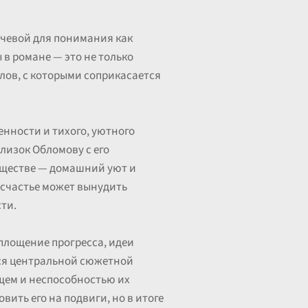
ючевой для понимания как
 в романе — это не только
лов, с которыми соприкасается
нности и тихого, уютного
лизок Обломову с его
обществе — домашний уют и
е счастье может вынудить
ти.
площение прогресса, идеи
ся центральной сюжетной
щем и неспособностью их
вить его на подвиги, но в итоге