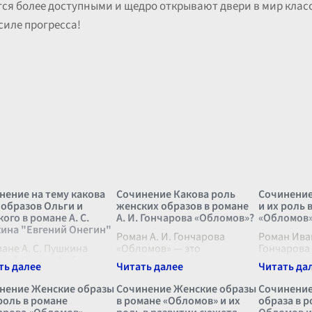
ся более доступными и щедро открывают двери в мир клас
силе прогресса!
нение на тему какова
Сочинение Какова роль
Сочинение
 образов Ольги и
женских образов в романе
и их роль 
ого в романе А. С.
А. И. Гончарова «Обломов»?
«Обломов
ина "Евгений Онегин"
Роман А. И. Гончарова
Роман Ива
мане А. С. Пушкина
«Обломов» — это
Гончарова
ений Онегин" образы
произведение, в котором
занимает о
и Лариной и
фигуры женских
русской ли
имира Ленского играют
персонажей играют
и одним и
нение Женские образы
Сочинение Женские образы
Сочинение
евую роль и служат
значимую и многогранную
произведе
 роль в романе
в романе «Обломов» и их
образа в 
ыми элементами для
роль. Женские образы в
женские об