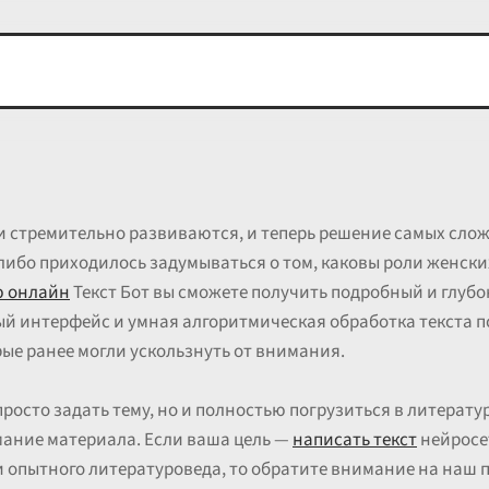
 стремительно развиваются, и теперь решение самых сло
либо приходилось задумываться о том, каковы роли женски
ю онлайн
Текст Бот вы сможете получить подробный и глубо
й интерфейс и умная алгоритмическая обработка текста 
рые ранее могли ускользнуть от внимания.
просто задать тему, но и полностью погрузиться в литерат
мание материала. Если ваша цель —
написать текст
нейросе
 и опытного литературоведа, то обратите внимание на наш 