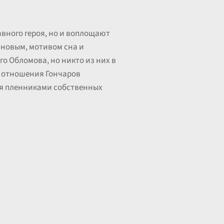
авного героя, но и воплощают
 новым, мотивом сна и
 Обломова, но никто из них в
их отношения Гончаров
ся пленниками собственных