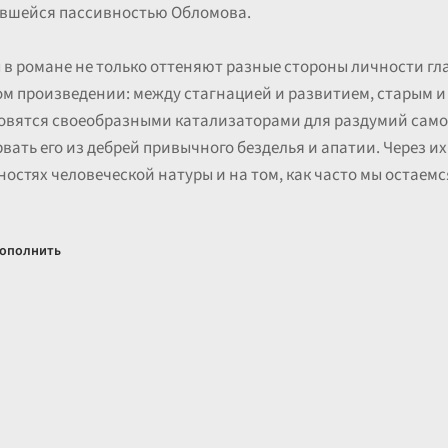
нившейся пассивностью Обломова.
 в романе не только оттеняют разные стороны личности гл
м произведении: между стагнацией и развитием, старым и
вятся своеобразными катализаторами для раздумий самого
вать его из дебрей привычного безделья и апатии. Через 
остях человеческой натуры и на том, как часто мы остаем
ополнить