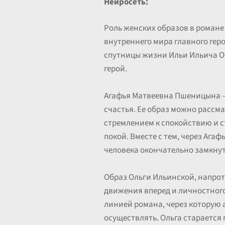
Нейросеть:
Роль женских образов в роман
внутреннего мира главного геро
спутницы жизни Ильи Ильича О
герой.
Агафья Матвеевна Пшеницына —
счастья. Ее образ можно рассма
стремлением к спокойствию и ст
покой. Вместе с тем, через Ага
человека окончательно замкнут
Образ Ольги Ильинской, напрот
движения вперед и личностног
линией романа, через которую 
осуществлять. Ольга старается 