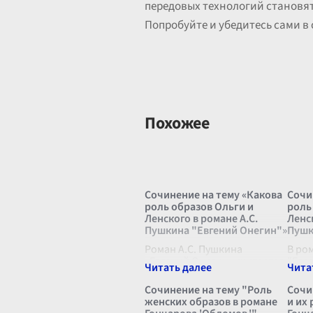
передовых технологий становят
Попробуйте и убедитесь сами в 
Похожее
Сочинение на тему «Какова
Сочи
роль образов Ольги и
роль
Ленского в романе А.С.
Ленск
Пушкина "Евгений Онегин"»
Пушк
Роман А.С. Пушкина
В ро
«Евгений Онегин» считается
"Евг
одним из самых значимых
Ольг
произведений русской
Влад
Сочинение на тему "Роль
Сочи
литературы, и его
ключ
женских образов в романе
и их
многослойный сюжет
важн