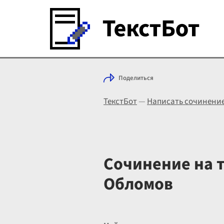
Поделиться
ТекстБот
—
Написать сочинени
Сочинение на т
Обломов