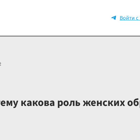
Войти с
е
ему какова роль женских об