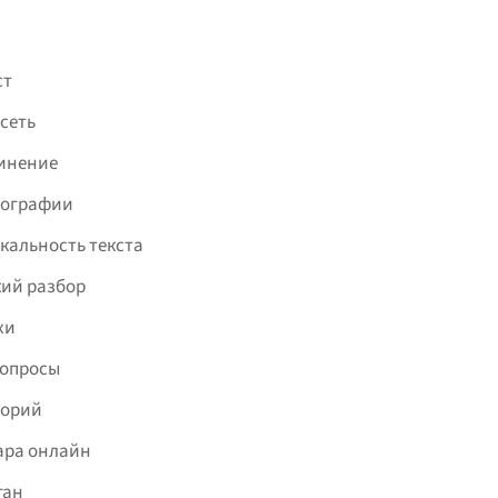
ст
сеть
инение
фографии
кальность текста
ий разбор
хи
вопросы
торий
ара онлайн
ган