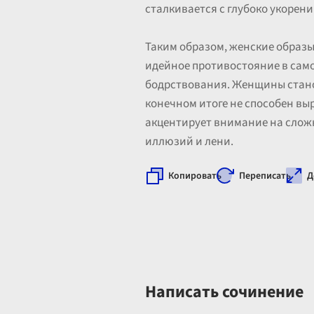
сталкивается с глубоко укоре
Таким образом, женские образы
идейное противостояние в само
бодрствования. Женщины стано
конечном итоге не способен выр
акцентирует внимание на сложн
иллюзий и лени.
Копировать
Переписать
Д
Написать сочинение