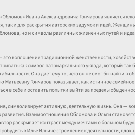
е «Обломов» Ивана Александровича Гончарова является кл
я, так и для раскрытия авторских задумок и идей. Женщины
бломова, но и символы различных жизненных путей и идеа
 это воплощение традиционной женственности, хозяйстве
тривать как символ патриархального уклада, который так б
абильности. Она дает ему то, чего он не смог бы найти в 
фью Матвеевну Гончаров показывает, как истинное семейно
ься в себе и оставить попытки выйти за пределы обыденнос
ив, символизирует активную, деятельную жизнь. Она — во
о развития. Взаимоотношения Обломова и Ольги становят
автор раскрывает контраст между мечтами о большом буду
пробудить в Илье Ильиче стремление к деятельности, вдохно