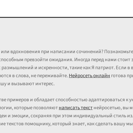
 или вдохновения при написании сочинений? Познакомьтес
особным превзойти ожидания. Иногда перед нами стоит з
х размышлений и искренности, такие как Я патриот. Если в
ются в слова, не переживайте.
Нейросеть онлайн
готова пр
ушу и вызывают интерес.
тве примеров и обладает способностью адаптироваться к
логии, которые позволяют
написать текст
нейросетью, вы м
деи и эмоции, сохраняя при этом индивидуальный стиль и
ние текстов помощнику, который знает, как сделать вашу м