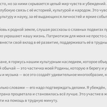
осто, но за ними скрывается целый мир чувств и убеждений
убокую связь с её историей, культурой и народом. Это чув
культуру и науку, за её выдающихся личностей и яркие собы
бовь к родной земле, слушая рассказы о славных подвигах п
о украшают нашу жизнь. Патриотизм для меня не просто сл
внести свой вклад в её развитие, поддерживать её в трудн
ане, я горжусь нашим культурным наследием, которое объ
 обычай — это частичка моей Родины, которую я берегу и
и музыка — все это создаёт удивительное многообразие, 
лько словами — его надо подтверждать делами. Я убеждён,
страна процветала и становилась всё лучше. Это участие в 
ти на помощь в трудную минуту.