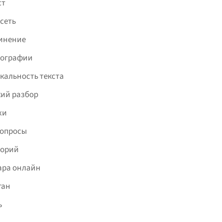
ст
сеть
инение
фографии
кальность текста
ий разбор
хи
вопросы
торий
ара онлайн
ган
ь