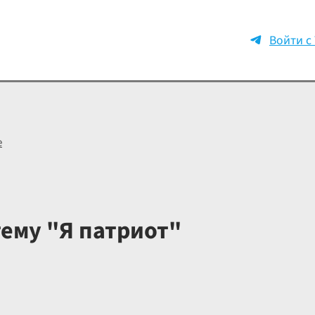
Войти с
е
ему "Я патриот"