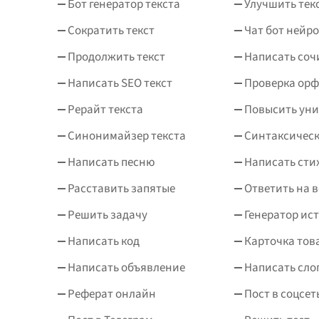
Бот генератор текста
Улучшить тек
Сократить текст
Чат бот нейро
Продолжить текст
Написать соч
Написать SEO текст
Проверка ор
Рерайт текста
Повысить уни
Синонимайзер текста
Синтаксическ
Написать песню
Написать сти
Расставить запятые
Ответить на 
Решить задачу
Генератор ис
Написать код
Карточка тов
Написать объявление
Написать сло
Реферат онлайн
Пост в соцсет