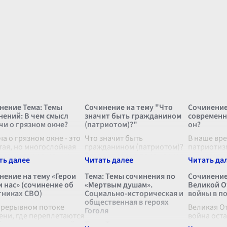
нение Тема: Темы
Сочинение на тему "Что
Сочинение
нений: В чем смысл
значит быть гражданином
современн
чи о грязном окне?
(патриотом)?"
он?
а о грязном окне - это
Что значит быть
В наше вр
тая, но многослойная
гражданином (патриотом)?
патриотиз
рия, которую можно
Этот вопрос из покон веков
значитель
товать разными
волновал умы философов,
отражая ш
обами, в зависимости от
политиков и простых
представле
нение на тему «Герои
Тема: Темы сочинения по
Сочинение
ичного восприятия и
людей, испытывающих
именно яв
и нас» (сочинение об
«Мертвым душам».
Великой О
ого опыта каждого
глубокую привязанность к
современн
тниках СВО)
Социально-историческая и
войны в п
еля. Н
...
своей Родине. Ответ на
...
Патриотиз
общественная в героях
прерывном потоке
опре
Великая О
...
Гоголя
ени, где переплетаются
война ост
бы миллионов людей,
Тема: Темы сочинения по
след в ист