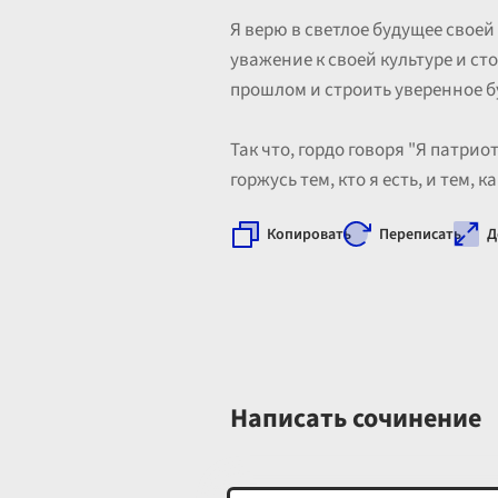
Я верю в светлое будущее своей
уважение к своей культуре и ст
прошлом и строить уверенное 
Так что, гордо говоря "Я патрио
горжусь тем, кто я есть, и тем,
Копировать
Переписать
Д
Написать сочинение