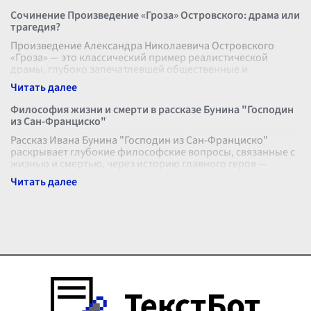
Сочинение Произведение «Гроза» Островского: драма или
трагедия?
Произведение Александра Николаевича Островского
«Гроза» — это классический пример реалистической
драмы, глубоко запечатлевшей общественные и
нравственные конфликты своего времени.
...
Философия жизни и смерти в рассказе Бунина "Господин
из Сан-Франциско"
Рассказ Ивана Бунина "Господин из Сан-Франциско"
раскрывает глубокие философские вопросы, связанные с
жизнью и смертью, через историю главного героя —
безымянного господина, прибыв
...