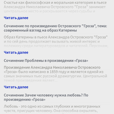
Счастье как философская и моральная категория в пьесе
Александра Николаевича Островского "Гроза" занимает
центральное место и раскрывается через судьбы и
переживания главных героев
...
Сочинение по произведению Островского "Гроза", тема:
современный взгляд на образ Катерины
Образ Катерины в пьесе Александра Островского "Гроза"
и по сей день продолжает вызывать живой интерес и
полемику среди литературоведов и читателей. Персонаж,
созданный великим драм
...
Сочинение Проблемы в произведении «Гроза»
Произведение Александра Николаевича Островского
«Гроза» было написано в 1859 году и является одной из
самых значимых пьес русской драматургии. Центральной
темой произведения являет
...
Сочинение Зачем человеку нужна любовь? По
произведению «Гроза»
Любовь - это одно из самых глубоких и многогранных
чувств, присущих человеку. Она способна окрылять,