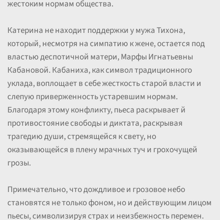
жестоким нормам общества.
Катерина не находит поддержки у мужа Тихона,
который, несмотря на симпатию к жене, остается под
властью деспотичной матери, Марфы Игнатьевны
Кабановой. Кабаниха, как символ традиционного
уклада, воплощает в себе жесткость старой власти и
слепую приверженность устаревшим нормам.
Благодаря этому конфликту, пьеса раскрывает й
противостояние свободы и диктата, раскрывая
трагедию души, стремящейся к свету, но
оказывающейся в плену мрачных туч и грохочущей
грозы.
Примечательно, что дождливое и грозовое небо
становятся не только фоном, но и действующим лицом
пьесы, символизируя страх и неизбежность перемен.