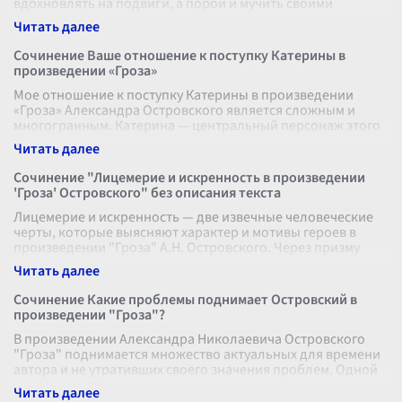
вдохновлять на подвиги, а порой и мучить своими
страстями. В произведении Алекс
...
Сочинение Ваше отношение к поступку Катерины в
произведении «Гроза»
Мое отношение к поступку Катерины в произведении
«Гроза» Александра Островского является сложным и
многогранным. Катерина — центральный персонаж этого
произведения, и ее трагическа
...
Сочинение "Лицемерие и искренность в произведении
'Гроза' Островского" без описания текста
Лицемерие и искренность — две извечные человеческие
черты, которые выясняют характер и мотивы героев в
произведении "Гроза" А.Н. Островского. Через призму
интриг и драматических си
...
Сочинение Какие проблемы поднимает Островский в
произведении "Гроза"?
В произведении Александра Николаевича Островского
"Гроза" поднимается множество актуальных для времени
автора и не утративших своего значения проблем. Одной
из главных тем является
...