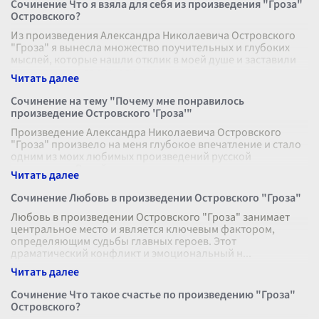
Сочинение Что я взяла для себя из произведения "Гроза"
Островского?
Из произведения Александра Николаевича Островского
"Гроза" я вынесла множество поучительных и глубоких
мыслей, которые нашли отклик в моей душе и заставили
меня задуматься о многих
...
Сочинение на тему "Почему мне понравилось
произведение Островского 'Гроза'"
Произведение Александра Николаевича Островского
"Гроза" произвело на меня глубокое впечатление и стало
одним из моих любимых произведений русской
литературы. В этой драме поднимают
...
Сочинение Любовь в произведении Островского "Гроза"
Любовь в произведении Островского "Гроза" занимает
центральное место и является ключевым фактором,
определяющим судьбы главных героев. Этот
драматический конфликт и эмоциональный н
...
Сочинение Что такое счастье по произведению "Гроза"
Островского?