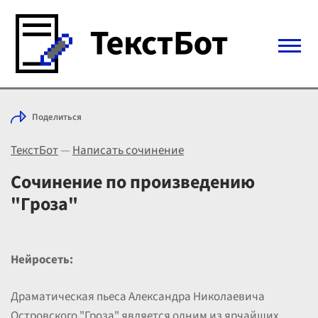
Войти с Telegram
Поделиться
Вход
ТекстБот
—
Написать сочинение
Выбрать режим
Цены
Сочинение по произведению
"Гроза"
Нейросеть:
Драматическая пьеса Александра Николаевича
Островского "Гроза" является одним из ярчайших