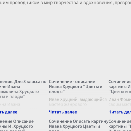
вашим проводником в мир творчества и вдохновения, превр
нение. Для 3 класса по
Сочинение - описание
Сочинение
ине Ивана
Ивана Хруцкого "Цветы и
картины И
имовича Хруцкого
плоды"
"Цветы и 
ты и плоды"
Иван Хруцкий, выдающийся
Иван Фоми
ина Ивана
мастер жанрового
своим мас
имовича Хруцкого
натюрморта, в своей
изображен
ты и плоды"
картине "Цветы и плоды"
создал кар
лекает взор своей
создает удивительный
плоды" с 
нение Описание
Сочинение Описать картину
Сочинение
канной простотой и
гармоничный мир,
вниманием
ины И. Хруцкого
Ивана Хруцкого Цветы и
картины "
роятной
наполненный красотой
колористи