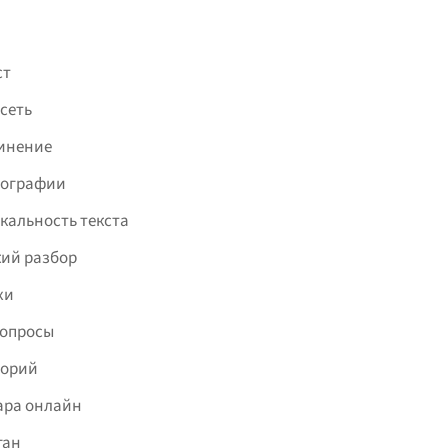
ст
сеть
инение
фографии
кальность текста
ий разбор
хи
вопросы
торий
ара онлайн
ган