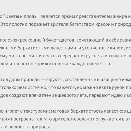
о "Цветы и плоды" является ярким представителем жанра
 Это полотно поражает зрителя богатством красок и приро
положен роскошный букет цветов, сочетающий в себе разн
 нежными бархатистыми лепестками, и утонченные лилии, 
ему мастерской точностью передает игру света и тени, по
лей и трепетное прикосновение каждого лепестка.
стил дары природы — фрукты, составленные в изящную ком
только реалистично, что кажется, их можно взять рукой п
дов создают впечатление щедрого лета, передают идею из
о играет с текстурами: матовая бархатистость лепестков ц
ция построена так, что зритель невольно погружается в а
а и щедрость природы.