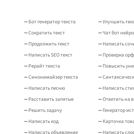
Бот генератор текста
Улучшить тек
Сократить текст
Чат бот нейро
Продолжить текст
Написать соч
Написать SEO текст
Проверка ор
Рерайт текста
Повысить уни
Синонимайзер текста
Синтаксическ
Написать песню
Написать сти
Расставить запятые
Ответить на 
Решить задачу
Генератор ис
Написать код
Карточка тов
Написать объявление
Написать сло