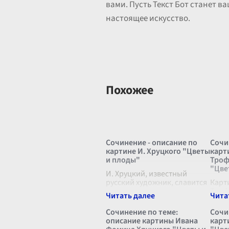
вами. Пусть Текст Бот станет 
настоящее искусство.
Похожее
Сочинение - описание по
Сочи
картине И. Хруцкого "Цветы
карт
и плоды"
Троф
"Цве
И. Хруцкий, известный
русский художник, славится
Карт
своими натюрмортами, в
Троф
которых мастерски
"Цве
переплетаются элементы
прив
Сочинение по теме:
Сочи
как европейской школы, так
изыс
описание картины Ивана
карт
и тонкости национальной
неве