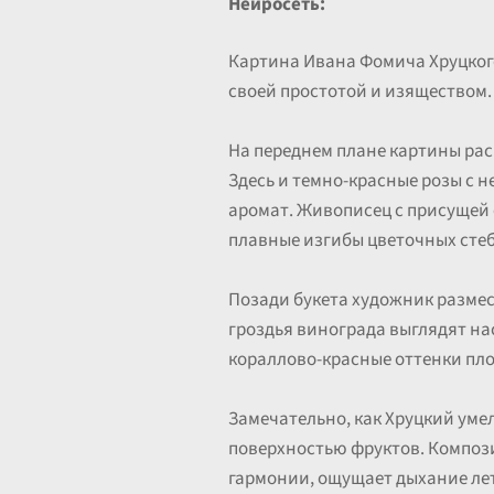
Нейросеть:
Картина Ивана Фомича Хруцког
своей простотой и изяществом.
На переднем плане картины рас
Здесь и темно-красные розы с
аромат. Живописец с присущей 
плавные изгибы цветочных стеб
Позади букета художник разме
гроздья винограда выглядят нас
кораллово-красные оттенки пло
Замечательно, как Хруцкий умел
поверхностью фруктов. Компози
гармонии, ощущает дыхание лет