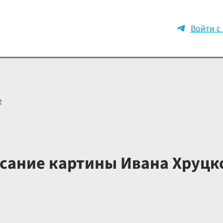
Войти с
е
сание картины Ивана Хруцк