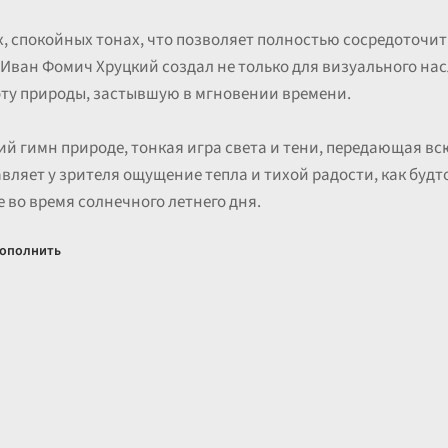
, спокойных тонах, что позволяет полностью сосредоточит
 Иван Фомич Хруцкий создал не только для визуального нас
оту природы, застывшую в мгновении времени.
й гимн природе, тонкая игра света и тени, передающая всю
вляет у зрителя ощущение тепла и тихой радости, как будт
е во время солнечного летнего дня.
ополнить