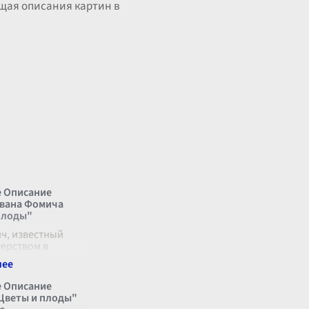
ащая описания картин в
 Описание
вана Фомича
плоды"
ч, известный
терством в
ии натюрмортов,
тину "Цветы и
особым
 Описание
 к деталям и
Цветы и плоды"
ческим