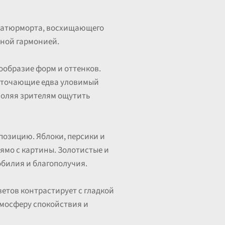
 натюрморта, восхищающего
дной гармонией.
ообразие форм и оттенков.
источающие едва уловимый
зволяя зрителям ощутить
позицию. Яблоки, персики и
рямо с картины. Золотистые и
обилия и благополучия.
ветов контрастирует с гладкой
тмосферу спокойствия и