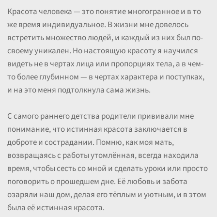
Красота человека — это понятие многогранное и в то
же время индивидуальное. В жизни мне довелось
встретить множество людей, и каждый из них был по-
своему уникален. Но настоящую красоту я научился
видеть не в чертах лица или пропорциях тела, а в чем-
то более глубинном — в чертах характера и поступках,
и на это меня подтолкнула сама жизнь.
С самого раннего детства родители прививали мне
понимание, что истинная красота заключается в
доброте и сострадании. Помню, как моя мать,
возвращаясь с работы утомлённая, всегда находила
время, чтобы сесть со мной и сделать уроки или просто
поговорить о прошедшем дне. Её любовь и забота
озаряли наш дом, делая его тёплым и уютным, и в этом
была её истинная красота.