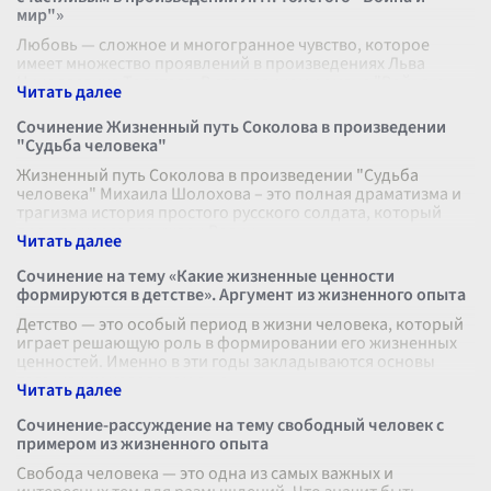
мир"»
Любовь — сложное и многогранное чувство, которое
имеет множество проявлений в произведениях Льва
Николаевича Толстого. В его великом романе "Война и
мир" отношения между героями по
...
Сочинение Жизненный путь Соколова в произведении
"Судьба человека"
Жизненный путь Соколова в произведении "Судьба
человека" Михаила Шолохова – это полная драматизма и
трагизма история простого русского солдата, который
прошел через все ужасы Велик
...
Сочинение на тему «Какие жизненные ценности
формируются в детстве». Аргумент из жизненного опыта
Детство — это особый период в жизни человека, который
играет решающую роль в формировании его жизненных
ценностей. Именно в эти годы закладываются основы
того, каким человеком он с
...
Сочинение-рассуждение на тему свободный человек с
примером из жизненного опыта
Свобода человека — это одна из самых важных и