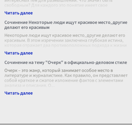
интересных тем для размышлений. Что значит быть
свободным? Для каждого это понятие имеет свое
значение и включает в себя различные асп
...
Сочинение Некоторые люди ищут красивое место, другие
делают его красивым
Некоторые люди ищут красивое место, другие делают его
красивым. В этом изречении заключена глубокая истина,
которая отражает два противоположных подхода к жизни
и стремлению к гарм
...
Сочинение на тему "Очерк" в официально-деловом стиле
Очерк – это жанр, который занимает особое место в
литературе и журналистике. Как правило, он представляет
собой краткое и сжатое изложение фактов с элементами
анализа и описания. О
...