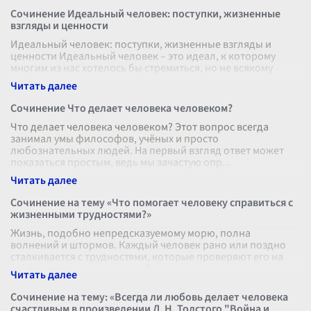
Сочинение Идеальный человек: поступки, жизненные
взгляды и ценности
Идеальный человек: поступки, жизненные взгляды и
ценности Идеальный человек – это идеал, к которому
многим из нас хотелось бы стремиться, но не всякому
удаётся воплотить в своей ж
...
Сочинение Что делает человека человеком?
Что делает человека человеком? Этот вопрос всегда
занимал умы философов, учёных и просто
любознательных людей. На первый взгляд ответ может
показаться простым, ведь мы зачастую опр
...
Сочинение на тему «Что помогает человеку справиться с
жизненными трудностями?»
Жизнь, подобно непредсказуемому морю, полна
волнений и штормов. Каждый человек рано или поздно
сталкивается с трудностями, которые проверяют его на
стойкость и выносливость. Так чт
...
Сочинение на тему: «Всегда ли любовь делает человека
счастливым в произведении Л. Н. Толстого "Война и