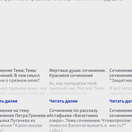
нение Тема: Темы
Мертвые души: сочинение.
Сочинение
нений: В чем смысл
Красивое сочинение
сочинению
чи о грязном окне?
"Защитник
Ах, как прекрасен твой
а о грязном окне - это
светлый лик, Россия! Твои
И вот сегод
тая, но многослойная
необъятные поля,
памяти тех
рия, которую можно
перекатывающиеся
страже ро
товать разными
холмами, словно волны в
воздается
обами, в зависимости от
безбрежном океане. Россия,
повсемест
нение на тему
Сочинение по рассказу
Сочинение
ичного восприятия и
дарящая вдохновение для
камень в с
внение Петра Гринева и
Астафьева «Васюткино
сочинению
ого опыта каждого
великих подвигов, сказ
...
крепостей
ьяна Пугачева из
озеро». Тема сочинения: Что
вопросом:
еля. Н
...
города, но
нения "Капитанская
помогло Васютке выжить в
месть?"
а"
тайге?