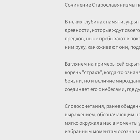
Сочинение Старославянизмы п
В неких глубинах памяти, укры
древности, которые ждут своего
предков, ныне пребывают в поко
ним руку, как оживают они, п
Взглянем на примеры сей скрыт
корень "страхъ", когда-то озна
боязни, но и величие мироздани
соединяет его с небесами, где 
Словосочетания, ранее обыденны
выражением, обозначающим не т
мягко окружала нас в моменты 
избранным моментам осознани