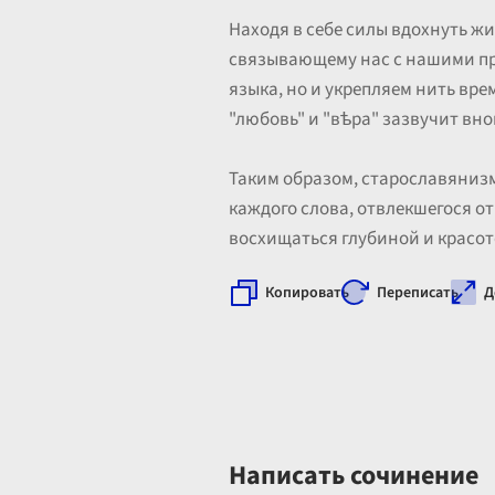
Находя в себе силы вдохнуть жи
связывающему нас с нашими пре
языка, но и укрепляем нить вр
"любовь" и "вѣра" зазвучит вн
Таким образом, старославянизм
каждого слова, отвлекшегося от
восхищаться глубиной и красот
Копировать
Переписать
Д
Написать сочинение