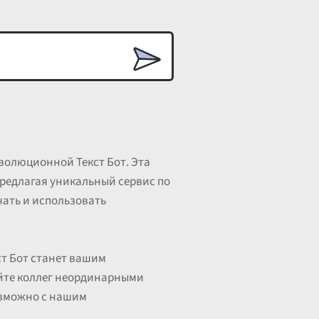
волюционной Текст Бот. Эта
предлагая уникальный сервис по
чать и использовать
ст Бот станет вашим
йте коллег неординарными
возможно с нашим