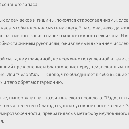
ассивного запаса
тых слоем веков и тишины, покоятся старославянизмы, сло
 часа, чтобы вновь засиять на свету. Эти слова, некогда жи
е пассивного запаса нашего коллективного лексикона. И вс
одобно старинным рукописям, оживляемым дыханием исслед
ой силы, не утраченной, но временно потупленной в тени 
чавший преклонение и благоговение перед неизведанным, не
я. Или "человѣкъ" — слово, что объединяет в себе высшие 
дух и тело обретают гармонию.
е, ныне звучат как поэзия далекого прошлого. "Радость ж
олько телесную благодать, но и духовное просветление. З
умиротворенности, превратилась в метафору неуловимого 
я.