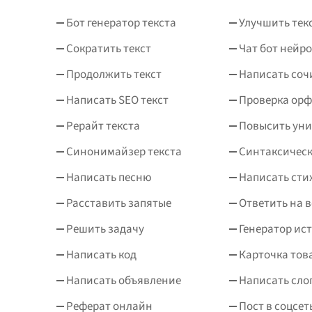
Бот генератор текста
Улучшить тек
Сократить текст
Чат бот нейро
Продолжить текст
Написать соч
Написать SEO текст
Проверка ор
Рерайт текста
Повысить уни
Синонимайзер текста
Синтаксическ
Написать песню
Написать сти
Расставить запятые
Ответить на 
Решить задачу
Генератор ис
Написать код
Карточка тов
Написать объявление
Написать сло
Реферат онлайн
Пост в соцсет