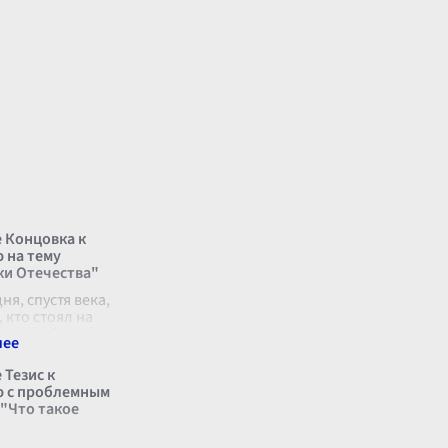
 Концовка к
 на тему
и Отечества"
ня, спустя века,
, кто стоял на
дных рубежей,
 почести
но. Каждый
 Тезис к
тенах древних
 с проблемным
, каждая улица
 "Что такое
сившая з
...