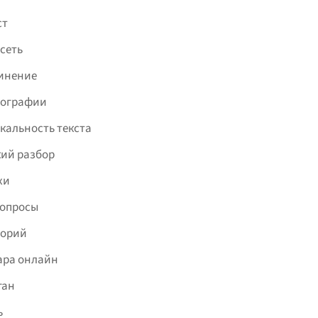
ст
сеть
инение
фографии
кальность текста
ий разбор
хи
вопросы
торий
ара онлайн
ган
ь