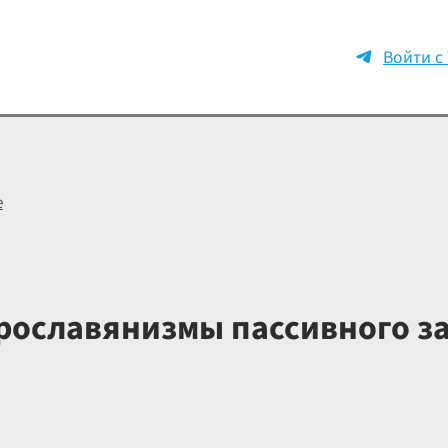
Войти с
е
рославянизмы пассивного з