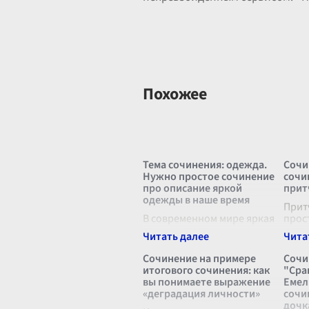
Похожее
Тема сочинения: одежда.
Сочи
Нужно простое сочинение
сочи
про описание яркой
прит
одежды в наше время
Притч
В современном мире яркая
прос
одежда стала
исто
неотъемлемой частью
трак
повседневного гардероба.
спос
Сочинение на примере
Сочи
Она отражает
перв
итогового сочинения: как
"Сра
индивидуальность,
личн
вы понимаете выражение
Емел
подчеркивает стиль и
читат
«деградация личности»
сочи
позволяет выразить свое
дочк