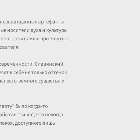
вно драгоценные артефакты
вые носители духа и культуры
е же, стоит лишь протянуть к
ователя.
современности. Славянский
сет в себе не только оттенок
аспекты земного существа и
ивоту" было когда-то
абытая "тиша", что некогда
покоя, доступного лишь