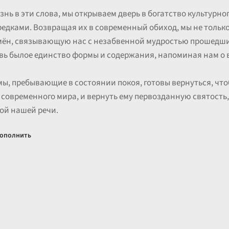
знь в эти слова, мы открываем дверь в богатство культурног
дками. Возвращая их в современный обиход, мы не только
емён, связывающую нас с незабвенной мудростью прошедших
овь былое единство формы и содержания, напоминая нам о 
ы, пребывающие в состоянии покоя, готовы вернуться, чт
 современного мира, и вернуть ему первозданную святость,
ой нашей речи.
ополнить