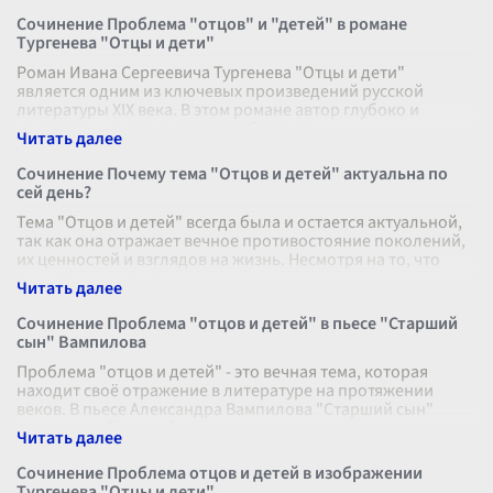
Сочинение Проблема "отцов" и "детей" в романе
Тургенева "Отцы и дети"
Роман Ивана Сергеевича Тургенева "Отцы и дети"
является одним из ключевых произведений русской
литературы XIX века. В этом романе автор глубоко и
многогранно раскрывает проблему вз
...
Сочинение Почему тема "Отцов и детей" актуальна по
сей день?
Тема "Отцов и детей" всегда была и остается актуальной,
так как она отражает вечное противостояние поколений,
их ценностей и взглядов на жизнь. Несмотря на то, что
социальные услов
...
Сочинение Проблема "отцов и детей" в пьесе "Старший
сын" Вампилова
Проблема "отцов и детей" - это вечная тема, которая
находит своё отражение в литературе на протяжении
веков. В пьесе Александра Вампилова "Старший сын"
данная проблема обостряется
...
Сочинение Проблема отцов и детей в изображении
Тургенева "Отцы и дети"