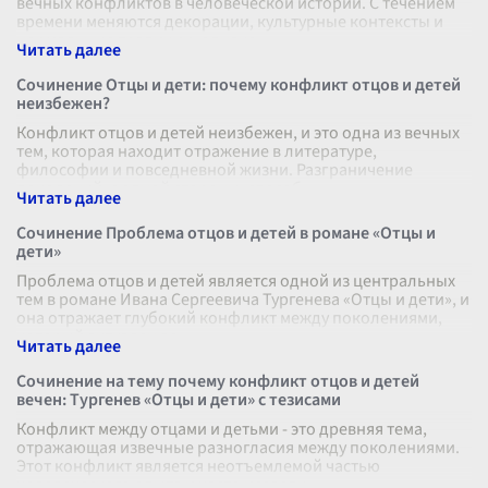
вечных конфликтов в человеческой истории. С течением
времени меняются декорации, культурные контексты и
нормальные традиции, однако
...
Сочинение Отцы и дети: почему конфликт отцов и детей
неизбежен?
Конфликт отцов и детей неизбежен, и это одна из вечных
тем, которая находит отражение в литературе,
философии и повседневной жизни. Разграничение
поколений, с одной стороны, способ
...
Сочинение Проблема отцов и детей в романе «Отцы и
дети»
Проблема отцов и детей является одной из центральных
тем в романе Ивана Сергеевича Тургенева «Отцы и дети», и
она отражает глубокий конфликт между поколениями,
который актуален во
...
Сочинение на тему почему конфликт отцов и детей
вечен: Тургенев «Отцы и дети» с тезисами
Конфликт между отцами и детьми - это древняя тема,
отражающая извечные разногласия между поколениями.
Этот конфликт является неотъемлемой частью
человеческого опыта и часто исследу
...