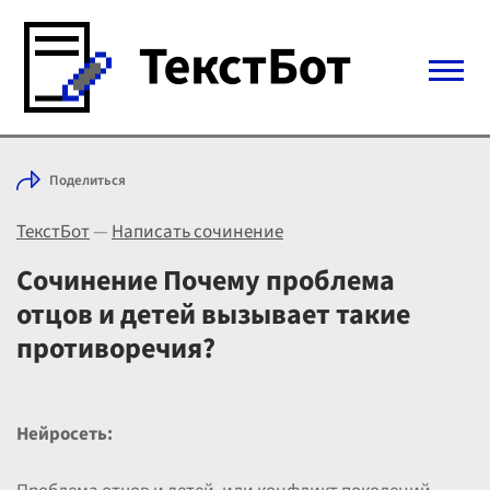
Войти с Telegram
Поделиться
Вход
ТекстБот
—
Написать сочинение
Выбрать режим
Цены
Сочинение Почему проблема
отцов и детей вызывает такие
противоречия?
Нейросеть: