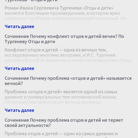
Роман Ивана Сергеевича Тургенева «Отцы и дети»
является блестящим произведением, в котором ярко
осветлены проблемы взаимоотношений поколений. На
примере конфликта между Евгением Ба
...
Сочинение Почему конфликт отцов и детей вечен? По
Тургеневу Отцы и дети
Конфликт отцов и детей — одна из вечных тем,
исследованных многими авторами, и И.С. Тургенев
уделяет ей особое внимание в своем произведении «Отцы
и дети». Это противостояние между
...
Сочинение Почему проблема «отцов и детей» называется
вечной?
Проблема «отцов и детей» является одной из самых
древних и универсальных тем человеческой жизни,
поскольку она затрагивает вечные вопросы
взаимоотношений между поколениями. В любой
...
Сочинение Почему проблема отцов и детей не теряет
своей актуальности?
Проблема отцов и детей — один из самых древних и