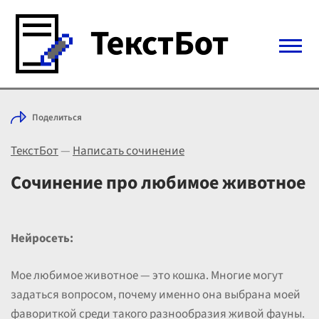
Войти с Telegram
Поделиться
Вход
ТекстБот
—
Написать сочинение
Выбрать режим
Цены
Сочинение про любимое животное
Нейросеть:
Мое любимое животное — это кошка. Многие могут
задаться вопросом, почему именно она выбрана моей
фавориткой среди такого разнообразия живой фауны.