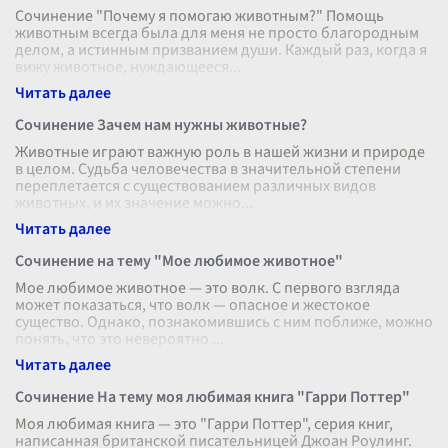
Сочинение "Почему я помогаю животным?" Помощь
животным всегда была для меня не просто благородным
делом, а истинным призванием души. Каждый раз, когда я
вижу животное, нуждающееся
...
Сочинение Зачем нам нужны животные?
Животные играют важную роль в нашей жизни и природе
в целом. Судьба человечества в значительной степени
переплетается с существованием различных видов
животных, и их значение можно
...
Сочинение на тему "Мое любимое животное"
Мое любимое животное — это волк. С первого взгляда
может показаться, что волк — опасное и жестокое
существо. Однако, познакомившись с ним поближе, можно
понять, что это невероятно
...
Сочинение На тему моя любимая книга "Гарри Поттер"
Моя любимая книга — это "Гарри Поттер", серия книг,
написанная британской писательницей Джоан Роулинг.