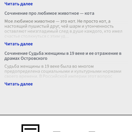
то вы должны понимать, ч
...
Сочинение про любимое животное — кота
Мое любимое животное — это кот. Не просто кот, а
настоящий пушистый друг, чей шарм и утонченность
оставляют неизгладимый след в душе каждого, кто имел
счастье столкнуться с этим уд
...
Сочинение Судьба женщины в 19 веке и ее отражение в
драмах Островского
Судьба женщины в 19 веке была во многом
предопределена социальными и культурными нормами
своего времени. В Российской империи этот вопрос
получал широкий резонанс в литературных кр
...