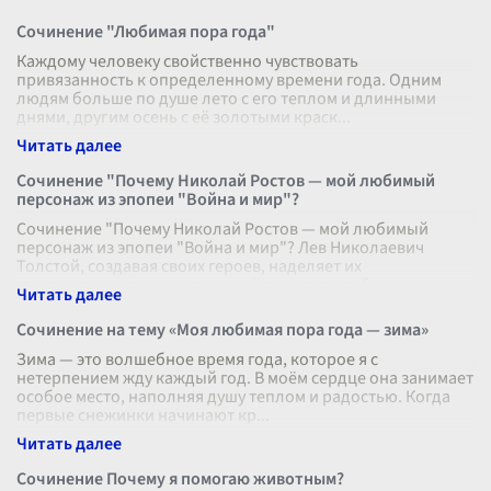
Сочинение "Любимая пора года"
Каждому человеку свойственно чувствовать
привязанность к определенному времени года. Одним
людям больше по душе лето с его теплом и длинными
днями, другим осень с её золотыми краск
...
Сочинение "Почему Николай Ростов — мой любимый
персонаж из эпопеи "Война и мир"?
Сочинение "Почему Николай Ростов — мой любимый
персонаж из эпопеи "Война и мир"? Лев Николаевич
Толстой, создавая своих героев, наделяет их
многогранностью и жизненной правдоподоб
...
Сочинение на тему «Моя любимая пора года — зима»
Зима — это волшебное время года, которое я с
нетерпением жду каждый год. В моём сердце она занимает
особое место, наполняя душу теплом и радостью. Когда
первые снежинки начинают кр
...
Сочинение Почему я помогаю животным?