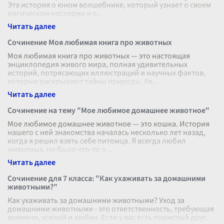
Эта история о юном волшебнике, который узнает о своем
магическом наследии и о
...
Сочинение Моя любимая книга про животных
Моя любимая книга про животных — это настоящая
энциклопедия живого мира, полная удивительных
историй, потрясающих иллюстраций и научных фактов,
которые раскрывают тайны природы. Ав
...
Сочинение на тему "Мое любимое домашнее животное"
Мое любимое домашнее животное — это кошка. История
нашего с ней знакомства началась несколько лет назад,
когда я решил взять себе питомца. Я всегда любил
животных, но было что-то о
...
Сочинение для 7 класса: "Как ухаживать за домашними
животными?"
Как ухаживать за домашними животными? Уход за
домашними животными - это ответственность, требующая
времени, усилий и любви. Если у вас есть пушистый друг,