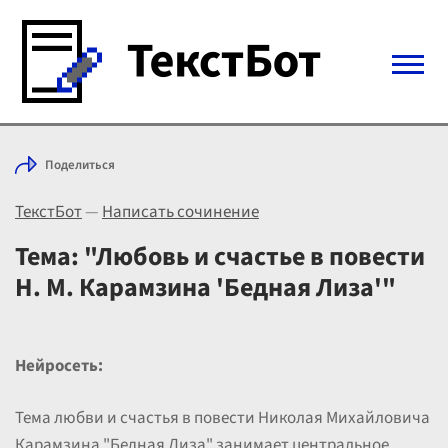
Войти с Telegram
Поделиться
Вход
ТекстБот
—
Написать сочинение
Выбрать режим
Цены
Тема: "Любовь и счастье в повести
Н. М. Карамзина 'Бедная Лиза'"
Нейросеть:
Тема любви и счастья в повести Николая Михайловича
Карамзина "Бедная Лиза" занимает центральное