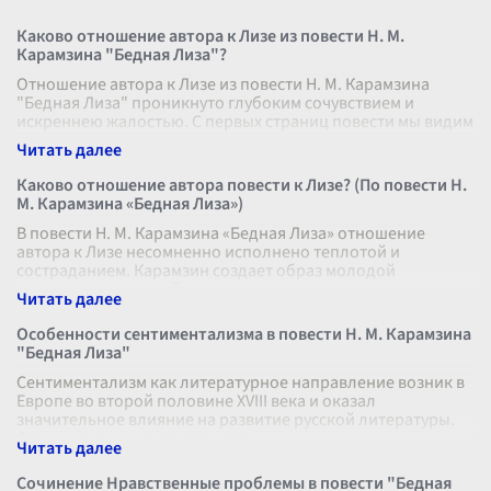
Каково отношение автора к Лизе из повести Н. М.
Карамзина "Бедная Лиза"?
Отношение автора к Лизе из повести Н. М. Карамзина
"Бедная Лиза" проникнуто глубоким сочувствием и
искреннею жалостью. С первых страниц повести мы видим
нежное и трогательное описа
...
Каково отношение автора повести к Лизе? (По повести Н.
М. Карамзина «Бедная Лиза»)
В повести Н. М. Карамзина «Бедная Лиза» отношение
автора к Лизе несомненно исполнено теплотой и
состраданием. Карамзин создает образ молодой
крестьянки, который не только трогает д
...
Особенности сентиментализма в повести Н. М. Карамзина
"Бедная Лиза"
Сентиментализм как литературное направление возник в
Европе во второй половине XVIII века и оказал
значительное влияние на развитие русской литературы.
Одним из ярких представителе
...
Сочинение Нравственные проблемы в повести "Бедная