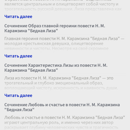
является центральным и олицетворяет собой чистоту и
трогательность русской девушки. Лиза представлена как
молодая, кроткая и нежн
...
Сочинение Образ главной героини повести Н. М.
Карамзина "Бедная Лиза"
Главная героиня повести Н. М. Карамзина "Бедная Лиза" —
молодая крестьянская девушка, олицетворение
невинности и чистоты. Несмотря на своё скромное
происхождение, Лиза обладает ред
...
Сочинение Характеристика Лизы из повести Н. М.
Карамзина "Бедная Лиза"
Лиза из повести Н. М. Карамзина "Бедная Лиза" — это
трогательный и глубоко эмоциональный образ,
воплощающий чистоту, искренность и наивность души.
Она является простой крестьянской
...
Сочинение Любовь и счастье в повести Н. М. Карамзина
"Бедная Лиза"
Любовь и счастье в повести Н. М. Карамзина "Бедная Лиза"
играют центральную роль, и именно через них автор
раскрывает глубину человеческих чувств и трагичность