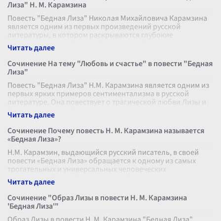
Лиза" Н. М. Карамзина
Повесть "Бедная Лиза" Николая Михайловича Карамзина
является одним из первых произведений русской
литературы, в котором раскрываются глубокие
нравственные проблемы. Центральной тем
...
Сочинение На тему "Любовь и счастье" в повести "Бедная
Лиза"
Повесть "Бедная Лиза" Н.М. Карамзина является одним из
первых ярких примеров сентиментализма в русской
литературе. Она повествует о трагической любви Лизы и
Эраста, двух людей, чьи
...
Сочинение Почему повесть Н. М. Карамзина называется
«Бедная Лиза»?
Н.М. Карамзин, выдающийся русский писатель, в своей
повести «Бедная Лиза» обращается к одному из самых
трогательных и универсальных человеческих
переживаний — любви, принесшей стра
...
Сочинение "Образ Лизы в повести Н. М. Карамзина
'Бедная Лиза'"
Образ Лизы в повести Н. М. Карамзина "Бедная Лиза"