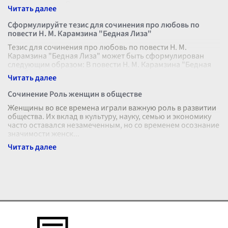
существования. В цен
...
Сформулируйте тезис для сочинения про любовь по
повести Н. М. Карамзина "Бедная Лиза"
Тезис для сочинения про любовь по повести Н. М.
Карамзина "Бедная Лиза" может быть сформулирован
следующим образом: В повести Н. М. Карамзина "Бедная
Лиза" любовь выступает как все
...
Сочинение Роль женщин в обществе
Женщины во все времена играли важную роль в развитии
общества. Их вклад в культуру, науку, семью и экономику
часто оставался незамеченным, но со временем осознание
значимости женск
...