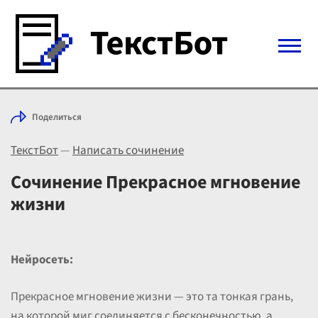
Войти с Telegram
Поделиться
Вход
ТекстБот
—
Написать сочинение
Выбрать режим
Цены
Сочинение Прекрасное мгновение
жизни
Нейросеть:
Прекрасное мгновение жизни — это та тонкая грань,
на которой миг соединяется с бесконечностью, а