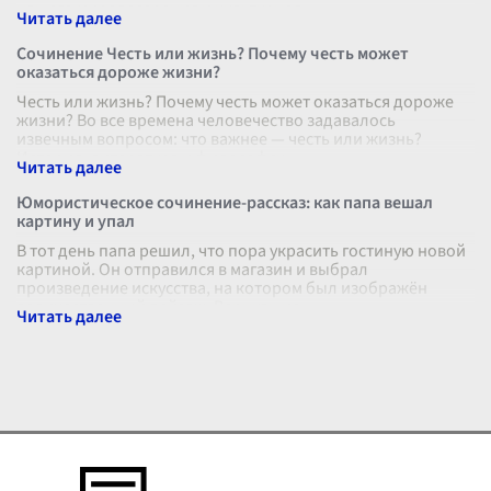
нашего мировоззрения и культурног
...
Сочинение Честь или жизнь? Почему честь может
оказаться дороже жизни?
Честь или жизнь? Почему честь может оказаться дороже
жизни? Во все времена человечество задавалось
извечным вопросом: что важнее — честь или жизнь?
История, литература и философск
...
Юмористическое сочинение-рассказ: как папа вешал
картину и упал
В тот день папа решил, что пора украсить гостиную новой
картиной. Он отправился в магазин и выбрал
произведение искусства, на котором был изображён
величественный пейзаж. Вернувшис
...