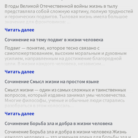
В годы Великой Отечественной войны жизнь в тылу
представляла собой сложную картину, полную трудностей
и героических подвигов. Тыловая жизнь имела большое
значение для фронтовиков:
...
Сочинение на тему подвиг в жизни человека
Подвиг — понятие, которое тесно связано с
самопожертвованием, высоким моральным и духовным
усилием, направленным на достижение благородной
цели. В жизни каждого человека, независим
...
Сочинение Смысл жизни на простом языке
Смысл жизни — один из самых сложных и таинственных
вопросов, который издавна занимал умы человечества.
Многие философы, ученые и обычные люди старались
разобраться в этом колоссаль
...
Сочинение Борьба зла и добра в жизни человека
Сочинение Борьба зла и добра в жизни человека Жизнь
каждого человека — это извечная арена для борьбы зла и