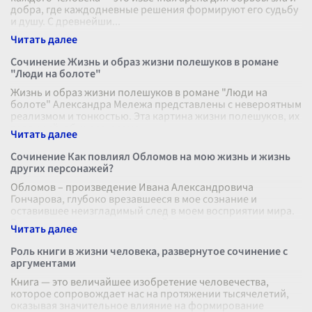
добра, где каждодневные решения формируют его судьбу
и душу. С древнейши
...
Сочинение Жизнь и образ жизни полешуков в романе
"Люди на болоте"
Жизнь и образ жизни полешуков в романе "Люди на
болоте" Александра Мележа представлены с невероятным
реализмом и тонкостью. Эта картина жизни полешуков, их
традиций, обычаев и само
...
Сочинение Как повлиял Обломов на мою жизнь и жизнь
других персонажей?
Обломов – произведение Ивана Александровича
Гончарова, глубоко врезавшееся в мое сознание и
оставившее неизгладимый след в моем восприятии мира.
Эта книга открыла передо мной новые
...
Роль книги в жизни человека, развернутое сочинение с
аргументами
Книга — это величайшее изобретение человечества,
которое сопровождает нас на протяжении тысячелетий,
оказывая значительное влияние на формирование