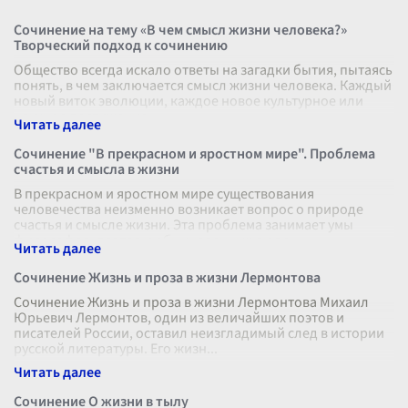
Сочинение на тему «В чем смысл жизни человека?»
Творческий подход к сочинению
Общество всегда искало ответы на загадки бытия, пытаясь
понять, в чем заключается смысл жизни человека. Каждый
новый виток эволюции, каждое новое культурное или
научное достижение
...
Сочинение "В прекрасном и яростном мире". Проблема
счастья и смысла в жизни
В прекрасном и яростном мире существования
человечества неизменно возникает вопрос о природе
счастья и смысле жизни. Эта проблема занимает умы
философов, поэтов и обыкновенных люде
...
Сочинение Жизнь и проза в жизни Лермонтова
Сочинение Жизнь и проза в жизни Лермонтова Михаил
Юрьевич Лермонтов, один из величайших поэтов и
писателей России, оставил неизгладимый след в истории
русской литературы. Его жизн
...
Сочинение О жизни в тылу