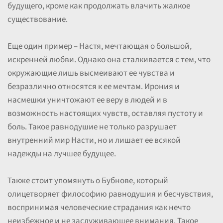
будущего, кроме как продолжать влачить жалкое
существование.
Еще один пример – Настя, мечтающая о большой,
искренней любви. Однако она сталкивается с тем, что
окружающие лишь высмеивают ее чувства и
безразлично относятся к ее мечтам. Ирония и
насмешки уничтожают ее веру в людей и в
возможность настоящих чувств, оставляя пустоту и
боль. Такое равнодушие не только разрушает
внутренний мир Насти, но и лишает ее всякой
надежды на лучшее будущее.
Также стоит упомянуть о Бубнове, который
олицетворяет философию равнодушия и бесчувствия,
воспринимая человеческие страдания как нечто
неизбежное и не заслуживающее внимания. Такое