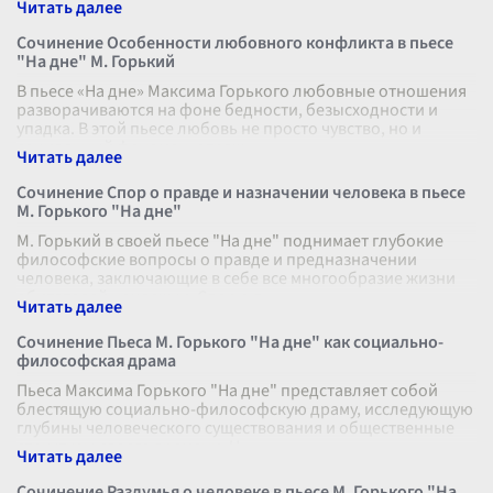
Сочинение Особенности любовного конфликта в пьесе
"На дне" М. Горький
В пьесе «На дне» Максима Горького любовные отношения
разворачиваются на фоне бедности, безысходности и
упадка. В этой пьесе любовь не просто чувство, но и
социальный феномен, отраж
...
Сочинение Спор о правде и назначении человека в пьесе
М. Горького "На дне"
М. Горький в своей пьесе "На дне" поднимает глубокие
философские вопросы о правде и предназначении
человека, заключающие в себе все многообразие жизни
обитателей ночлежки. Спор о п
...
Сочинение Пьеса М. Горького "На дне" как социально-
философская драма
Пьеса Максима Горького "На дне" представляет собой
блестящую социально-философскую драму, исследующую
глубины человеческого существования и общественные
структуры своего времени. Н
...
Сочинение Раздумья о человеке в пьесе М. Горького "На