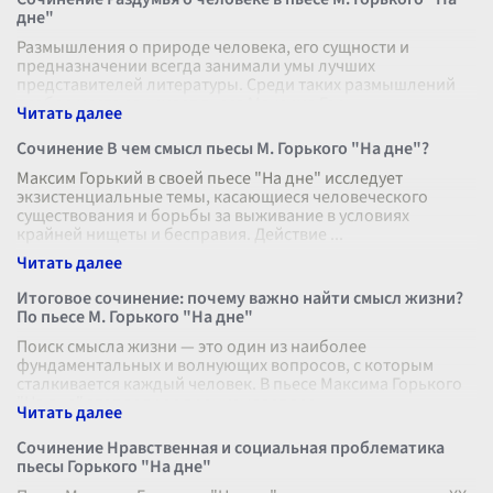
дне"
Размышления о природе человека, его сущности и
предназначении всегда занимали умы лучших
представителей литературы. Среди таких размышлений
особое место занимает пьеса Максима Горь
...
Сочинение В чем смысл пьесы М. Горького "На дне"?
Максим Горький в своей пьесе "На дне" исследует
экзистенциальные темы, касающиеся человеческого
существования и борьбы за выживание в условиях
крайней нищеты и бесправия. Действие
...
Итоговое сочинение: почему важно найти смысл жизни?
По пьесе М. Горького "На дне"
Поиск смысла жизни — это один из наиболее
фундаментальных и волнующих вопросов, с которым
сталкивается каждый человек. В пьесе Максима Горького
"На дне" этот вопрос пронизывает вес
...
Сочинение Нравственная и социальная проблематика
пьесы Горького "На дне"