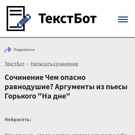
Войти с Telegram
Поделиться
Вход
ТекстБот
—
Написать сочинение
Выбрать режим
Цены
Сочинение Чем опасно
равнодушие? Аргументы из пьесы
Горького "На дне"
Нейросеть: