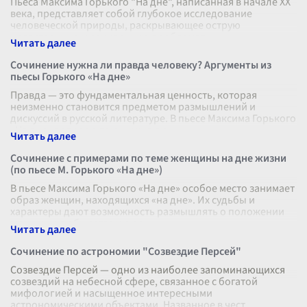
Пьеса Максима Горького "На дне", написанная в начале XX
века, представляет собой глубокое исследование
человеческой природы, раскрывающее острую
нравственную и социальную проблемат
...
Сочинение нужна ли правда человеку? Аргументы из
пьесы Горького «На дне»
Правда — это фундаментальная ценность, которая
неизменно становится предметом размышлений и
дискуссий в русской литературе. В пьесе Максима Горького
«На дне» вопрос о том, нужна ли
...
Сочинение с примерами по теме женщины на дне жизни
(по пьесе М. Горького «На дне»)
В пьесе Максима Горького «На дне» особое место занимает
образ женщин, находящихся «на дне». Их судьбы и
характеры дают возможность размышлять о положении
женщины в обществе и о ее
...
Сочинение по астрономии "Созвездие Персей"
Созвездие Персей — одно из наиболее запоминающихся
созвездий на небесной сфере, связанное с богатой
мифологией и насыщенное интересными
астрономическими объектами. Названное в чест
...