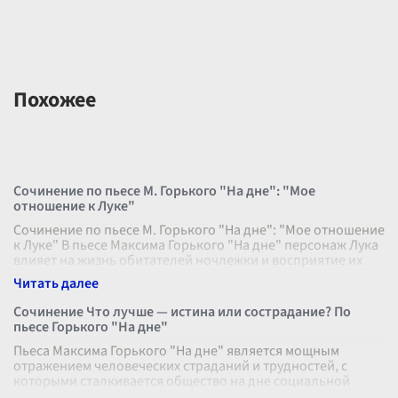
Похожее
Сочинение по пьесе М. Горького "На дне": "Мое
отношение к Луке"
Сочинение по пьесе М. Горького "На дне": "Мое отношение
к Луке" В пьесе Максима Горького "На дне" персонаж Лука
влияет на жизнь обитателей ночлежки и восприятие их
существования.
...
Сочинение Что лучше — истина или сострадание? По
пьесе Горького "На дне"
Пьеса Максима Горького "На дне" является мощным
отражением человеческих страданий и трудностей, с
которыми сталкивается общество на дне социальной
лестницы. Центральный вопрос прои
...