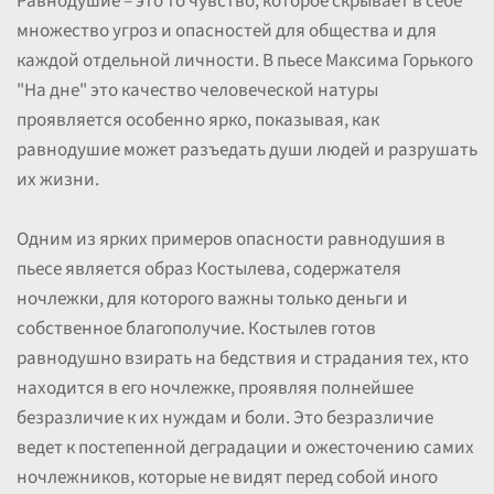
Равнодушие – это то чувство, которое скрывает в себе
множество угроз и опасностей для общества и для
каждой отдельной личности. В пьесе Максима Горького
"На дне" это качество человеческой натуры
проявляется особенно ярко, показывая, как
равнодушие может разъедать души людей и разрушать
их жизни.
Одним из ярких примеров опасности равнодушия в
пьесе является образ Костылева, содержателя
ночлежки, для которого важны только деньги и
собственное благополучие. Костылев готов
равнодушно взирать на бедствия и страдания тех, кто
находится в его ночлежке, проявляя полнейшее
безразличие к их нуждам и боли. Это безразличие
ведет к постепенной деградации и ожесточению самих
ночлежников, которые не видят перед собой иного