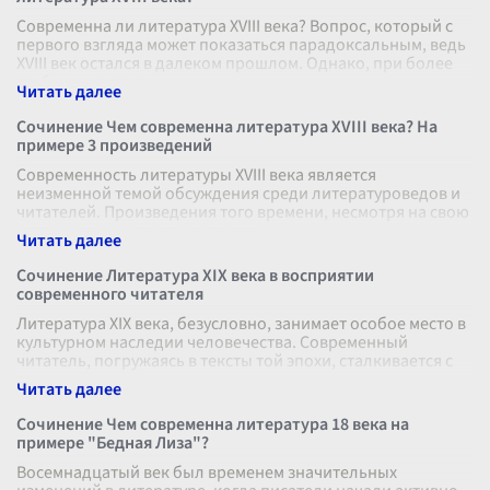
Современна ли литература XVIII века? Вопрос, который с
первого взгляда может показаться парадоксальным, ведь
XVIII век остался в далеком прошлом. Однако, при более
глубоком анализе
...
Сочинение Чем современна литература XVIII века? На
примере 3 произведений
Современность литературы XVIII века является
неизменной темой обсуждения среди литературоведов и
читателей. Произведения того времени, несмотря на свою
историческую удаленность, пр
...
Сочинение Литература XIX века в восприятии
современного читателя
Литература XIX века, безусловно, занимает особое место в
культурном наследии человечества. Современный
читатель, погружаясь в тексты той эпохи, сталкивается с
зеркальным отражением
...
Сочинение Чем современна литература 18 века на
примере "Бедная Лиза"?
Восемнадцатый век был временем значительных