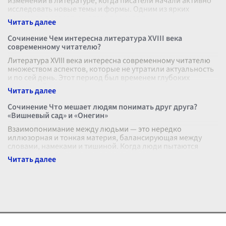
изменений в литературе, когда писатели начали активно
исследовать новые темы и формы. Одним из ярких
примеров литературы этого периода я
...
Сочинение Чем интересна литература XVIII века
современному читателю?
Литература XVIII века интересна современному читателю
множеством аспектов, которые не утратили актуальность
и по сей день. Этот период был временем глубоких
изменений и эксперимент
...
Сочинение Что мешает людям понимать друг друга?
«Вишневый сад» и «Онегин»
Взаимопонимание между людьми — это нередко
иллюзорная и тонкая материя, балансирующая между
словами, намеками и тишиной. Когда люди пытаются
понять друг друга, на них влияют их лич
...