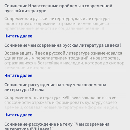
Сочинение Нравственные проблемы в современной
русской литературе
Современная русская литература, как и литература
любого другого времени, отражает изменяющиеся
нравственные ценности и социальные реалии. В
последние десятилетия наблюдается значит
...
Сочинение чем современна русская литература 18 века?
Восемнадцатый век в русской литературе ознаменовался
удивительным переплетением традиций и новаторства,
отразившихся в богатейшем наследии, которое до сих пор
актуально и интересно
...
Сочинение рассуждение на тему чем современна
литература 18 века
Современность литературы XVIII века заключается в ее
способности отражать и формировать культуру своего
времени, создавая новые литературные формы и идеи,
которые находят отклик и
...
Сочинение-рассуждение на тему "Чем современна
литература XVIII века?"