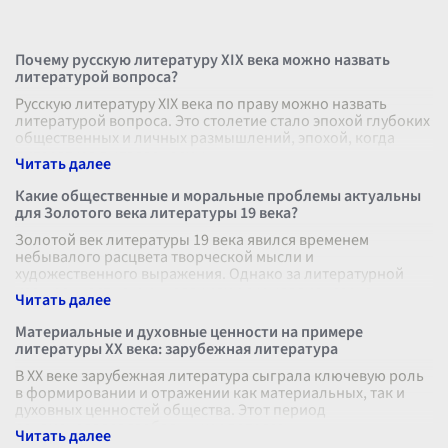
Почему русскую литературу XIX века можно назвать
литературой вопроса?
Русскую литературу XIX века по праву можно назвать
литературой вопроса. Это столетие стало эпохой глубоких
общественных и личных размышлений, эпохой, когда
литература пыталась осмы
...
Какие общественные и моральные проблемы актуальны
для Золотого века литературы 19 века?
Золотой век литературы 19 века явился временем
небывалого расцвета творческой мысли и
художественного выражения. Однако за литературной
изощренностью и инновациями скрывались серье
...
Материальные и духовные ценности на примере
литературы XX века: зарубежная литература
В XX веке зарубежная литература сыграла ключевую роль
в формировании и отражении как материальных, так и
духовных ценностей общества. Этот период
ознаменовался глобальными потрясен
...