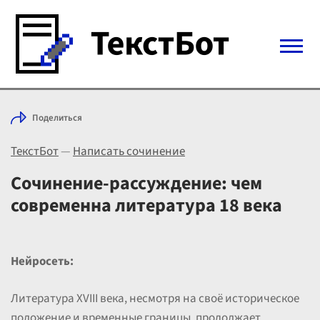
Войти с Telegram
Поделиться
Вход
ТекстБот
—
Написать сочинение
Выбрать режим
Цены
Сочинение-рассуждение: чем
современна литература 18 века
Нейросеть:
Литература XVIII века, несмотря на своё историческое
положение и временные границы, продолжает