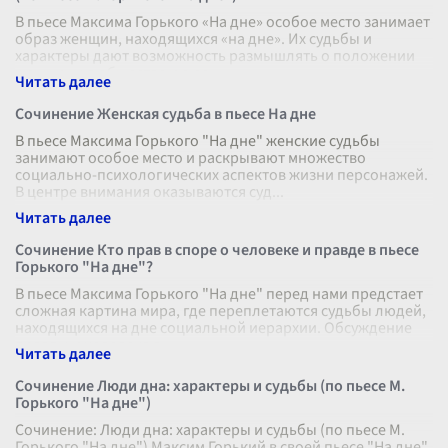
В пьесе Максима Горького «На дне» особое место занимает
образ женщин, находящихся «на дне». Их судьбы и
характеры дают возможность размышлять о положении
женщины в обществе и о ее
...
Сочинение Женская судьба в пьесе На дне
В пьесе Максима Горького "На дне" женские судьбы
занимают особое место и раскрывают множество
социально-психологических аспектов жизни персонажей.
В центре внимания оказываются суд
...
Сочинение Кто прав в споре о человеке и правде в пьесе
Горького "На дне"?
В пьесе Максима Горького "На дне" перед нами предстает
сложная картина мира, где переплетаются судьбы людей,
находящихся на дне социальной иерархии. Обсуждение
правды и человека в
...
Сочинение Люди дна: характеры и судьбы (по пьесе М.
Горького "На дне")
Сочинение: Люди дна: характеры и судьбы (по пьесе М.
Горького "На дне") Максим Горький в своей пьесе "На дне"