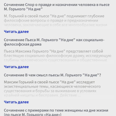
Сочинение Спор о правде и назначении человека в пьесе
М. Горького "На дне"
М. Горький в своей пьесе "На дне" поднимает глубокие
философские вопросы о правде и предназначении
человека, заключающие в себе все многообразие жизни
обитателей ночлежки. Спор о п
...
Сочинение Пьеса М. Горького "На дне" как социально-
философская драма
Пьеса Максима Горького "На дне" представляет собой
блестящую социально-философскую драму, исследующую
глубины человеческого существования и общественные
структуры своего времени. Н
...
Сочинение В чем смысл пьесы М. Горького "На дне"?
Максим Горький в своей пьесе "На дне" исследует
экзистенциальные темы, касающиеся человеческого
существования и борьбы за выживание в условиях
крайней нищеты и бесправия. Действие
...
Сочинение с примерами по теме женщины на дне жизни
(по пьесе М. Горького «На дне»)