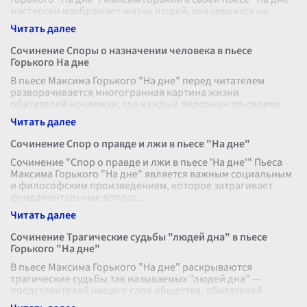
мастерски изображает жизнь людей, оказавшихся на
самом дне общества.
...
Сочинение Споры о назначении человека в пьесе
Горького На дне
В пьесе Максима Горького "На дне" перед читателем
разворачивается многогранная картина жизни
обитателей ночлежки, где каждый персонаж по-своему
пытается ответить на важный философс
...
Сочинение Спор о правде и лжи в пьесе "На дне"
Сочинение "Спор о правде и лжи в пьесе 'На дне'" Пьеса
Максима Горького "На дне" является важным социальным
и философским произведением, которое затрагивает
фундаментальные вопрос
...
Сочинение Трагические судьбы "людей дна" в пьесе
Горького "На дне"
В пьесе Максима Горького "На дне" раскрываются
трагические судьбы так называемых "людей дна" —
представителей нищего слоя общества, обитателей
ночлежки. Этот замкнутый мир, находящ
...