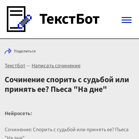
Войти с Telegram
Поделиться
Вход
ТекстБот
—
Написать сочинение
Выбрать режим
Цены
Сочинение спорить с судьбой или
принять ее? Пьеса "На дне"
Нейросеть:
Сочинение: Спорить с судьбой или принять ее? Пьеса
"На дне"