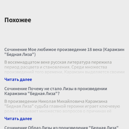
Похожее
Сочинение Мое любимое произведение 18 века (Карамзин
"Бедная Лиза")
В восемнадцатом веке русская литература пережила
период расцвета и становления. Среди множества
произведений того времени, Карамзин выделяется своими
новаторскими взглядами и глубо
...
Сочинение Почему не стало Лизы в произведении
Карамзина "Бедная Лиза"?
В произведении Николая Михайловича Карамзина
"Бедная Лиза" судьба главной героини играет ключевую
роль и вызывает множество вопросов о причинах её
трагического финала. Исчезновение
...
Сочинение Образ Лизы из произведения "Бедная Лиза"