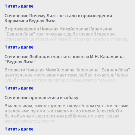
сюжете, но и в преобразующе
...
Сочинение Почему Лизы не стало в произведении
Карамзина Бедная Лиза
В произведении Николая Михайловича Карамзина
"Бедная Лиза" трагическая судьба главной героини
становится центральной темой, отражая конфликт между
искренними чувствами и жестокой р
...
Сочинение Любовь и счастье в повести М.Н. Карамзина
"Бедная Лиза"
В повести Николая Михайловича Карамзина "Бедная Лиза"
центральное место занимает тема любви и счастья. Через
судьбу главных героев автор размышляет о том, как
любовь может быть ист
...
Сочинение про мальчика и собаку
В маленьком, тихом городке, окружённом густыми лесами
и зелёными лугами, жил мальчик по имени Алексей. Он
был обычным шестилетним ребёнком, но в его глазах
всегда светилось что-то
...