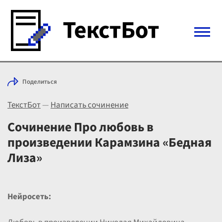
Войти с Telegram
Поделиться
Вход
ТекстБот
—
Написать сочинение
Выбрать режим
Цены
Сочинение Про любовь в
произведении Карамзина «Бедная
Лиза»
Нейросеть: