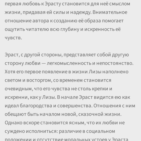
первая любовь к Эрасту становится для неё смыслом
жизни, придавая ей силы и надежду. Внимательное
отношение автора к созданию её образа помогает
ощутить читателю всю глубину и искренность её
чувств.
Эраст, с другой стороны, представляет собой другую
сторону любви — легкомысленность и непостоянство.
Хотя его первое появление в жизни Лизы наполнено
светом и восторгом, со временем становится
очевидным, что его чувства не столь крепки и
искренни, как у Лизы. В начале Эраст видится ею как
идеал благородства и совершенства. Отношения с ним
обещают быть началом новой, сказочной жизни.
Однако вскоре становится ясным, что их любви не
суждено исполниться: различие в социальном
положении и отсутствие моральных устоев у Эраста