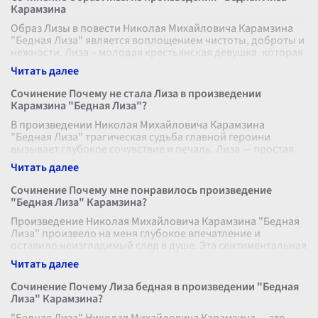
Карамзина
Образ Лизы в повести Николая Михайловича Карамзина
"Бедная Лиза" является воплощением чистоты, доброты и
нежности. Лиза – молодая крестьянская девушка, которая
живет со своей матер
...
Сочинение Почему не стала Лиза в произведении
Карамзина "Бедная Лиза"?
В произведении Николая Михайловича Карамзина
"Бедная Лиза" трагическая судьба главной героини
вызывает глубокое сочувствие и печаль. Лиза — простая
девушка, олицетворяющая чистоту
...
Сочинение Почему мне понравилось произведение
"Бедная Лиза" Карамзина?
Произведение Николая Михайловича Карамзина "Бедная
Лиза" произвело на меня глубокое впечатление и
оставило неизгладимый след в душе. Эта сентиментальная
повесть пленила меня своей
...
Сочинение Почему Лиза бедная в произведении "Бедная
Лиза" Карамзина?