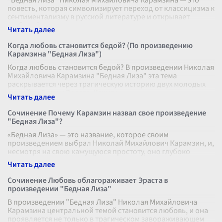
"Бедная Лиза" Николая Михайловича Карамзина — это
повесть, которая символизирует переход от классицизма к
сентиментализму в русской литературе и открывает
глубокий взгляд на социал
...
Когда любовь становится бедой? (По произведению
Карамзина "Бедная Лиза")
Когда любовь становится бедой? В произведении Николая
Михайловича Карамзина "Бедная Лиза" эта тема
раскрывается через трагическую историю двух молодых
людей — Лизы и Эраста. Кажетс
...
Сочинение Почему Карамзин назвал свое произведение
"Бедная Лиза"?
«Бедная Лиза» — это название, которое своим
произведением выбрал Николай Михайлович Карамзин, и,
несмотря на свою кажущуюся простоту, оно глубоко
символично и наполнено значением.
...
Сочинение Любовь облагораживает Эраста в
произведении "Бедная Лиза"
В произведении "Бедная Лиза" Николая Михайловича
Карамзина центральной темой становится любовь, и она
проявляется не только в трагическом завораживающем