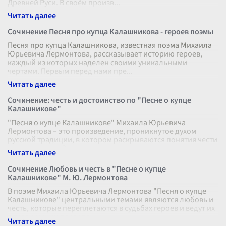
Древней Руси. В своём произв
...
Сочинение Песня про купца Калашникова - героев поэмы
Песня про купца Калашникова, известная поэма Михаила
Юрьевича Лермонтова, рассказывает историю героев,
каждый из которых наделен своими уникальными
чертами. Первым перед нами пре
...
Сочинение: честь и достоинство по "Песне о купце
Калашникове"
"Песня о купце Калашникове" Михаила Юрьевича
Лермонтова – это произведение, проникнутое духом
русской традиции, в котором раскрываются понятия чести
и достоинства. Эти термины зани
...
Сочинение Любовь и честь в "Песне о купце
Калашникове" М. Ю. Лермонтова
В поэме Михаила Юрьевича Лермонтова "Песня о купце
Калашникове" центральными темами являются любовь и
честь, которые переплетаются в судьбах героев и ведут их
к трагическим последс
...