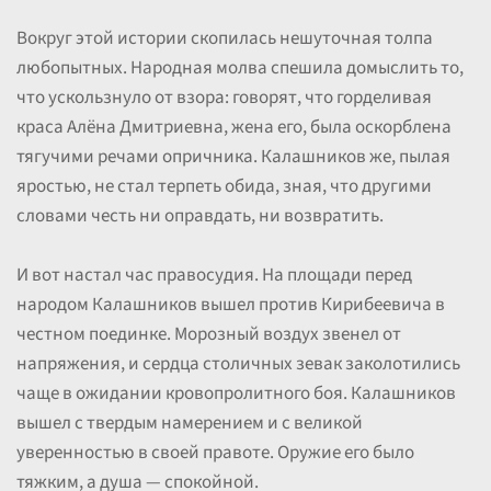
Вокруг этой истории скопилась нешуточная толпа
любопытных. Народная молва спешила домыслить то,
что ускользнуло от взора: говорят, что горделивая
краса Алёна Дмитриевна, жена его, была оскорблена
тягучими речами опричника. Калашников же, пылая
яростью, не стал терпеть обида, зная, что другими
словами честь ни оправдать, ни возвратить.
И вот настал час правосудия. На площади перед
народом Калашников вышел против Кирибеевича в
честном поединке. Морозный воздух звенел от
напряжения, и сердца столичных зевак заколотились
чаще в ожидании кровопролитного боя. Калашников
вышел с твердым намерением и с великой
уверенностью в своей правоте. Оружие его было
тяжким, а душа — спокойной.