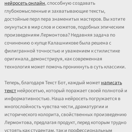
нейросеть онлайн
, способную создавать
глубокомысленные и захватывающие тексты,
достойные перл пера знаменитых мастеров. Вы хотите
окунуться в мир слов и сюжетов, подобных эпическим
произведениям Лермонтова? Недавняя задача по
сочинению о купце Калашникове была решена с
филигранной точностью и уважением к стилистике
оригинала, демонстрируя, как современная
технология может помочь проникнуть в суть классики.
Теперь, благодаря Текст Бот, каждый может
написать
текст
нейросетью, который поражает своей полнотой и
информативностью. Наша нейросеть погружается в
многослойность чувства чести, драматургии и
исторического колорита, свойственных произведению
Лермонтова, предлагая продукт, перед которым трудно
устоять как студентам, так и профессиональным