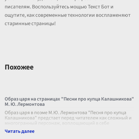
писателям. Воспользуйтесь мощью Текст Бот и
ощутите, как современные технологии воспламеняют
старинные страницы!
Похожее
Образ царя на страницах "Песни про купца Калашникова"
М. Ю. Лермонтова
Образ царя в поэме М.Ю. Лермонтова "Песня про купца
Калашникова" предстает перед читателем как сложный и
многогранный персонаж, воплощающий в себе
одновременно величие и властность
...