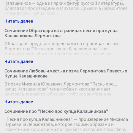
Калашников — одна из ярких фигур русской литературы,
благодаря произведению Михаила Юрьевича Лермонтова
«Песня про... купца Кала
...
Сочинение Образ царя на страницах песни про купца
Калашникова Лермонтова
Образ царя предстает перед нами на страницах песни
Лермонтова "Песня про купца Калашникова" как
могущественный и властный правитель, чья фигура
возвышается над судьбами простых люд
...
Сочинение Любовь и честь в поэме Лермонтова Повесть о
Купце Калашникове
В поэме Михаила Юрьевича Лермонтова "Песнь про...
купца Калашникова" тема любви и чести занимает
центральное место, обнажая глубокие внутренние
конфликты героев и ставя под вопрос
...
Сочинение про "Песню про купца Калашникова"
"Песня про купца Калашникова" — произведение Михаила
Юрьевича Лермонтова, которое своими образами и
сюжетными коллизиями погружает читателя в атмосферу