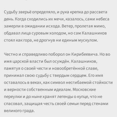
Судьбу зверьё определяло, и рука крепка до рассвета
день. Когда сходились их мечи, казалось, сами небеса
замерли в ожидании исхода. Ветер, пролетая мимо,
обдавал лица суровым холодом, но сам Калашников
стоял как гора, не дрогнув ни единым мускулом.
Честно и справедливо поборол он Кирибеевича. Но во
имя царской власти был осуждён. Калашников,
памятуя о своей чести и новообретённой славе,
принимал свою судьбу с твердым сердцем. Его имя
оставалось в веках, как символ несгибаемой стойкости
и верности собственным идеалам. Московские
переулки и до ныне хранят легенды о купце, что не
спасовал, защищая честь своей семьи перед стенами
великого града.