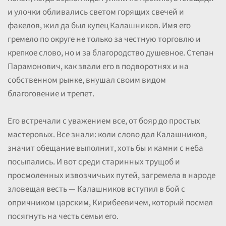
и улочки обливались светом горящих свечей и
факелов, жил да был купец Калашников. Имя его
гремело по округе не только за честную торговлю и
крепкое слово, но и за благородство душевное. Степан
Парамонович, как звали его в подворотнях и на
собственном рынке, внушал своим видом
благоговение и трепет.
Его встречали с уважением все, от бояр до простых
мастеровых. Все знали: коли слово дал Калашников,
значит обещание выполнит, хоть бы и камни с неба
посыпались. И вот среди старинных трущоб и
просмоленных извозчичьих путей, загремела в народе
зловещая весть — Калашников вступил в бой с
опричником царским, Кирибеевичем, который посмел
посягнуть на честь семьи его.