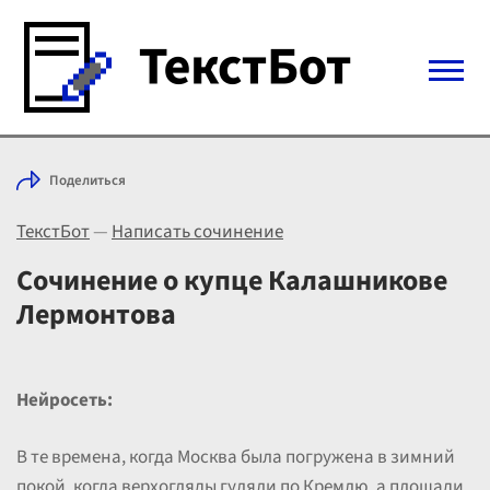
Войти с Telegram
Поделиться
Вход
ТекстБот
—
Написать сочинение
Выбрать режим
Цены
Сочинение о купце Калашникове
Лермонтова
Нейросеть:
В те времена, когда Москва была погружена в зимний
покой, когда верхогляды гуляли по Кремлю, а площади