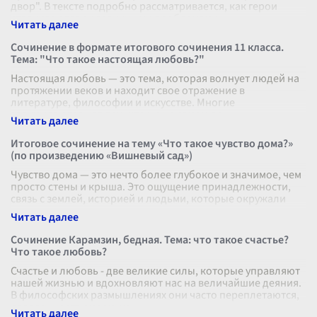
двор". В тексте подробно рассматривается, как герои
сталкиваются с различными проблемами
...
Сочинение в формате итогового сочинения 11 класса.
Тема: "Что такое настоящая любовь?"
Настоящая любовь — это тема, которая волнует людей на
протяжении веков и находит свое отражение в
литературе, философии и искусстве. Многие
задумываются над тем, что же на самом де
...
Итоговое сочинение на тему «Что такое чувство дома?»
(по произведению «Вишневый сад»)
Чувство дома — это нечто более глубокое и значимое, чем
просто стены и крыша. Это ощущение принадлежности,
связь с землей, историей и людьми, которые окружали
человека на протяжени
...
Сочинение Карамзин, бедная. Тема: что такое счастье?
Что такое любовь?
Счастье и любовь - две великие силы, которые управляют
нашей жизнью и вдохновляют нас на величайшие деяния.
В философских размышлениях они часто переплетаются,
являясь неотъемлемым
...