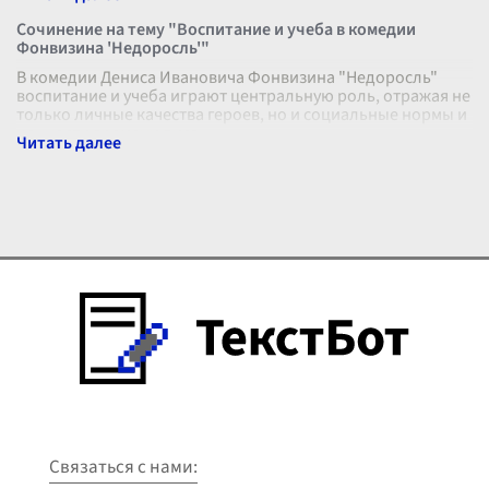
Сочинение на тему "Воспитание и учеба в комедии
Фонвизина 'Недоросль'"
В комедии Дениса Ивановича Фонвизина "Недоросль"
воспитание и учеба играют центральную роль, отражая не
только личные качества героев, но и социальные нормы и
ценности времени писа
...
Связаться с нами: