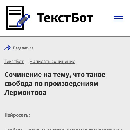
Войти с Telegram
Поделиться
Вход
ТекстБот
—
Написать сочинение
Выбрать режим
Цены
Сочинение на тему, что такое
свобода по произведениям
Лермонтова
Нейросеть: