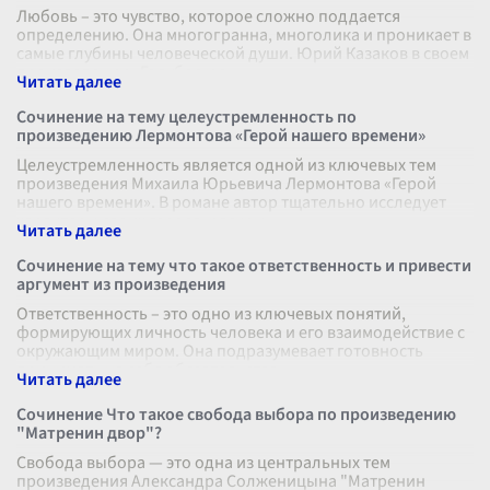
Любовь – это чувство, которое сложно поддается
определению. Она многогранна, многолика и проникает в
самые глубины человеческой души. Юрий Казаков в своем
произведении «Голубое и з
...
Сочинение на тему целеустремленность по
произведению Лермонтова «Герой нашего времени»
Целеустремленность является одной из ключевых тем
произведения Михаила Юрьевича Лермонтова «Герой
нашего времени». В романе автор тщательно исследует
характеры своих героев, раскры
...
Сочинение на тему что такое ответственность и привести
аргумент из произведения
Ответственность – это одно из ключевых понятий,
формирующих личность человека и его взаимодействие с
окружающим миром. Она подразумевает готовность
принимать на себя обязательства
...
Сочинение Что такое свобода выбора по произведению
"Матренин двор"?
Свобода выбора — это одна из центральных тем
произведения Александра Солженицына "Матренин