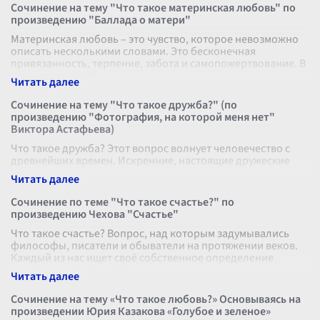
Сочинение на тему "Что такое материнская любовь" по
произведению "Баллада о матери"
Материнская любовь – это чувство, которое невозможно
описать несколькими словами. Это бесконечная
привязанность, терпение, забота и самопожертвование. В
произведении "Баллада о мат
...
Сочинение на тему "Что такое дружба?" (по
произведению "Фотография, на которой меня нет"
Виктора Астафьева)
Что такое дружба? Этот вопрос волнует человечество с
древнейших времен. Искренние, настоящие дружеские
отношения всегда вызывали восхищение и зависть
одновременно. Дружба - это неч
...
Сочинение по теме "Что такое счастье?" по
произведению Чехова "Счастье"
Что такое счастье? Вопрос, над которым задумывались
философы, писатели и обыватели на протяжении веков.
Каждый из нас ищет своё собственное определение
счастья, вкладывая в это пон
...
Сочинение на тему «Что такое любовь?» Основываясь на
произведении Юрия Казакова «Голубое и зеленое»