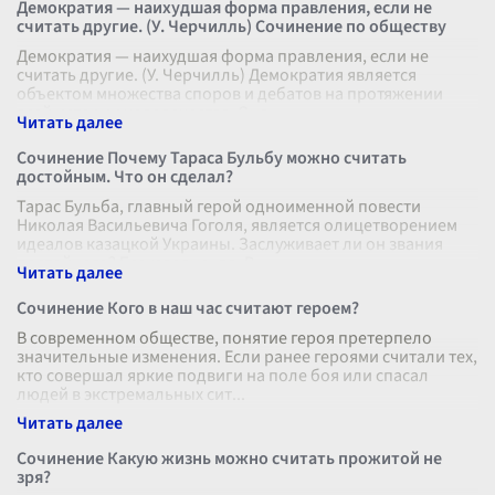
Демократия — наихудшая форма правления, если не
считать другие. (У. Черчилль) Сочинение по обществу
Демократия — наихудшая форма правления, если не
считать другие. (У. Черчилль) Демократия является
объектом множества споров и дебатов на протяжении
всей истории человечества. Она
...
Сочинение Почему Тараса Бульбу можно считать
достойным. Что он сделал?
Тарас Бульба, главный герой одноименной повести
Николая Васильевича Гоголя, является олицетворением
идеалов казацкой Украины. Заслуживает ли он звания
достойного? Безусловно, да. Р
...
Сочинение Кого в наш час считают героем?
В современном обществе, понятие героя претерпело
значительные изменения. Если ранее героями считали тех,
кто совершал яркие подвиги на поле боя или спасал
людей в экстремальных сит
...
Сочинение Какую жизнь можно считать прожитой не
зря?