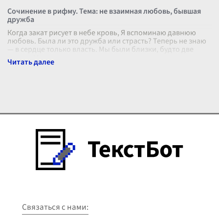
Сочинение в рифму. Тема: не взаимная любовь, бывшая
дружба
Когда закат рисует в небе кровь, Я вспоминаю давнюю
любовь. Была ли это дружба или страсть? Теперь не знаю
— в сердце только власть. Мы были близки, будто две
волны, Мечта
...
Связаться с нами: