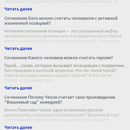
уважение и поддержка. В таких отношениях каждый из
участников чувствует себя комфортно
...
Сочинение Кого можно считать человеком с активной
жизненной позицией?
Активная жизненная позиция — это осознанный выбор
человека в пользу деятельного и созидательного образа
жизни, направленного на достижение целей, улучшение
окружающего мира и самос
...
Сочинение Какого человека можно считать героем?
Герой... слово, которое вызывает ассоциации с подвигами,
бесстрашием и высокой моралью. Кто же такой герой?
Какого человека можно назвать героем? И это ли тот
образ, который мы при
...
Сочинение Почему Чехов считает свое произведение
"Вишневый сад" комедией?
Антон Павлович Чехов, один из великих русских
драматургов, создавших произведение "Вишневый сад",
часто называл свою пьесу комедией, что вызывает
вопросы и обсуждения среди литерат
...