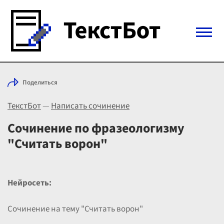
Войти с Telegram
Поделиться
Вход
ТекстБот
—
Написать сочинение
Выбрать режим
Цены
Сочинение по фразеологизму
"Считать ворон"
Нейросеть:
Сочинение на тему "Считать ворон"