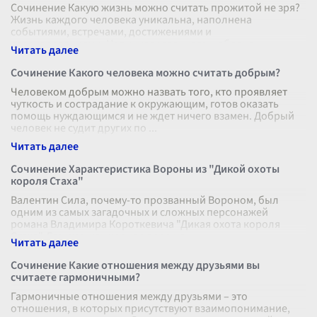
Сочинение Какую жизнь можно считать прожитой не зря?
Жизнь каждого человека уникальна, наполнена
событиями, встречами, достижениями и
разочарованиями. Нет универсального шаблона,
...
Сочинение Какого человека можно считать добрым?
Человеком добрым можно назвать того, кто проявляет
чуткость и сострадание к окружающим, готов оказать
помощь нуждающимся и не ждет ничего взамен. Добрый
человек не судит других по
...
Сочинение Характеристика Вороны из "Дикой охоты
короля Стаха"
Валентин Сила, почему-то прозванный Вороном, был
одним из самых загадочных и сложных персонажей
романа Владимира Короткевича "Дикая охота короля
Стаха". Его имя, как черное перо на
...
Сочинение Какие отношения между друзьями вы
считаете гармоничными?
Гармоничные отношения между друзьями – это
отношения, в которых присутствуют взаимопонимание,