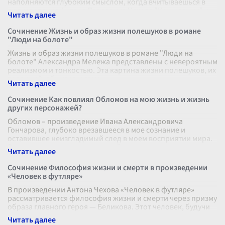
наполняются глубоким смыслом, когда вчитываешься в
произведения Антона Павловича Чехова "Крыжовник" и
"Человек в футляре". Оба рас
...
Сочинение Жизнь и образ жизни полешуков в романе
"Люди на болоте"
Жизнь и образ жизни полешуков в романе "Люди на
болоте" Александра Мележа представлены с невероятным
реализмом и тонкостью. Эта картина жизни полешуков, их
традиций, обычаев и само
...
Сочинение Как повлиял Обломов на мою жизнь и жизнь
других персонажей?
Обломов – произведение Ивана Александровича
Гончарова, глубоко врезавшееся в мое сознание и
оставившее неизгладимый след в моем восприятии мира.
Эта книга открыла передо мной новые
...
Сочинение Философия жизни и смерти в произведении
«Человек в футляре»
В произведении Антона Чехова «Человек в футляре»
рассматривается философия жизни и смерти через призму
образа главного героя — Беликова. Этот человек, будучи
символом постоянного о
...