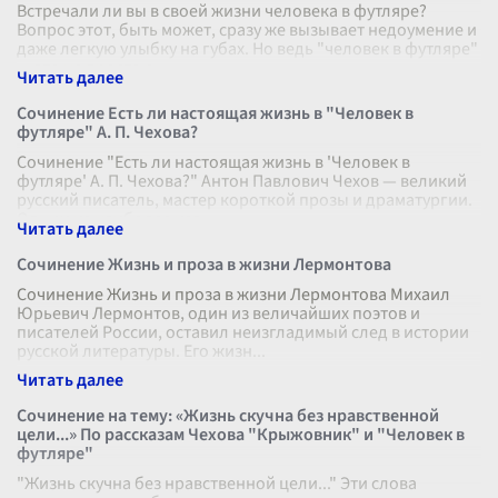
Встречали ли вы в своей жизни человека в футляре?
Вопрос этот, быть может, сразу же вызывает недоумение и
даже легкую улыбку на губах. Но ведь "человек в футляре"
— это не просто о
...
Сочинение Есть ли настоящая жизнь в "Человек в
футляре" А. П. Чехова?
Сочинение "Есть ли настоящая жизнь в 'Человек в
футляре' А. П. Чехова?" Антон Павлович Чехов — великий
русский писатель, мастер короткой прозы и драматургии.
Одним из наиболее изв
...
Сочинение Жизнь и проза в жизни Лермонтова
Сочинение Жизнь и проза в жизни Лермонтова Михаил
Юрьевич Лермонтов, один из величайших поэтов и
писателей России, оставил неизгладимый след в истории
русской литературы. Его жизн
...
Сочинение на тему: «Жизнь скучна без нравственной
цели...» По рассказам Чехова "Крыжовник" и "Человек в
футляре"
"Жизнь скучна без нравственной цели..." Эти слова