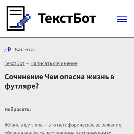
Войти с Telegram
Поделиться
Вход
ТекстБот
—
Написать сочинение
Выбрать режим
Цены
Сочинение Чем опасна жизнь в
футляре?
Нейросеть:
Жизнь в футляре — это метафорическое выражение,
обозначающее существование в ограничениях,