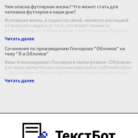
Чем опасна футлярная жизнь? Что может стать для
человека футляром в наши дни?
Футлярная жизнь, в сущности своей, является изоляцией
от внешнего мира и от того, что может принести
разнообразие и глубину в наше существование. Подобно
герою Чехова, Белову, чело
...
Сочинение по произведению Гончарова "Обломов" на
тему "Я и Обломов"
Иван Александрович Гончаров в своём романе «Обломов»
дал миру удивительно проникновенный и глубокий образ
— Илью Ильича Обломова. Этот герой, на первый взгляд,
может показаться про
...