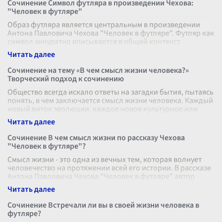
Сочинение Символ футляра в произведении Чехова:
"Человек в футляре"
Образ футляра является центральным в произведении
Антона Павловича Чехова "Человек в футляре". Футляр как
символ аккуратно вписывается в общий контекст
чеховской прозы, представляя
...
Сочинение на тему «В чем смысл жизни человека?»
Творческий подход к сочинению
Общество всегда искало ответы на загадки бытия, пытаясь
понять, в чем заключается смысл жизни человека. Каждый
новый виток эволюции, каждое новое культурное или
научное достижение
...
Сочинение В чем смысл жизни по рассказу Чехова
"Человек в футляре"?
Смысл жизни - это одна из вечных тем, которая волнует
человечество на протяжении всей его истории. В рассказе
Антона Павловича Чехова "Человек в футляре" автор
поднимает этот вопро
...
Сочинение Встречали ли вы в своей жизни человека в
футляре?