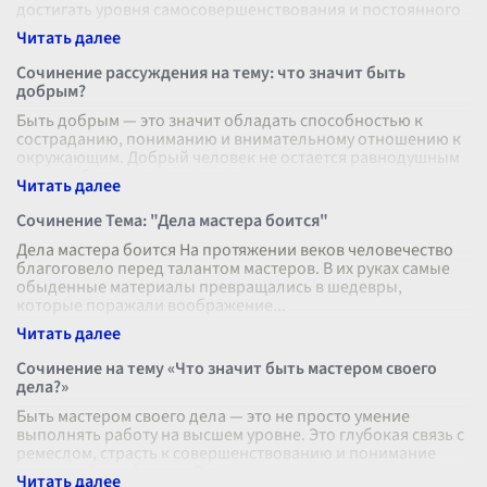
достигать уровня самосовершенствования и постоянного
стремления к развитию.
...
Сочинение рассуждения на тему: что значит быть
добрым?
Быть добрым — это значит обладать способностью к
состраданию, пониманию и внимательному отношению к
окружающим. Добрый человек не остается равнодушным
к чужим бедам и всегда готов
...
Сочинение Тема: "Дела мастера боится"
Дела мастера боится На протяжении веков человечество
благоговело перед талантом мастеров. В их руках самые
обыденные материалы превращались в шедевры,
которые поражали воображение
...
Сочинение на тему «Что значит быть мастером своего
дела?»
Быть мастером своего дела — это не просто умение
выполнять работу на высшем уровне. Это глубокая связь с
ремеслом, страсть к совершенствованию и понимание
сути своей профессии. В к
...