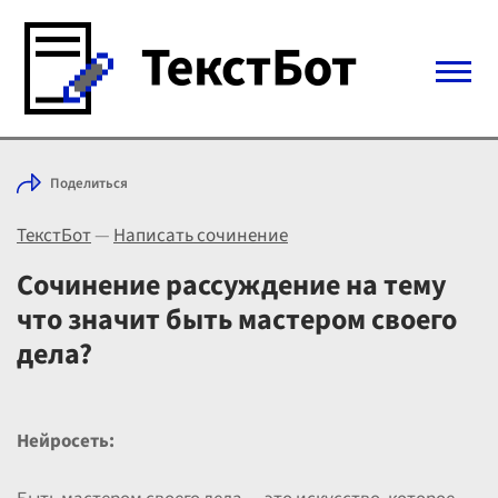
Войти с Telegram
Поделиться
Вход
ТекстБот
—
Написать сочинение
Выбрать режим
Цены
Сочинение рассуждение на тему
что значит быть мастером своего
дела?
Нейросеть: