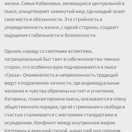
жизни. Семья Кабановых, являющаяся центральной в
пьесе, олицетворяет замкнутый мир, где каждый знает
свое место и обязанности. Эта стройность и
упорядоченность жизни, с одной стороны, создают
ощущение стабильности и безопасности.
Однако, наряду со светлыми аспектами,
патриархальный быт таит в себе множество темных
сторон, что особенно ярко подчеркивается в пьесе
«Гроза». Окаменелость и непреклонность традиций
ведут к подавлению личности, где индивидуальные
желания и чувства обречены на гнет и угнетение.
Катерина, главная героиня пьесы, оказывается в плену
общественного порядка, где её стремление к свободе и
счастью сталкивается с жестокими стандартами и
осуждением. Конфликт между внутренним миром
Катерины и внешней грозой, нависшей над городом,