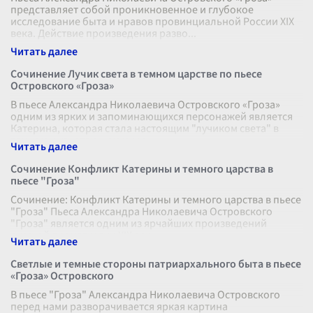
представляет собой проникновенное и глубокое
исследование быта и нравов провинциальной России XIX
века. Действие произведения разво
...
Сочинение Лучик света в темном царстве по пьесе
Островского «Гроза»
В пьесе Александра Николаевича Островского «Гроза»
одним из ярких и запоминающихся персонажей является
Катерина, которая стала настоящим "лучиком света" в
темном и угнетающем мире
...
Сочинение Конфликт Катерины и темного царства в
пьесе "Гроза"
Сочинение: Конфликт Катерины и темного царства в пьесе
"Гроза" Пьеса Александра Николаевича Островского
"Гроза" является одним из ярчайших произведений
русской драматургии XIX век
...
Светлые и темные стороны патриархального быта в пьесе
«Гроза» Островского
В пьесе "Гроза" Александра Николаевича Островского
перед нами разворачивается яркая картина