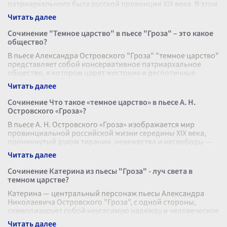
патриархального быта русской провинции XIX века. В этом
произведении автор проявляет осо
...
Сочинение "Темное царство" в пьесе "Гроза" – это какое
общество?
В пьесе Александра Островского "Гроза" "темное царство"
представляет собой консервативное патриархальное
общество, в котором царят жестокие и деспотичные
порядки. Это общество пост
...
Сочинение Что такое «темное царство» в пьесе А. Н.
Островского «Гроза»?
В пьесе А. Н. Островского «Гроза» изображается мир
провинциальной российской жизни середины XIX века,
проникнутый духом тирании, невежества и несвободы —
так называемое «темное цар
...
Сочинение Катерина из пьесы "Гроза" - луч света в
темном царстве?
Катерина — центральный персонаж пьесы Александра
Николаевича Островского "Гроза", с одной стороны,
символизирует собой неугасимую надежду и человеческое
достоинство, а с другой, ст
...