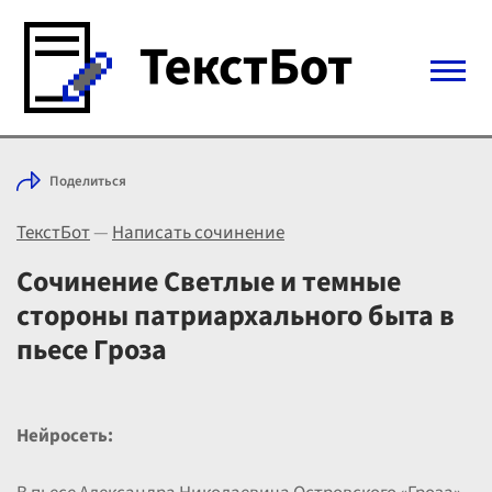
Войти с Telegram
Поделиться
Вход
ТекстБот
—
Написать сочинение
Выбрать режим
Цены
Сочинение Светлые и темные
стороны патриархального быта в
пьесе Гроза
Нейросеть: