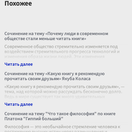
Похожее
Сочинение на тему «Почему люди в современном
обществе стали меньше читать книги»
Современное общество стремительно изменяется под
воздействием стремительного прогресса технологий и
изменения образа жизни людей. Эти изменения
оказывают значительное влияние на мн
...
Сочинение на тему «Какую книгу я рекомендую
прочитать своим друзьям» Якуба Коласа
«Какую книгу я рекомендую прочитать своим друзьям», —
тема, над которой можно рассуждать бесконечно долго.
Ведь в мире существует так много удивительных
произведений, каждое из кот
...
Сочинение на тему "Что такое философия" по книге
Платона "Гиппий больший"
Философия — это необычайное стремление человека к
постижению высших истин через размышления и