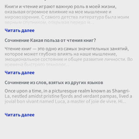
Книги и чтение играют важную роль в моей жизни,
оказывая огромное влияние на мое мышление и
мировоззрение. С самого детства литература была моим
верным спутником, открывая передо м
...
Сочинение Какая польза от чтения книг?
Чтение книг — это одно из самых значительных занятий,
которое может глубоко влиять на наше мышление,
эмоциональное состояние и общее развитие личности. Во
времена быстрого технолог
...
Сочинение из слов, взятых из других языков
Once upon a time, in a picturesque realm known as Shangri-
La, nestled amidst pristine fjords and verdant pampas, lived a
jovial bon vivant named Luca, a master of joie de vivre. Hi
...