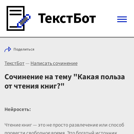
Войти с Telegram
Поделиться
Вход
ТекстБот
—
Написать сочинение
Выбрать режим
Цены
Сочинение на тему "Какая польза
от чтения книг?"
Нейросеть:
Чтение книг — это не просто развлечение или способ
провести свободное время. Это богатый источник