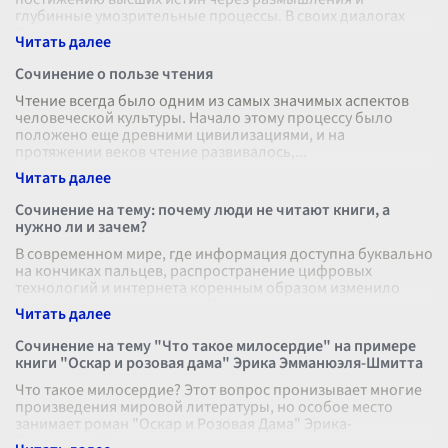
глубинные умозрительные процессы. В своих диалогах
Платон отражает эту идею с поразите
...
Сочинение о пользе чтения
Чтение всегда было одним из самых значимых аспектов
человеческой культуры. Начало этому процессу было
положено еще древними цивилизациями, и на
протяжении веков чтение развивалось,
...
Сочинение на тему: почему люди не читают книги, а
нужно ли и зачем?
В современном мире, где информация доступна буквально
на кончиках пальцев, распространение цифровых
технологий и интернета коренным образом изменило
наше отношение к книгам. Многие
...
Сочинение на тему "Что такое милосердие" на примере
книги "Оскар и розовая дама" Эрика Эмманюэля-Шмитта
Что такое милосердие? Этот вопрос пронизывает многие
произведения мировой литературы, но особое место
занимает роман "Оскар и Розовая Дама" Эрика-
Эмманюэля Шмитта, где милосердие о
...