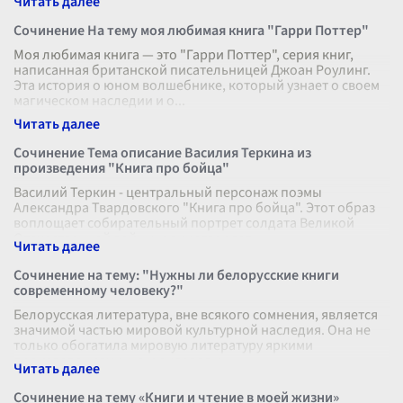
Сочинение На тему моя любимая книга "Гарри Поттер"
Моя любимая книга — это "Гарри Поттер", серия книг,
написанная британской писательницей Джоан Роулинг.
Эта история о юном волшебнике, который узнает о своем
магическом наследии и о
...
Сочинение Тема описание Василия Теркина из
произведения "Книга про бойца"
Василий Теркин - центральный персонаж поэмы
Александра Твардовского "Книга про бойца". Этот образ
воплощает собирательный портрет солдата Великой
Отечественной войны, олицетворяет
...
Сочинение на тему: "Нужны ли белорусские книги
современному человеку?"
Белорусская литература, вне всякого сомнения, является
значимой частью мировой культурной наследия. Она не
только обогатила мировую литературу яркими
произведениями, но и сыграла к
...
Сочинение на тему «Книги и чтение в моей жизни»