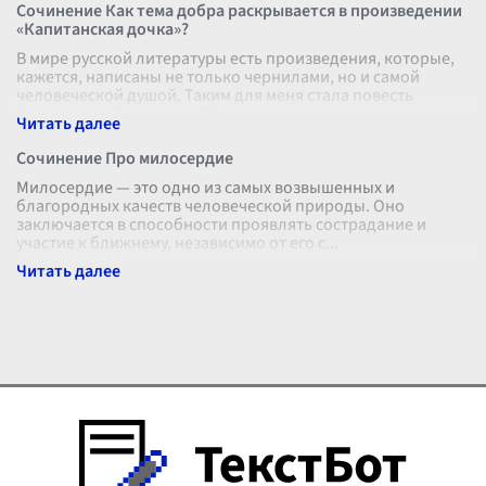
Сочинение Как тема добра раскрывается в произведении
«Капитанская дочка»?
В мире русской литературы есть произведения, которые,
кажется, написаны не только чернилами, но и самой
человеческой душой. Таким для меня стала повесть
Александра Сергеевича Пушки
...
Сочинение Про милосердие
Милосердие — это одно из самых возвышенных и
благородных качеств человеческой природы. Оно
заключается в способности проявлять сострадание и
участие к ближнему, независимо от его с
...