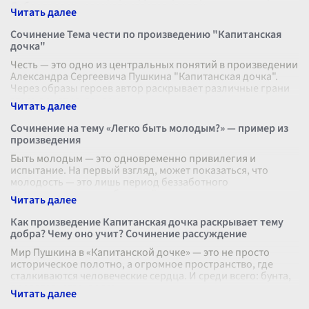
Доброта здесь рассматривается как важ
...
Сочинение Тема чести по произведению "Капитанская
дочка"
Честь — это одно из центральных понятий в произведении
Александра Сергеевича Пушкина "Капитанская дочка".
Через образы героев автор раскрывает различные грани
этого понятия, показы
...
Сочинение на тему «Легко быть молодым?» — пример из
произведения
Быть молодым — это одновременно привилегия и
испытание. На первый взгляд, может показаться, что
молодость — это лишь период беззаботного
существования, куда более лёгкого по сравне
...
Как произведение Капитанская дочка раскрывает тему
добра? Чему оно учит? Сочинение рассуждение
Мир Пушкина в «Капитанской дочке» — это не просто
историческое полотно, а огромное пространство, где
сталкиваются человеческие сердца. И среди всего: бунта,
предательства, долга —
...