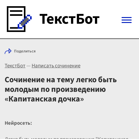
Войти с Telegram
Поделиться
Вход
ТекстБот
—
Написать сочинение
Выбрать режим
Цены
Сочинение на тему легко быть
молодым по произведению
«Капитанская дочка»
Нейросеть: