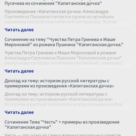
Пугачева из сочинения "Капитанская дочка"
Произведение «Капитанская дочка» Александра
Сергеевича Пушкина считается одним из ярчайших
примеров русской классической литературы. В этом
произведении автор мастерски изображает
...
Сочинение на тему "Чувства Петра Гринева к Маше
Мироновой" из романа Пушкина "Капитанская дочка."
Чувства Петра Гринева к Маше Мироновой в романе
Александра Сергеевича Пушкина "Капитанская дочка"
раскрываются перед читателем постепенно, начиная с
самой первой встречи героев. Пе
...
Доклад на тему: историзм русской литературы с
примерами из произведения «Капитанская дочка»
Доклад на тему: историзм русской литературы с
примерами из произведения «Капитанская дочка»
Историзм в русской литературе всегда занимал особое
место, отображая культурное и полит
...
Сочинение Тема "Честь" + примеры из произведения
"Капитанская дочка"
Честь — это одно из самых важных моральных качеств,