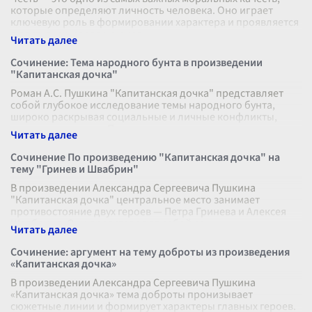
которые определяют личность человека. Оно играет
ключевую роль в формировании характера и проявляется
в поступках, словах и мысл
...
Сочинение: Тема народного бунта в произведении
"Капитанская дочка"
Роман А.С. Пушкина "Капитанская дочка" представляет
собой глубокое исследование темы народного бунта,
широко раскрывая социальные и личные конфликты,
которые привели к Пугачевскому
...
Сочинение По произведению "Капитанская дочка" на
тему "Гринев и Швабрин"
В произведении Александра Сергеевича Пушкина
"Капитанская дочка" центральное место занимает
противостояние двух героев — Петра Гринева и Алексея
Швабрина. Они представляют собой со
...
Сочинение: аргумент на тему доброты из произведения
«Капитанская дочка»
В произведении Александра Сергеевича Пушкина
«Капитанская дочка» тема доброты пронизывает
сюжетные линии и формирует характеры главных героев.