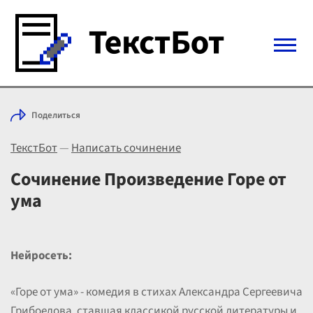
Войти с Telegram
Поделиться
Вход
ТекстБот
—
Написать сочинение
Выбрать режим
Цены
Сочинение Произведение Горе от
ума
Нейросеть:
«Горе от ума» - комедия в стихах Александра Сергеевича
Грибоедова, ставшая классикой русской литературы и