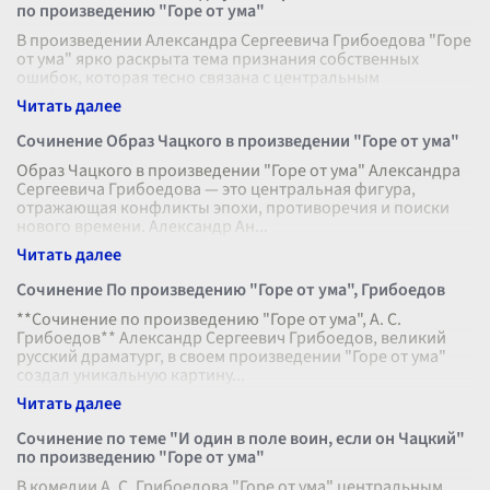
по произведению "Горе от ума"
В произведении Александра Сергеевича Грибоедова "Горе
от ума" ярко раскрыта тема признания собственных
ошибок, которая тесно связана с центральным
конфликтом комедии — разрывом меж
...
Сочинение Образ Чацкого в произведении "Горе от ума"
Образ Чацкого в произведении "Горе от ума" Александра
Сергеевича Грибоедова — это центральная фигура,
отражающая конфликты эпохи, противоречия и поиски
нового времени. Александр Ан
...
Сочинение По произведению "Горе от ума", Грибоедов
**Сочинение по произведению "Горе от ума", А. С.
Грибоедов** Александр Сергеевич Грибоедов, великий
русский драматург, в своем произведении "Горе от ума"
создал уникальную картину
...
Сочинение по теме "И один в поле воин, если он Чацкий"
по произведению "Горе от ума"
В комедии А. С. Грибоедова "Горе от ума" центральным