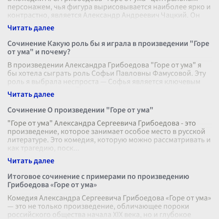
персонажем, чья фигура вырисовывается наиболее ярко и
контрастно, является Александр Андреевич Чацкий. Он
выступает воплощением
...
Сочинение Какую роль бы я играла в произведении "Горе
от ума" и почему?
В произведении Александра Грибоедова "Горе от ума" я
бы хотела сыграть роль Софьи Павловны Фамусовой. Эту
роль я выбрала неспроста — Софья является ключевым
персонажем, чьи действи
...
Сочинение О произведении "Горе от ума"
"Горе от ума" Александра Сергеевича Грибоедова - это
произведение, которое занимает особое место в русской
литературе. Это комедия, которую можно рассматривать и
как трагедию, поск
...
Итоговое сочинение с примерами по произведению
Грибоедова «Горе от ума»
Комедия Александра Сергеевича Грибоедова «Горе от ума»
— это не только произведение, обличающее пороки
российского общества начала XIX века, но и глубокое