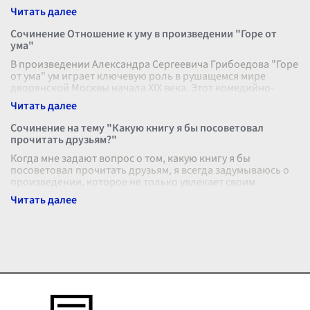
философское размышление о
...
Сочинение Отношение к уму в произведении "Горе от
ума"
В произведении Александра Сергеевича Грибоедова "Горе
от ума" ум играет ключевую роль в рушащемся мире
дворянской Москвы начала XIX века. Этот комедийно-
сатирический стихотворный р
...
Сочинение на тему "Какую книгу я бы посоветовал
прочитать друзьям?"
Когда мне задают вопрос о том, какую книгу я бы
посоветовал прочитать друзьям, я всегда задумываюсь о
произведении, которое не только увлекает своим
сюжетом, но и оставляет след в
...