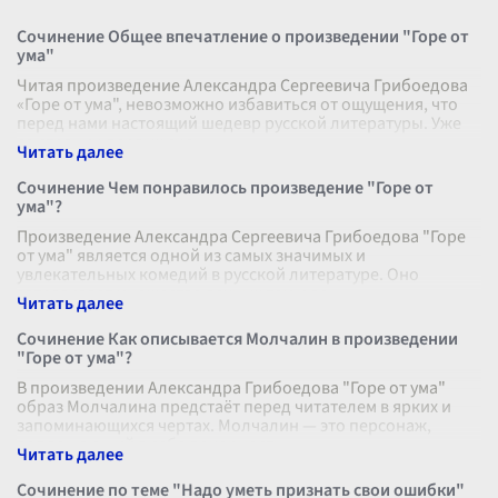
Сочинение Общее впечатление о произведении "Горе от
ума"
Читая произведение Александра Сергеевича Грибоедова
«Горе от ума", невозможно избавиться от ощущения, что
перед нами настоящий шедевр русской литературы. Уже
со страниц первых сцен
...
Сочинение Чем понравилось произведение "Горе от
ума"?
Произведение Александра Сергеевича Грибоедова "Горе
от ума" является одной из самых значимых и
увлекательных комедий в русской литературе. Оно
затрагивает множество вечных тем и во
...
Сочинение Как описывается Молчалин в произведении
"Горе от ума"?
В произведении Александра Грибоедова "Горе от ума"
образ Молчалина предстаёт перед читателем в ярких и
запоминающихся чертах. Молчалин — это персонаж,
воплощающий в себе покорность
...
Сочинение по теме "Надо уметь признать свои ошибки"