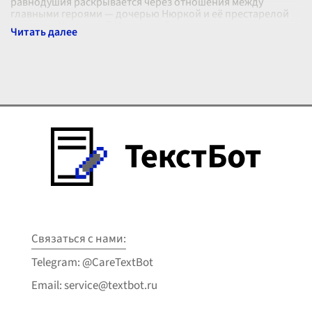
равнодушия раскрывается через отношения между
главными героями — дочерью Нюркой и её престарелой
матерью, Катериной Ивановной.
...
Связаться с нами:
Telegram: @CareTextBot
Email: service@textbot.ru