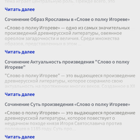
тема играет центральную роль. Прежде всего, это
произведение проникнуто любовью
...
Сочинение Образ Ярославны в «Слове о полку Игореве»
«Слово о полку Игореве» — одно из самых значительных
произведений древнерусской литературы, овеянное
ореолом загадочности и величия. Среди множества
образов, представленных в этом
...
Сочинение Актуальность произведения "Слово о полку
Игореве"
"Слово о полку Игореве" — это выдающееся произведение
древнерусской литературы, которое сохранило свою
актуальность на протяжении многих веков. Созданное в XII
веке, оно не только
...
Сочинение Суть произведения «Слово о полку Игореве»
«Слово о полку Игореве» — это выдающееся произведение
древнерусской литературы, которое повествует о
неудачном походе князя Игоря Святославича против
половцев в 1185 году. Суть про
...