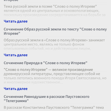
Тема русской земли в поэме "Слово о полку Игореве"
является одной из центральных и основополагающих,
поскольку произведение сосредотачивается на борьбе за
защиту родины и сохранени
...
Сочинение Образ русской земли по тексту "Слово о полку
Игореве"
Образ русской земли в «Слове о полку Игореве» занимает
центральное место, являясь не только фоном
описываемых событий, но и действующим лицом,
воплощением народной души и истории.
...
Сочинение Природа в "Слове о полку Игореве"
"Слово о полку Игореве" — великое произведение
древнерусской литературы, представляющее собой не
только летопись военного похода Игоря Святославича, но
и многомерное художественное
...
Сочинение Равнодушие в рассказе Паустовского
"Телеграмма"
В рассказе Константина Паустовского "Телеграмма" тема