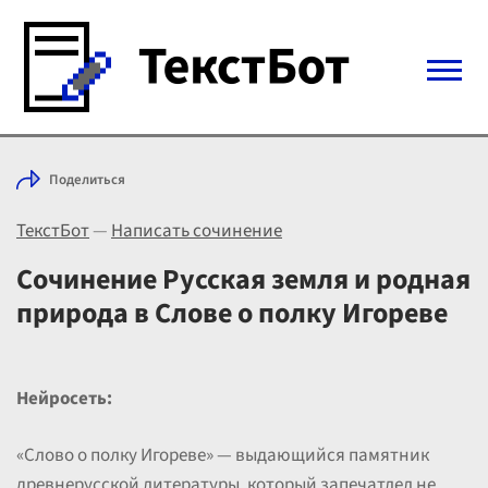
Войти с Telegram
Поделиться
Вход
ТекстБот
—
Написать сочинение
Выбрать режим
Цены
Сочинение Русская земля и родная
природа в Слове о полку Игореве
Нейросеть:
«Слово о полку Игореве» — выдающийся памятник
древнерусской литературы, который запечатлел не