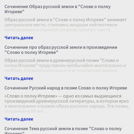
Сочинение Образ русской земли в "Слове о полку
Игореве"
Образ русской земли в "Слове о полку Игореве" занимает
центральное место, становясь мощным лейтмотивом
произведения и отражая сложную палитру чувств,
которыми живут люди, осознавши
...
Сочинение про образ русской земли в произведении
"Слово о полку Игореве"
Образ русской земли в древнерусской поэме "Слово о
полку Игореве" представлен необычайно многогранно и
глубоко, отражая культурные и исторические реалии
эпохи Киевской Руси. Это пр
...
Сочинение Русский народ в поэме Слово о полку Игореве
«Слово о полку Игореве» — одно из самых выдающихся
произведений древнерусской литературы, в котором ярко
и многогранно отражен образ русского народа. Эта поэма,
созданная в XII век
...
Сочинение Тема русской земли в поэме "Слово о полку
Игореве"