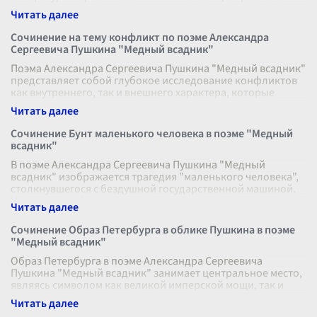
произведения лежит сложна
...
Сочинение на тему конфликт по поэме Александра
Сергеевича Пушкина "Медный всадник"
Поэма Александра Сергеевича Пушкина "Медный всадник"
представляет собой глубокое исследование конфликтов
как внутреннего, так и внешнего характера, которые
находятся в центре челов
...
Сочинение Бунт маленького человека в поэме "Медный
всадник"
В поэме Александра Сергеевича Пушкина "Медный
всадник" изображается трагедия "маленького человека",
столкнувшегося с бездушной государственной машиной.
Центральная фигура этого про
...
Сочинение Образ Петербурга в облике Пушкина в поэме
"Медный всадник"
Образ Петербурга в поэме Александра Сергеевича
Пушкина "Медный всадник" занимает центральное место,
являясь символом как великой имперской мощи, так и
трагических человеческих суде
...