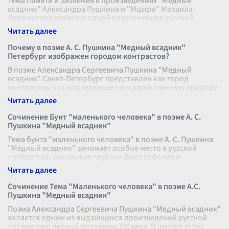
Тема памяти и забвения в произведениях "Медный
всадник" Александра Пушкина и "Мцыри" Михаила
Лермонтова является одной из ключевых в русской
литературе XIX века. Оба произведения,
...
Почему в поэме А. С. Пушкина "Медный всадник"
Петербург изображен городом контрастов?
В поэме Александра Сергеевича Пушкина "Медный
всадник" Санкт-Петербург представлен как город
контрастов, что подчеркивает его двойственную природу.
Этот образ возникает из сочетани
...
Сочинение Бунт "маленького человека" в поэме А. С.
Пушкина "Медный всадник"
Тема бунта "маленького человека" в поэме А. С. Пушкина
"Медный всадник" занимает особое место в русской
литературе, раскрывая глубоко философские и
социальные аспекты жизни обществ
...
Сочинение Тема "Маленького человека" в поэме А.С.
Пушкина "Медный всадник"
Поэма Александра Сергеевича Пушкина "Медный всадник"
является одним из выдающихся произведений русской
литературы первой половины XIX века. В центре этого