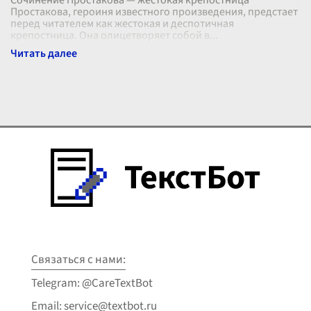
Сочинение Простакова — жестокая крепостница
Простакова, героиня известного произведения, предстает
перед читателем как жестокая и деспотичная
крепостница. Она олицетворяет собой в
...
Связаться с нами:
Telegram: @CareTextBot
Email: service@textbot.ru