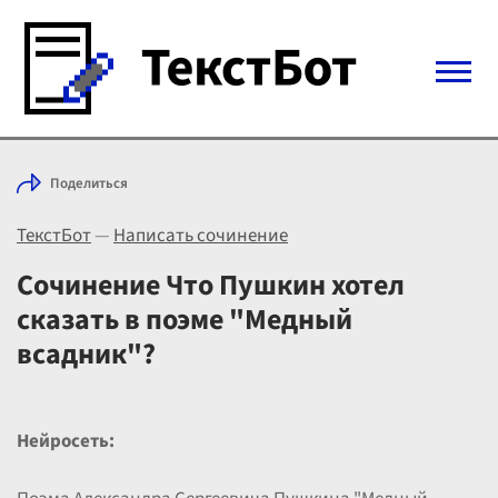
Войти с Telegram
Поделиться
Вход
ТекстБот
—
Написать сочинение
Выбрать режим
Цены
Сочинение Что Пушкин хотел
сказать в поэме "Медный
всадник"?
Нейросеть: