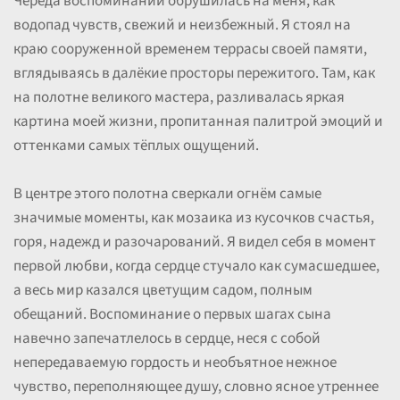
Череда воспоминаний обрушилась на меня, как
водопад чувств, свежий и неизбежный. Я стоял на
краю сооруженной временем террасы своей памяти,
вглядываясь в далёкие просторы пережитого. Там, как
на полотне великого мастера, разливалась яркая
картина моей жизни, пропитанная палитрой эмоций и
оттенками самых тёплых ощущений.
В центре этого полотна сверкали огнём самые
значимые моменты, как мозаика из кусочков счастья,
горя, надежд и разочарований. Я видел себя в момент
первой любви, когда сердце стучало как сумасшедшее,
а весь мир казался цветущим садом, полным
обещаний. Воспоминание о первых шагах сына
навечно запечатлелось в сердце, неся с собой
непередаваемую гордость и необъятное нежное
чувство, переполняющее душу, словно ясное утреннее