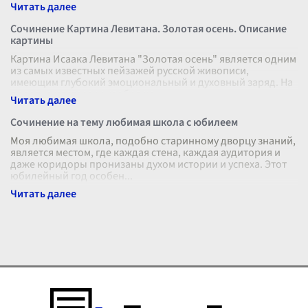
радости моментально
...
Сочинение Картина Левитана. Золотая осень. Описание
картины
Картина Исаака Левитана "Золотая осень" является одним
из самых известных пейзажей русской живописи,
имеющим глубокий эмоциональный и духовный заряд. На
полотне мастерски изображен
...
Сочинение на тему любимая школа с юбилеем
Моя любимая школа, подобно старинному дворцу знаний,
является местом, где каждая стена, каждая аудитория и
даже коридоры пронизаны духом истории и успеха. Этот
юбилейный год особен
...