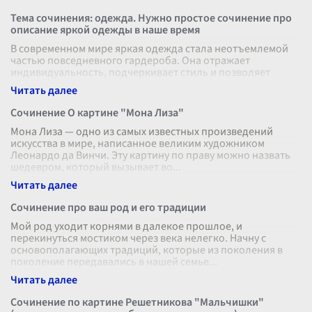
Тема сочинения: одежда. Нужно простое сочинение про
описание яркой одежды в наше время
В современном мире яркая одежда стала неотъемлемой
частью повседневного гардероба. Она отражает
индивидуальность, подчеркивает стиль и позволяет
выразить свое настроение. Каждая де
...
Сочинение О картине "Мона Лиза"
Мона Лиза — одно из самых известных произведений
искусства в мире, написанное великим художником
Леонардо да Винчи. Эту картину по праву можно назвать
шедевром, который вызывает во
...
Сочинение про ваш род и его традиции
Мой род уходит корнями в далекое прошлое, и
перекинуться мостиком через века нелегко. Начну с
основополагающих традиций, которые из поколения в
поколение передавались в нашей семье
...
Сочинение по картине Решетникова "Мальчишки"