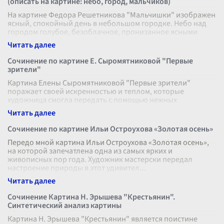
(описать на картине: небо, город, мальчиков)
На картине Федора Решетникова "Мальчишки" изображен
ясный, спокойный день в небольшом городке. Небо над
городом голубое, безоблачное, пронизанное ясными
солнечными лучами. На фоне
...
Сочинение по картине Е. Сыромятниковой "Первые
зрители"
Картина Елены Сыромятниковой "Первые зрители"
поражает своей искренностью и теплом, которые
художница смогла передать с помощью нежных
пастельных тонов и мягкого света. На полотне
...
Сочинение по картине Ильи Остроухова «Золотая осень»
Передо мной картина Ильи Остроухова «Золотая осень»,
на которой запечатлена одна из самых ярких и
живописных пор года. Художник мастерски передал
настроение природы в этот удивител
...
Сочинение Картина Н. Эрышева "Крестьянин".
Синтетический анализ картины
Картина Н. Эрышева "Крестьянин" является поистине