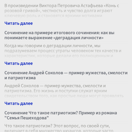
В произведении Виктора Петровича Астафьева «Конь с
розовой гривой», честность и чувство долга играют
ключевую роль и становятся яркими мотивами
повествования. Через призму этой кор
...
Сочинение на примере итогового сочинения: как вы
понимаете выражение «деградация личности»
Когда мы говорим о деградации личности, мы
подразумеваем процесс утраты человеком тех качеств и
характеристик, которые делали его полноценным и
функциональным членом общества. Это
...
Сочинение Андрей Соколов — пример мужества, смелости
и патриотизма
Андрей Соколов — пример мужества, смелости и
патриотизма. Его жизнь и поступки служат ярким
свидетельством того, как простые люди могут проявлять
величайшие качества в самые трудны
...
Сочинение Что такое патриотизм? Пример из романа
"Семья Пешеходова"
Что такое патриотизм? Этот вопрос, по своей сути,
включает в себя множество нюансов, которые часто