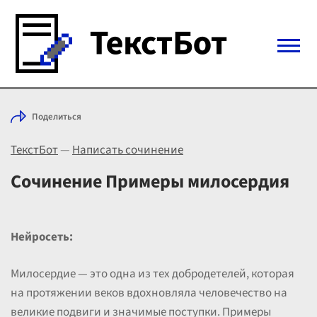
Войти с Telegram
Поделиться
Вход
ТекстБот
—
Написать сочинение
Выбрать режим
Цены
Сочинение Примеры милосердия
Нейросеть:
Милосердие — это одна из тех добродетелей, которая
на протяжении веков вдохновляла человечество на
великие подвиги и значимые поступки. Примеры