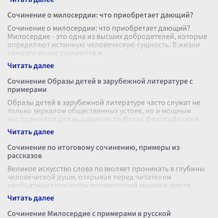
Сочинение о милосердии: что приобретает дающий?
Сочинение о милосердии: что приобретает дающий?
Милосердие - это одна из высших добродетелей, которые
определяют истинную человеческую сущность. В жизни
каждого из нас случаются м
...
Сочинение Образы детей в зарубежной литературе с
примерами
Образы детей в зарубежной литературе часто служат не
только зеркалом общественных устоев, но и мощным
инструментом для выражения глубоких философских и
психологических идей. Эти об
...
Сочинение по итоговому сочинению, примеры из
рассказов
Великое искусство слова позволяет проникать в глубины
человеческой души, открывая перед читателем
необъятные горизонты человеческой мысли и чувств.
Неудивительно, что итоговое сочи
...
Сочинение Милосердие с примерами в русской