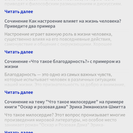
приводят к философским размышлениям и дискуссиям.
Для лучшего понимания термина,
...
Сочинение Как настроение влияет на жизнь человека?
Приведите два примера
Настроение играет важную роль в жизни человека,
существенно влияя на его повседневные действия,
самочувствие и общение с окружающими. Хорошее
настроение может наполнить день энерги
...
Сочинение «Что такое благодарность?» с примером из
жизни
Благодарность — это одно из самых важных чувств,
которые испытывает человек в различных ситуациях
нашей жизни. Это признательность за добро и внимание,
которые нам оказывают другие
...
Сочинение на тему "Что такое милосердие" на примере
книги "Оскар и розовая дама" Эрика Эмманюэля-Шмитта
Что такое милосердие? Этот вопрос пронизывает многие
произведения мировой литературы, но особое место
занимает роман "Оскар и Розовая Дама" Эрика-
Эмманюэля Шмитта, где милосердие о
...