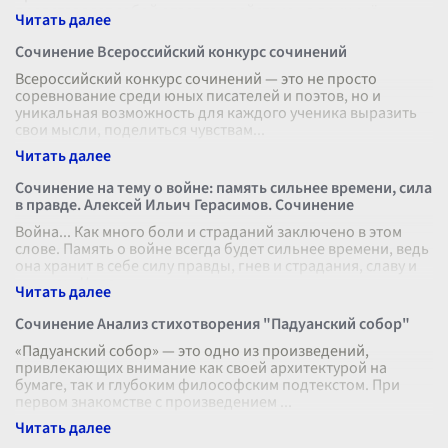
представляет собой ответное действие на причинённ
...
Сочинение Всероссийский конкурс сочинений
Всероссийский конкурс сочинений — это не просто
соревнование среди юных писателей и поэтов, но и
уникальная возможность для каждого ученика выразить
свои мысли, поделиться чувствам
...
Сочинение на тему о войне: память сильнее времени, сила
в правде. Алексей Ильич Герасимов. Сочинение
Война... Как много боли и страданий заключено в этом
слове. Память о войне всегда будет сильнее времени, ведь
она хранит в себе силу правды, гнев и страдания, славу и
героизм. Чело
...
Сочинение Анализ стихотворения "Падуанский собор"
«Падуанский собор» — это одно из произведений,
привлекающих внимание как своей архитектурой на
бумаге, так и глубоким философским подтекстом. При
первом знакомстве с произведением
...