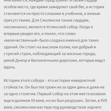
Мне кажется, каждый город хранит в своем сердце
особое место, где время замедляет свой бег, а история
становится не просто словами в учебнике, а живым
присутствием. Для Смоленска таким сердцем,
несомненно, является Успенский собор. Когда я
впервые увидел его, я понял, что слово
«величественный» было создано именно для таких
зданий. Он стоит на высоком холме, как добрый и
строгий страж, наблюдающий за жизнью города,
рекой Днепр и бесконечными дорогами, которые ведут
вдаль.
История этого собора – это история невероятной
стойкости. Он был построен не за один день и даже не
за одно столетие. Первый собор на этом месте возвели
еще в далеком XII веке, но он был разрушен. Затем, в XVII
веке, смоленские мастера под руководством зодчего