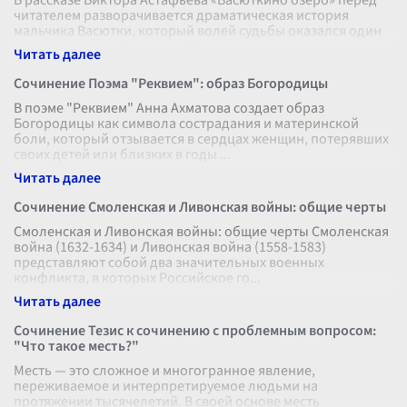
В рассказе Виктора Астафьева «Васюткино озеро» перед
читателем разворачивается драматическая история
мальчика Васютки, который волей судьбы оказался один
на один с суровой природой
...
Сочинение Поэма "Реквием": образ Богородицы
В поэме "Реквием" Анна Ахматова создает образ
Богородицы как символа сострадания и материнской
боли, который отзывается в сердцах женщин, потерявших
своих детей или близких в годы
...
Сочинение Смоленская и Ливонская войны: общие черты
Смоленская и Ливонская войны: общие черты Смоленская
война (1632-1634) и Ливонская война (1558-1583)
представляют собой два значительных военных
конфликта, в которых Российское го
...
Сочинение Тезис к сочинению с проблемным вопросом:
"Что такое месть?"
Месть — это сложное и многогранное явление,
переживаемое и интерпретируемое людьми на
протяжении тысячелетий. В своей основе месть