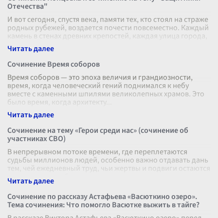
Отечества"
И вот сегодня, спустя века, памяти тех, кто стоял на страже
родных рубежей, воздается почести повсеместно. Каждый
камень в стенах древних крепостей, каждая улица города,
носившая з
...
Сочинение Время соборов
Время соборов — это эпоха величия и грандиозности,
время, когда человеческий гений поднимался к небу
вместе с каменными шпилями великолепных храмов. Это
было время, когда архитекту
...
Сочинение на тему «Герои среди нас» (сочинение об
участниках СВО)
В непрерывном потоке времени, где переплетаются
судьбы миллионов людей, особенно важно отдавать дань
тем, чей ежедневный труд, чьи жертвы и подвиги остаются
незамеченными большинст
...
Сочинение по рассказу Астафьева «Васюткино озеро».
Тема сочинения: Что помогло Васютке выжить в тайге?