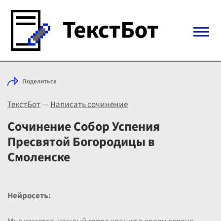
Войти с Telegram
Поделиться
Вход
ТекстБот
—
Написать сочинение
Выбрать режим
Цены
Сочинение Собор Успения
Пресвятой Богородицы в
Смоленске
Нейросеть: