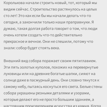
Королькова начали строить новый, тот, который мы
видим сейчас. Строительство растянулось на целых
сто лет! Это как если бы мы начали делать что-то
сегодня, а закончили только наши праправнуки. Я
думаю, такая долгая работа говорит о том, что люди
очень хотели создать что-то действительно
прекрасное и вечное. Они не спешили, потому что
знали: собор будет стоять века.
Внешний вид собора поражает своим пятиглавием.
Эти пять золотых куполов, похожих на перевернутые
луковицы или на древние богатые шапки, сияют на
солнце даже в пасмурный день. Они словно тянутся к
самому небу, пытаясь коснуться его света. Белые стены
собора украшены резными деталями и узорами,
которые делают его не просто большим зданием, а
настоящим произведением искусства из камня. Когда