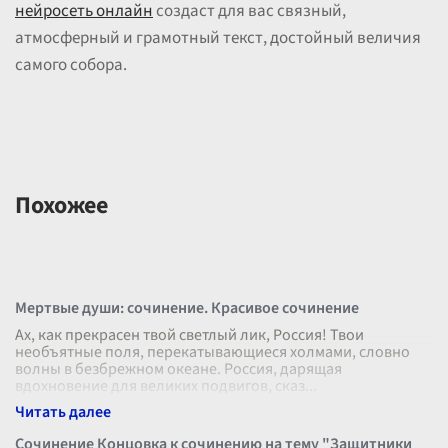
нейросеть онлайн
создаст для вас связный,
атмосферный и грамотный текст, достойный величия
самого собора.
Похожее
Мертвые души: сочинение. Красивое сочинение
Ах, как прекрасен твой светлый лик, Россия! Твои
необъятные поля, перекатывающиеся холмами, словно
волны в безбрежном океане. Россия, дарящая
вдохновение для великих подвигов, сказ
...
Сочинение Концовка к сочинению на тему "Защитники