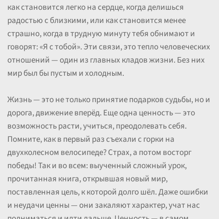
как становится легко на сердце, когда делишься
радостью с близкими, или как становится менее
страшно, когда в трудную минуту тебя обнимают и
говорят: «Я с тобой». Эти связи, это тепло человеческих
отношений — один из главных кладов жизни. Без них
мир был бы пустым и холодным.
Жизнь — это не только принятие подарков судьбы, но и
дорога, движение вперёд. Еще одна ценность — это
возможность расти, учиться, преодолевать себя.
Помните, как в первый раз съехали с горки на
двухколесном велосипеде? Страх, а потом восторг
победы! Так и во всем: выученный сложный урок,
прочитанная книга, открывшая новый мир,
поставленная цель, к которой долго шёл. Даже ошибки
и неудачи ценны — они закаляют характер, учат нас
подниматься и идти дальше. Ценность — в самом