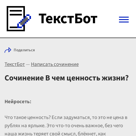
Войти с Telegram
Поделиться
Вход
ТекстБот
—
Написать сочинение
Выбрать режим
Цены
Сочинение В чем ценность жизни?
Нейросеть:
Что такое ценность? Если задуматься, то это не цена в
рублях на ярлыке. Это что-то очень важное, без чего
наша жизнь теряет свой смысл, блёкнет, как