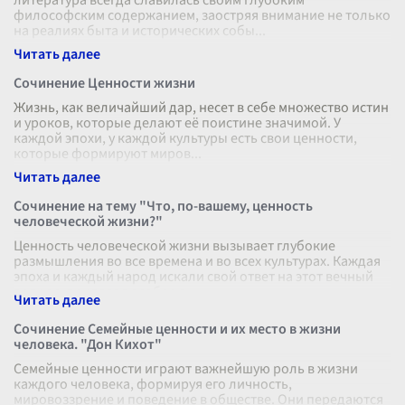
литература всегда славилась своим глубоким
философским содержанием, заостряя внимание не только
на реалиях быта и исторических собы
...
Сочинение Ценности жизни
Жизнь, как величайший дар, несет в себе множество истин
и уроков, которые делают её поистине значимой. У
каждой эпохи, у каждой культуры есть свои ценности,
которые формируют миров
...
Сочинение на тему "Что, по-вашему, ценность
человеческой жизни?"
Ценность человеческой жизни вызывает глубокие
размышления во все времена и во всех культурах. Каждая
эпоха и каждый народ искали свой ответ на этот вечный
вопрос, придавая особое з
...
Сочинение Семейные ценности и их место в жизни
человека. "Дон Кихот"
Семейные ценности играют важнейшую роль в жизни
каждого человека, формируя его личность,
мировоззрение и поведение в обществе. Они передаются