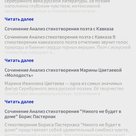
серебряного века русской литературы. Ее поэзия
наполнена глубоким чувством, интенсивной
эмоциональностью и тонкой психологиче
...
Сочинение Анализ стихотворения поэта с Кавказа
Сочинение Анализ стихотворения поэта с Кавказа В
стихотворении кавказского поэта отчетливо звучит голос
природы и биение сердца горных вершин. Поэт с искусной
точностью передает в
...
Сочинение Анализ стихотворения Марины Цветаевой
«Молодость»
Марина Ивановна Цветаева — одна из самых значимых
фигур Серебряного века русской поэзии. Её творчество
пропитано эмоциональностью, трагизмом и
неповторимой лиричностью. Стихотворен
...
Сочинение Анализ стихотворения "Никого не будет в
доме" Борис Пастернак
Стихотворение Бориса Пастернака "Никого не будет в
доме" представляет собой удивительный симбиоз чувств,
воспоминаний и раздумий. Это произведение поражает