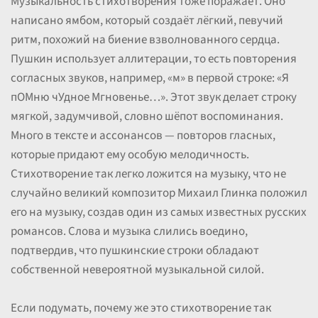
Музыкальность стихотворения тоже поражает. Оно
написано ямбом, который создаёт лёгкий, певучий
ритм, похожий на биение взволнованного сердца.
Пушкин использует аллитерации, то есть повторения
согласных звуков, например, «м» в первой строке: «Я
пОМню чУдное Мгновенье…». Этот звук делает строку
мягкой, задумчивой, словно шёпот воспоминания.
Много в тексте и ассонансов — повторов гласных,
которые придают ему особую мелодичность.
Стихотворение так легко ложится на музыку, что не
случайно великий композитор Михаил Глинка положил
его на музыку, создав один из самых известных русских
романсов. Слова и музыка слились воедино,
подтвердив, что пушкинские строки обладают
собственной невероятной музыкальной силой.
Если подумать, почему же это стихотворение так