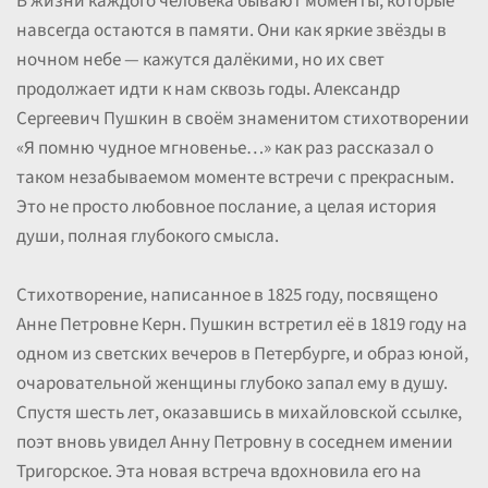
В жизни каждого человека бывают моменты, которые
навсегда остаются в памяти. Они как яркие звёзды в
ночном небе — кажутся далёкими, но их свет
продолжает идти к нам сквозь годы. Александр
Сергеевич Пушкин в своём знаменитом стихотворении
«Я помню чудное мгновенье…» как раз рассказал о
таком незабываемом моменте встречи с прекрасным.
Это не просто любовное послание, а целая история
души, полная глубокого смысла.
Стихотворение, написанное в 1825 году, посвящено
Анне Петровне Керн. Пушкин встретил её в 1819 году на
одном из светских вечеров в Петербурге, и образ юной,
очаровательной женщины глубоко запал ему в душу.
Спустя шесть лет, оказавшись в михайловской ссылке,
поэт вновь увидел Анну Петровну в соседнем имении
Тригорское. Эта новая встреча вдохновила его на