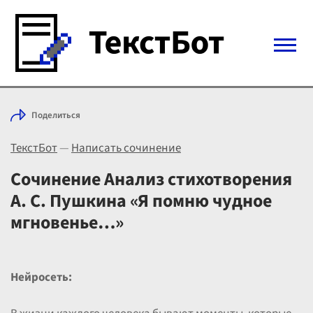
Войти с Telegram
Поделиться
Вход
ТекстБот
—
Написать сочинение
Выбрать режим
Цены
Сочинение Анализ стихотворения
А. С. Пушкина «Я помню чудное
мгновенье…»
Нейросеть: