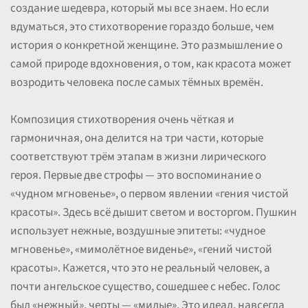
создание шедевра, который мы все знаем. Но если
вдуматься, это стихотворение гораздо больше, чем
история о конкретной женщине. Это размышление о
самой природе вдохновения, о том, как красота может
возродить человека после самых тёмных времён.
Композиция стихотворения очень чёткая и
гармоничная, она делится на три части, которые
соответствуют трём этапам в жизни лирического
героя. Первые две строфы — это воспоминание о
«чудном мгновенье», о первом явлении «гения чистой
красоты». Здесь всё дышит светом и восторгом. Пушкин
использует нежные, воздушные эпитеты: «чудное
мгновенье», «мимолётное виденье», «гений чистой
красоты». Кажется, что это не реальный человек, а
почти ангельское существо, сошедшее с небес. Голос
был «нежный», черты — «милые». Это идеал, навсегда