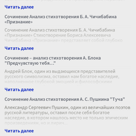
своей лиричностью, погру
...
Сочинение Анализ стихотворения Б. А. Чичибабина
«Признание»
Сочинение Анализ стихотворения Б. А. Чичибабина
«Признание» Стихотворение Бориса Алексеевича
Чичибабина «Признание» представляет собой глубоко
личное и эмоциональное произведение,
...
Сочинение – анализ стихотворения А. Блока
"Предчувствую тебя…"
Андрей Блок, один из выдающихся представителей
русского символизма, оставил нам богатое наследие,
наполненное глубокой эмоцией и философскими
размышлениями. Стихотворение "Предчувс
...
Сочинение Анализ стихотворения А. С. Пушкина "Туча"
Александр Сергеевич Пушкин, один из величайших поэтов
русской литературы, оставил после себя богатое
наследие, в котором нашлось место не только эпическим
произведениям, но и лирич
...