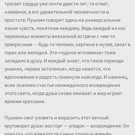
трогает сердца уже почти двести лет, то ответ,
наверное, в его удивительной человечности и
простоте. Пушкин говорит здесь на универсальном
языке чувств, понятном каждому. Ведь каждый из нас
переживал моменты внезапной встречи с чем-то
прекрасным — будь то человек, картина в музее, закат в
горах или мелодия. Это «чудное мгновенье» тоже
западало в душу. И каждый знает, что такое периоды
уныния, «мрака заточенья», когда кажется, что
вдохновение и радость покинули навсегда. И наконец,
всем знакомо счастье неожиданного возвращения
этого света, когда душа снова оживает и мир играет
яркими красками.
Пушкин смог уловить и выразить этот вечный
круговорот души: восторг — упадок — возрождение. Он
показал, что даже после самых трудных времён