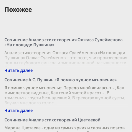
Похожее
Сочинение Анализ стихотворения Олжаса Сулейменова
«На площади Пушкина»
Анализ стихотворения Олжаса Сулейменова «На площади
Пушкина» Олжас Сулейменов – это поэт, чьи произведения
полны глубокого смысла и эмоциональной насыщенности.
В его стихотворении
...
Сочинение А.С. Пушкин «Я помню чудное мгновение»
Я помню чудное мгновенье: Передо мной явилась ты, Как
мимолетное виденье, Как гений чистой красоты. В
томленьях грусти безнадежной, В тревогах шумной суеты,
Звучал мне долго голос
...
Сочинение Анализ стихотворений Цветаевой
Марина Цветаева - одна из самых ярких и сложных поэтов