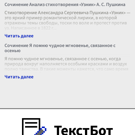
Сочинение Анализ стихотворения «Узник» А. С. Пушкина
Стихотворение Александра Сергеевича Пушкина «Узник» —
это яркий пример романтической лирики, в которой
отражены темы свободы, тоски по воле и протест против
уз. Написанное в 1822 г
...
Сочинение Я помню чудное мгновенье, связанное с
осенью
Я помню чудное мгновенье, связанное с осенью, когда
природа вокруг наполняется особыми красками и воздух
полно таинства. В такие моменты кажется, что само время
замедляет свой бег,
...