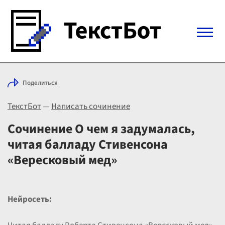
Войти с Telegram
Поделиться
Вход
ТекстБот
—
Написать сочинение
Выбрать режим
Цены
Сочинение О чем я задумалась,
читая балладу Стивенсона
«Вересковый мед»
Нейросеть: