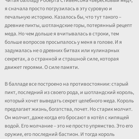
Читая балладу Роберта Стивенсона «Вересковый мед»,
я сначала просто погрузилась в эту суровую и
печальную историю. Казалось бы, что тут такого –
древние пикты, шотландские горы, потерянный рецепт
меда. Но чем дольше я вчитывалась в строки, тем
больше вопросов просыпалось у меня в голове. И я
задумалась не о древних битвах или кулинарных
секретах, а о странной и страшной силе, которая
движет героями. О силе памяти.
В балладе все построено на противостоянии: старый
пикт, последний из своего рода, и шотландский король,
который хочет выведать секрет целебного меда. Король
предлагает жизнь, богатства, почет. Но старик молчит.
Он молчит, даже когда его бросают в котёл с кипящей
водой. Его молчание – это не просто упрямство. Это его
оружие, его последний бастион. И тогда король