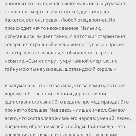
приносит его сына, маленького мальчика, и угрожает
страшной смертью. И вот тут сердце замирает.
Кажется, вот он, предел. Любой отец дрогнет. Но
происходит нечто неожиданное. Мальчик,
испугавшись, выдает тайну. И в этот миг старый пикт
совершает страшный и великий поступок: он просит
сына броситься в волны, чтобы унести секрет в
небытие. «Сам я помру – умру тайной смертью, но
тайну мою ты не узнаешь, шотландский король!»
Я задумалась: что это за сила, что за память, которая
дороже собственной жизни и дороже жизни
единственного сына? Это ведь не про мед, правда? Это
про нечто большее. Мед здесь – лишь символ. Символ
всего, что составляло жизнь его народа: умений, песен,
преданий, образа мыслей, свободы. Тайна меда – это
последняя ниточка, связывающая его с ушедшим