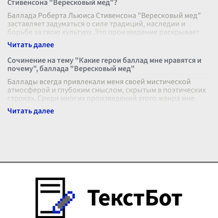
Стивенсона "Вересковый мед"?
Баллада Роберта Льюиса Стивенсона "Вересковый мед"
заставляет задуматься о силе традиций, наследии и
борьбе за свою культуру. Это произведение раскрывает
тему верности и духа сопро
...
Сочинение на тему "Какие герои баллад мне нравятся и
почему", баллада "Вересковый мед"
Баллады всегда привлекали меня своей мистической
атмосферой и глубоким смыслом, скрытым в поэтических
строках. Среди многих произведений этого жанра мне
особо запомнилась баллада "
...