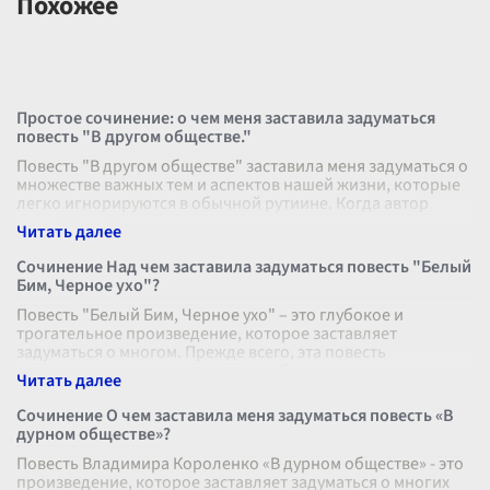
Похожее
Простое сочинение: о чем меня заставила задуматься
повесть "В другом обществе."
Повесть "В другом обществе" заставила меня задуматься о
множестве важных тем и аспектов нашей жизни, которые
легко игнорируются в обычной рутиине. Когда автор
рисует перед нами кар
...
Сочинение Над чем заставила задуматься повесть "Белый
Бим, Черное ухо"?
Повесть "Белый Бим, Черное ухо" – это глубокое и
трогательное произведение, которое заставляет
задуматься о многом. Прежде всего, эта повесть
поднимает вопросы верности, любви и пр
...
Сочинение О чем заставила меня задуматься повесть «В
дурном обществе»?
Повесть Владимира Короленко «В дурном обществе» - это
произведение, которое заставляет задуматься о многих