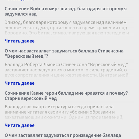
Сочинение Война и мир: эпизод, благодаря которому я
задумался над
Эпизод, благодаря которому я задумался над величием
человеческого духа, произошел во время сражения под
Бородино. Это битва, символизирующая всю трагедию и
героизм войны, захватила
...
О чем нас заставляет задуматься баллада Стивенсона
"Вересковый мед"?
Баллада Роберта Льюиса Стивенсона "Вересковый мед"
заставляет нас задуматься о многом: о силе традиций, о
духе сопротивления и цене жертвенности. Центральной
темой произведения явл
...
Сочинение Какие герои баллад мне нравятся и почему?
Старик вересковый мед
Баллада как жанр литературы всегда привлекала
внимание читателя своими глубокими образами и
захватывающими сюжетами. Одним из произведений,
которое оставляет неизгладимое впечатлен
...
О чем заставляет задуматься произведение баллада