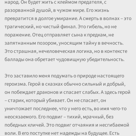
народ. Он будет жить с клеймом предателя, с
разорванной душой, в чужом мире. Его жизнь
превратится в долгое умирание. А смерть в волнах – это
трагический, но чистый финал. Это гибель, но не
поражение. Отец отправляет сына к предкам, не
запятнанным позором, уносящим тайну в вечность.
Это страшная, нечеловеческая логика, но в контексте
баллады она обретает чудовищную убедительность.
Это заставило меня подумать о природе настоящего
героизма. Герой в сказках обычно сильный и добрый,
он побеждает драконов и спасает слабых. А здесь герой
– старик, который убивает. Он не спасает, он
уничтожает последнее, что у него есть, во имя чего-то
неосязаемого. Его подвиг – тихий, мрачный, без
победных кличей. Это подвиг отчаяния и несгибаемой
воли. В его поступке нет надежды на будущее. Есть