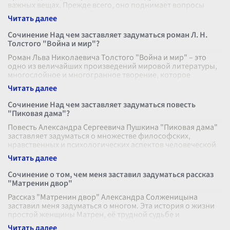
важных вещах. Прежде всего, оно поднимает вопросы
морали и человеческой д
...
Сочинение Над чем заставляет задуматься роман Л. Н.
Толстого "Война и мир"?
Роман Льва Николаевича Толстого "Война и мир" – это
одно из величайших произведений мировой литературы,
многослойное и многогранное творение, которое
заставляет задуматься о множес
...
Сочинение Над чем заставляет задуматься повесть
"Пиковая дама"?
Повесть Александра Сергеевича Пушкина "Пиковая дама"
заставляет задуматься о множестве философских,
нравственных и психологических аспектов человеческой
жизни. Одновременно магичес
...
Сочинение о том, чем меня заставил задуматься рассказ
"Матренин двор"
Рассказ "Матренин двор" Александра Солженицына
заставил меня задуматься о многом. Эта история о жизни
простой женщины Матрен, её трудной судьбе и
неугомонном сердце, потрясает свое
...