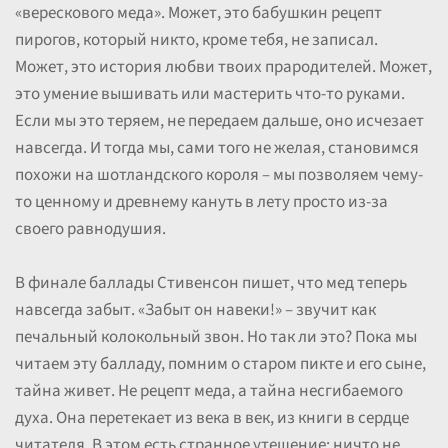
«верескового меда». Может, это бабушкин рецепт
пирогов, который никто, кроме тебя, не записал.
Может, это история любви твоих прародителей. Может,
это умение вышивать или мастерить что-то руками.
Если мы это теряем, не передаем дальше, оно исчезает
навсегда. И тогда мы, сами того не желая, становимся
похожи на шотландского короля – мы позволяем чему-
то ценному и древнему кануть в лету просто из-за
своего равнодушия.
В финале баллады Стивенсон пишет, что мед теперь
навсегда забыт. «Забыт он навеки!» – звучит как
печальный колокольный звон. Но так ли это? Пока мы
читаем эту балладу, помним о старом пикте и его сыне,
тайна живет. Не рецепт меда, а тайна несгибаемого
духа. Она перетекает из века в век, из книги в сердце
читателя. В этом есть странное утешение: ничто не