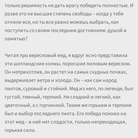
только решимость не дать врагу победить полностью. И
разве это не высшая степень свободы – когда у тебя
отняли все, но ты все равно можешь выбрать, как
поступить со своим последним достоянием: душой и
памятью?
Читая про вересковый мед, я вдруг ясно представила
эти шотландские холмы, поросшие лиловым вереском.
Он неприхотлив, он растет на самых скудных почвах,
выдерживает ветра и холода. Он – как сам народ
пиктов, суровый и стойкий. Мед из него, по легенде, был
густой, темный, терпкий. Не сладкий и легкий, как
цветочный, а с горчинкой. Таким же горьким и терпким
был и выбор последнего пикта. Его победа похожа на
этот мед – в ней нет сладости, только непреходящая,
горькая сила.