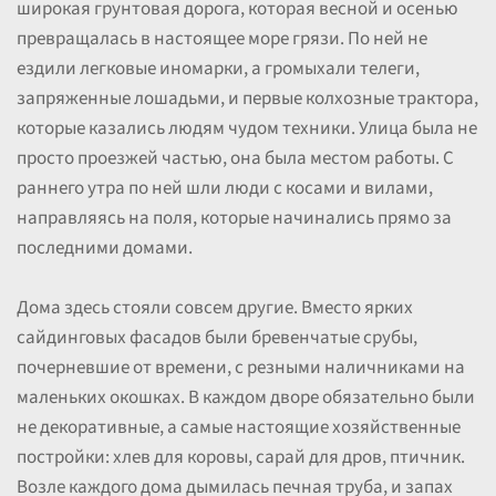
широкая грунтовая дорога, которая весной и осенью
превращалась в настоящее море грязи. По ней не
ездили легковые иномарки, а громыхали телеги,
запряженные лошадьми, и первые колхозные трактора,
которые казались людям чудом техники. Улица была не
просто проезжей частью, она была местом работы. С
раннего утра по ней шли люди с косами и вилами,
направляясь на поля, которые начинались прямо за
последними домами.
Дома здесь стояли совсем другие. Вместо ярких
сайдинговых фасадов были бревенчатые срубы,
почерневшие от времени, с резными наличниками на
маленьких окошках. В каждом дворе обязательно были
не декоративные, а самые настоящие хозяйственные
постройки: хлев для коровы, сарай для дров, птичник.
Возле каждого дома дымилась печная труба, и запах