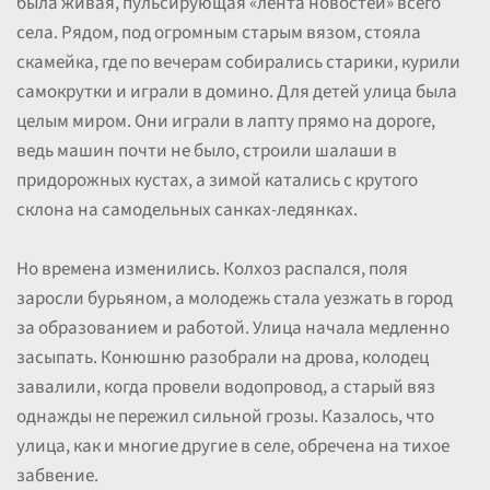
была живая, пульсирующая «лента новостей» всего
села. Рядом, под огромным старым вязом, стояла
скамейка, где по вечерам собирались старики, курили
самокрутки и играли в домино. Для детей улица была
целым миром. Они играли в лапту прямо на дороге,
ведь машин почти не было, строили шалаши в
придорожных кустах, а зимой катались с крутого
склона на самодельных санках-ледянках.
Но времена изменились. Колхоз распался, поля
заросли бурьяном, а молодежь стала уезжать в город
за образованием и работой. Улица начала медленно
засыпать. Конюшню разобрали на дрова, колодец
завалили, когда провели водопровод, а старый вяз
однажды не пережил сильной грозы. Казалось, что
улица, как и многие другие в селе, обречена на тихое
забвение.