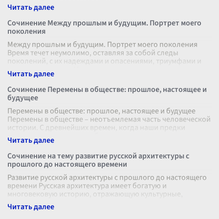
многослойное повествование, в
...
Сочинение Между прошлым и будущим. Портрет моего
поколения
Между прошлым и будущим. Портрет моего поколения
Время течет неумолимо, оставляя за собой следы
поколений, с их надеждами и опасениями, триумфами и
разочарованиями. Моему поколени
...
Сочинение Перемены в обществе: прошлое, настоящее и
будущее
Перемены в обществе: прошлое, настоящее и будущее
Перемены в обществе – неотъемлемая часть человеческой
истории. С древнейших времен, когда наши предки
делали первые шаги, чтобы о
...
Сочинение на тему развитие русской архитектуры с
прошлого до настоящего времени
Развитие русской архитектуры с прошлого до настоящего
времени Русская архитектура имеет богатую и
многовековую историю, отражающую культурные,
социальные и политические изменения,
...