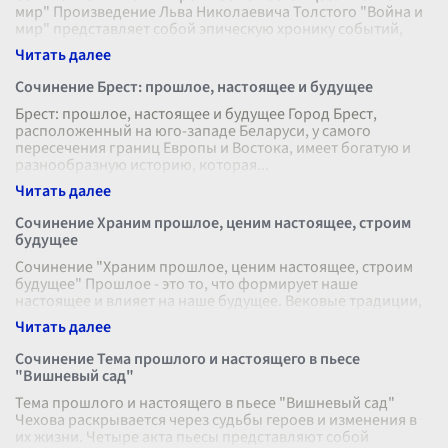
мир" Произведение Льва Николаевича Толстого "Война и
мир" представляет собой эпическую хронику событий,
которые происходили в на
...
Сочинение Брест: прошлое, настоящее и будущее
Брест: прошлое, настоящее и будущее Город Брест,
расположенный на юго-западе Беларуси, у самого
пересечения границ Европы и Востока, имеет богатую и
разнообразную историю, которая
...
Сочинение Храним прошлое, ценим настоящее, строим
будущее
Сочинение "Храним прошлое, ценим настоящее, строим
будущее" Прошлое - это то, что формирует наше
настоящее и влияет на наше будущее. Вековые традиции,
культурные ценности, историч
...
Сочинение Тема прошлого и настоящего в пьесе
"Вишневый сад"
Тема прошлого и настоящего в пьесе "Вишневый сад"
Чехова раскрывается через судьбы героев и изменения в
их жизни. Четыре акта пьесы представляют собой