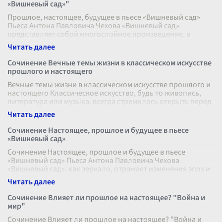
«Вишневый сад»"
Прошлое, настоящее, будущее в пьесе «Вишневый сад»
Пьеса Антона Павловича Чехова «Вишневый сад»
представляет собой многослойное произведение, в
котором тесно переплетаются темы вр
...
Сочинение Вечные темы жизни в классическом искусстве
прошлого и настоящего
Вечные темы жизни в классическом искусстве прошлого и
настоящего Классическое искусство, будь то живопись,
литература или музыка, всегда стремилось открыть перед
человеком главные
...
Сочинение Настоящее, прошлое и будущее в пьесе
«Вишневый сад»
Сочинение Настоящее, прошлое и будущее в пьесе
«Вишневый сад» Пьеса Антона Павловича Чехова
«Вишневый сад», как зеркало, отражает изменения эпох и
переходные моменты в жизни персо
...
Сочинение Влияет ли прошлое на настоящее? "Война и
мир"
Сочинение Влияет ли прошлое на настоящее? "Война и