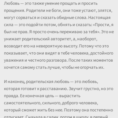
Любовь — это также умение прощать и просить
прощения. Родители не боги, они тоже устают, злятся,
могут сорваться и сказать обидные слова. Настоящая
сила — это подойти потом, обнять и сказать: «Прости, я
был не прав. Я просто очень переживаю за тебя». Это не
унижает родительский авторитет, а, наоборот,
возводит его на невероятную высоту. Потому что это
показывает, что они видят в тебе человека, достойного
уважения и честного разговора. После таких моментов
хочется самому стать лучше, чтобы не огорчать их.
И наконец, родительская любовь — это любовь,
которая готовит к расставанию. Звучит грустно, но это
правда. Ее конечная цель — вырастить
самостоятельного, сильного, доброго человека,
который сможет жить без нее. Поэтому она постепенно
отпускает. Сначала в садик, потом в школу, в первый