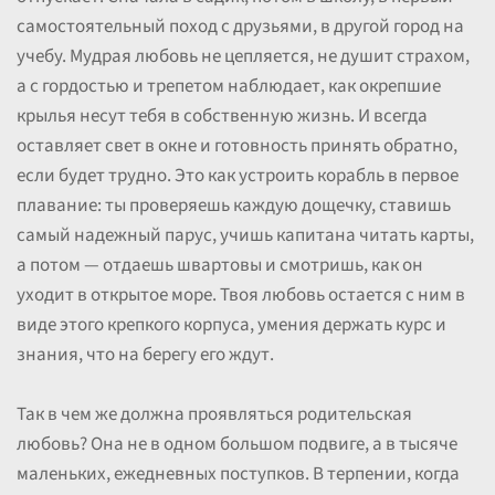
самостоятельный поход с друзьями, в другой город на
учебу. Мудрая любовь не цепляется, не душит страхом,
а с гордостью и трепетом наблюдает, как окрепшие
крылья несут тебя в собственную жизнь. И всегда
оставляет свет в окне и готовность принять обратно,
если будет трудно. Это как устроить корабль в первое
плавание: ты проверяешь каждую дощечку, ставишь
самый надежный парус, учишь капитана читать карты,
а потом — отдаешь швартовы и смотришь, как он
уходит в открытое море. Твоя любовь остается с ним в
виде этого крепкого корпуса, умения держать курс и
знания, что на берегу его ждут.
Так в чем же должна проявляться родительская
любовь? Она не в одном большом подвиге, а в тысяче
маленьких, ежедневных поступков. В терпении, когда