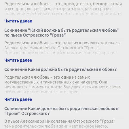
Родительская любовь — это, прежде всего, бескорыстная
и всепрощающая связь, которая зарождается сразу с
появлением ребёнка на свет. Это способность принимать
его таким, какой он ес
...
Сочинение "Какой должна быть родительская любовь"
по пьесе Островского "Гроза"
Родительская любовь — это одна из ключевых тем пьесы
Александра Николаевича Островского "Гроза".
Произведение являет собой драматическое раскрытие
проблем и сложностей, возникающих
...
Сочинение Какая должна быть родительская любовь?
Родительская любовь – это одна из самых
могущественных и таинственных сил на свете. Она
начинается с момента, когда будущая мать узнает о своем
ребенке, и растет вместе с ним, прео
...
Сочинение Какой должна быть родительская любовь в
"Грозе" Островского?
В пьесе Александра Николаевича Островского "Гроза"
тема родительской любви занимает важное место,