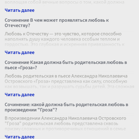
воплощая собой вечные вопросы о том, какой должна
быть истинная забота и поддержка
...
Сочинение В чем может проявляться любовь к
Отечеству?
Любовь к Отечеству — это чувство, которое способно
наполнять душу каждого человека особым теплом и
гордостью. Это глубокая и искренняя привязанность к
родной земле, ее культуре, ис
...
Сочинение Какая должна быть родительская любовь в
пьесе «Гроза»?
Любовь родительская в пьесе Александра Николаевича
Островского «Гроза» представлена как силу, способную
как возвышать, так и разрушать судьбы детей. Эта сложная
и многогранная тема
...
Сочинение: какой должна быть родительская любовь в
произведении "Гроза"?
В произведении Александра Николаевича Островского
"Гроза" родительская любовь представлена сквозь
призму сложных и противоречивых отношений в семье
Кабановых. Одним из центральных
...