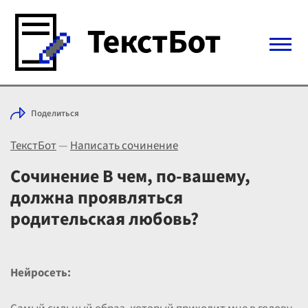
Войти с Telegram
Поделиться
Вход
ТекстБот
—
Написать сочинение
Выбрать режим
Цены
Сочинение В чем, по-вашему,
должна проявляться
родительская любовь?
Нейросеть: