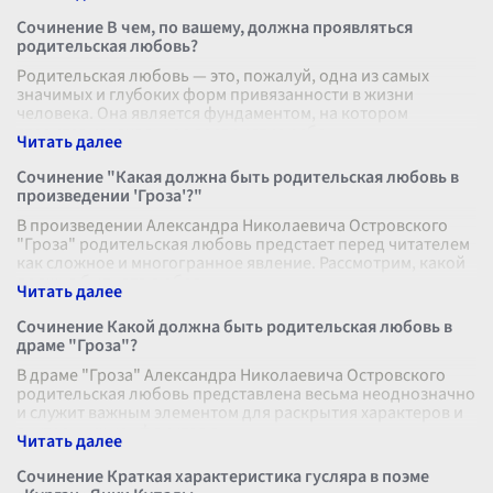
Сочинение В чем, по вашему, должна проявляться
родительская любовь?
Родительская любовь — это, пожалуй, одна из самых
значимых и глубоких форм привязанности в жизни
человека. Она является фундаментом, на котором
строится изначальное восприятие ребе
...
Сочинение "Какая должна быть родительская любовь в
произведении 'Гроза'?"
В произведении Александра Николаевича Островского
"Гроза" родительская любовь предстает перед читателем
как сложное и многогранное явление. Рассмотрим, какой
должна быть эта любовь
...
Сочинение Какой должна быть родительская любовь в
драме "Гроза"?
В драме "Гроза" Александра Николаевича Островского
родительская любовь представлена весьма неоднозначно
и служит важным элементом для раскрытия характеров и
внутренних конфликтов г
...
Сочинение Краткая характеристика гусляра в поэме