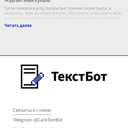
«Курган» Янки Купалы
Гусли лежали в углу, покрытые тонким слоем пыли, и
казалось, звук их навсегда угас. Но стоило лишь взять их в
руки старому слепцу, как комната наполнялась странной
жизнью. Пальцы,
...
Связаться с нами:
Telegram: @CareTextBot