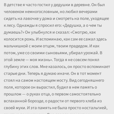
В детстве я часто гостил у дедушки в деревне. Он был
человеком немногословным, но любил вечерами
сидеть на лавочке у дома и смотреть на поле, уходящее
к лесу. Однажды я спросил его: «Дедушка, а о чем ты
думаешь?» Он улыбнулся и сказал: «Смотрю, как
колосится рожь. И вспоминаю, как сам ее сажал здесь
мальчишкой с моим отцом, твоим прадедом. И как
потом, уже со своими сыновьями, убирал урожай. В
этой земле — моя жизнь». Тогда я не совсем понял
глубину этих слов. Мне казалось, он просто вспоминает
старые дни. Теперь я думаю иначе. Он в тот момент
стоял на самом настоящем мосту. Вид сегодняшнего
поля, которое он вырастил, будил в нем память о
прошлом — о руках отца, о первом самостоятельно
вспаханной борозде, о радости от первого хлеба из
своей муки. И эта память не была просто ностальгией,