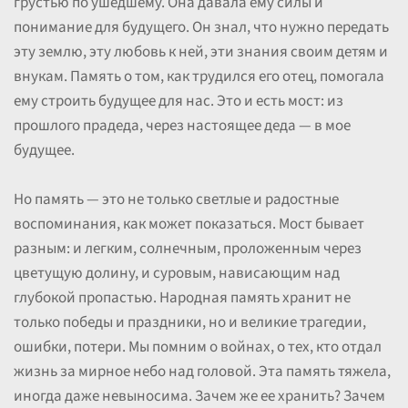
грустью по ушедшему. Она давала ему силы и
понимание для будущего. Он знал, что нужно передать
эту землю, эту любовь к ней, эти знания своим детям и
внукам. Память о том, как трудился его отец, помогала
ему строить будущее для нас. Это и есть мост: из
прошлого прадеда, через настоящее деда — в мое
будущее.
Но память — это не только светлые и радостные
воспоминания, как может показаться. Мост бывает
разным: и легким, солнечным, проложенным через
цветущую долину, и суровым, нависающим над
глубокой пропастью. Народная память хранит не
только победы и праздники, но и великие трагедии,
ошибки, потери. Мы помним о войнах, о тех, кто отдал
жизнь за мирное небо над головой. Эта память тяжела,
иногда даже невыносима. Зачем же ее хранить? Зачем