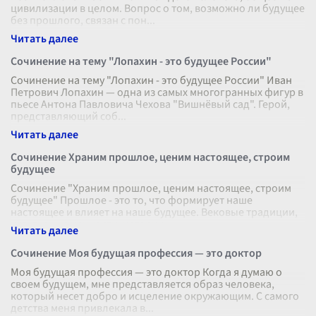
цивилизации в целом. Вопрос о том, возможно ли будущее
без прошлого, связан с пон
...
Сочинение на тему "Лопахин - это будущее России"
Сочинение на тему "Лопахин - это будущее России" Иван
Петрович Лопахин — одна из самых многогранных фигур в
пьесе Антона Павловича Чехова "Вишнёвый сад". Герой,
представляющий соб
...
Сочинение Храним прошлое, ценим настоящее, строим
будущее
Сочинение "Храним прошлое, ценим настоящее, строим
будущее" Прошлое - это то, что формирует наше
настоящее и влияет на наше будущее. Вековые традиции,
культурные ценности, историч
...
Сочинение Моя будущая профессия — это доктор
Моя будущая профессия — это доктор Когда я думаю о
своем будущем, мне представляется образ человека,
который несет добро и исцеление окружающим. С самого
детства меня привлекала в
...