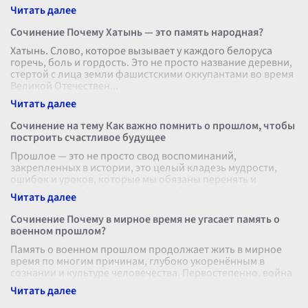
Сочинение Почему Хатынь — это память народная?
Хатынь. Слово, которое вызывает у каждого белоруса
горечь, боль и гордость. Это не просто название деревни,
стертой с лица земли фашистскими оккупантами во время
Великой Отечествен
...
Сочинение на тему Как важно помнить о прошлом, чтобы
построить счастливое будущее
Прошлое — это не просто свод воспоминаний,
закрепленных в истории, это целый кладезь мудрости,
ошибок и уроков, которые мы обязаны перенять и
осмыслить, чтобы создать лучшее будуще
...
Сочинение Почему в мирное время не угасает память о
военном прошлом?
Память о военном прошлом продолжает жить в мирное
время по многим причинам, глубоко укоренённым в
сознании и культуре человечества. Первостепенно, война
— это всегда испытание на п
...