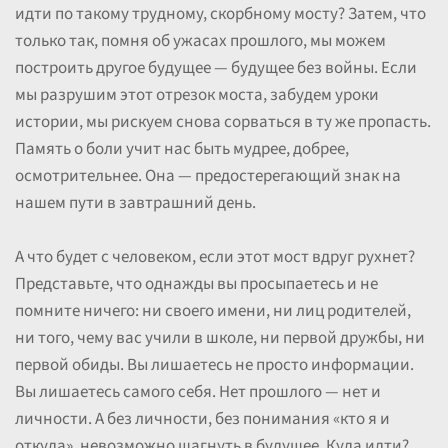
идти по такому трудному, скорбному мосту? Затем, что
только так, помня об ужасах прошлого, мы можем
построить другое будущее — будущее без войны. Если
мы разрушим этот отрезок моста, забудем уроки
истории, мы рискуем снова сорваться в ту же пропасть.
Память о боли учит нас быть мудрее, добрее,
осмотрительнее. Она — предостерегающий знак на
нашем пути в завтрашний день.
А что будет с человеком, если этот мост вдруг рухнет?
Представьте, что однажды вы просыпаетесь и не
помните ничего: ни своего имени, ни лиц родителей,
ни того, чему вас учили в школе, ни первой дружбы, ни
первой обиды. Вы лишаетесь не просто информации.
Вы лишаетесь самого себя. Нет прошлого — нет и
личности. А без личности, без понимания «кто я и
откуда», невозможно шагнуть в будущее. Куда идти?