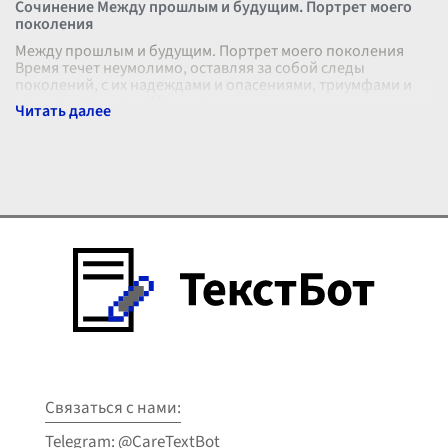
Сочинение Между прошлым и будущим. Портрет моего
поколения
Между прошлым и будущим. Портрет моего поколения
Время течет неумолимо, оставляя за собой следы
поколений, с их надеждами и опасениями, триумфами и
разочарованиями. Моему поколени
...
Связаться с нами:
Telegram: @CareTextBot