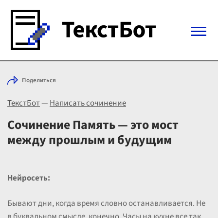
Войти с Telegram
Поделиться
Вход
ТекстБот
—
Написать сочинение
Выбрать режим
Цены
Сочинение Память — это мост
между прошлым и будущим
Нейросеть:
Бывают дни, когда время словно останавливается. Не
в буквальном смысле, конечно. Часы на кухне все так