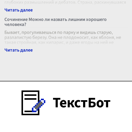
глубоких размышлений и дебатов. Страна, раскинувшаяся
от тихоокеанского побережья
...
Сочинение Можно ли назвать лишним хорошего
человека?
Бывает, прогуливаешься по парку и видишь старую,
разлапистую березу. Она не плодоносит, как яблоня, не
такая стройная, как кипарис, и даже ягоды на ней не
растут. Просто стоит она
...