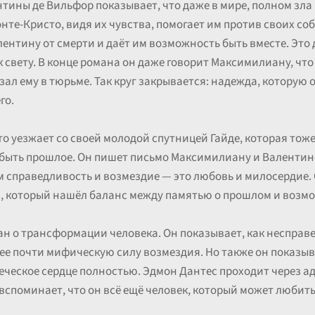
ины де Вильфор показывает, что даже в мире, полном зла 
онте-Кристо, видя их чувства, помогает им против своих с
ентину от смерти и даёт им возможность быть вместе. Это 
свету. В конце романа он даже говорит Максимилиану, что
зал ему в тюрьме. Так круг закрывается: надежда, которую 
го.
о уезжает со своей молодой спутницей Гайде, которая тоже
ыть прошлое. Он пишет письмо Максимилиану и Валентине, 
ем справедливость и возмездие — это любовь и милосердие.
м, который нашёл баланс между памятью о прошлом и возм
ан о трансформации человека. Он показывает, как неспра
ее почти мифическую силу возмездия. Но также он показыв
еческое сердце полностью. Эдмон Дантес проходит через а
 вспоминает, что он всё ещё человек, который может любить