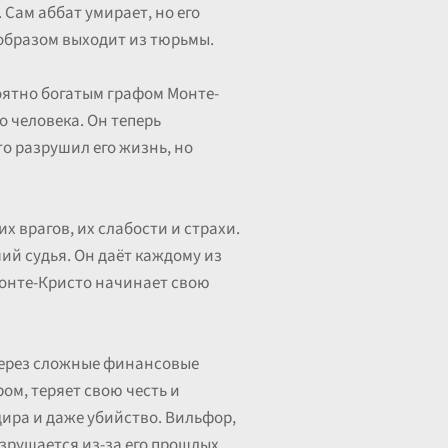
 Сам аббат умирает, но его
 образом выходит из тюрьмы.
оятно богатым графом Монте-
о человека. Он теперь
то разрушил его жизнь, но
х врагов, их слабости и страхи.
ший судья. Он даёт каждому из
 Монте-Кристо начинает свою
 через сложные финансовые
ом, теряет свою честь и
ира и даже убийство. Вильфор,
азрушается из-за его прошлых