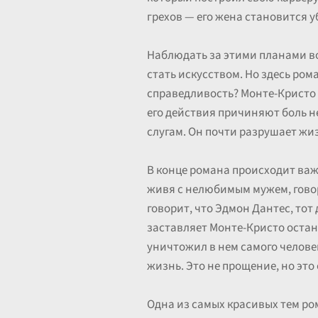
грехов — его жена становится у
Наблюдать за этими планами в
стать искусством. Но здесь ром
справедливость? Монте-Кристо в
его действия причиняют боль 
слугам. Он почти разрушает жи
В конце романа происходит важ
живя с нелюбимым мужем, говори
говорит, что Эдмон Дантес, тот
заставляет Монте-Кристо остано
уничтожил в нем самого человек
жизнь. Это не прощение, но это
Одна из самых красивых тем ро