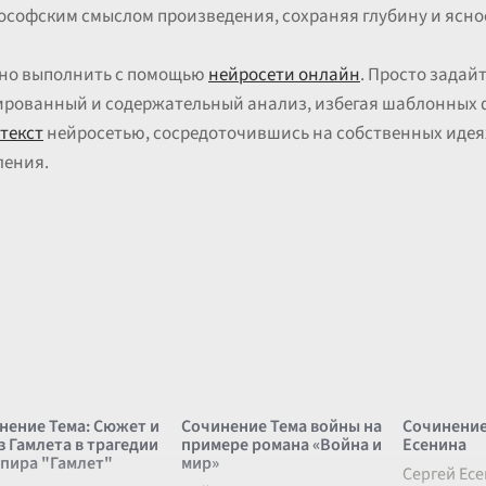
лософским смыслом произведения, сохраняя глубину и ясно
жно выполнить с помощью
нейросети онлайн
. Просто задай
рированный и содержательный анализ, избегая шаблонных 
текст
нейросетью, сосредоточившись на собственных идеях
ления.
нение Тема: Сюжет и
Сочинение Тема войны на
Сочинение
з Гамлета в трагедии
примере романа «Война и
Есенина
пира "Гамлет"
мир»
Сергей Есе