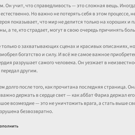
м. Он учит, что справедливость — это сложная вещь. Иногда
о естественно. Но важно не потерять себя в этом процессе,
героя показывает, что мир не делится только на хороших и 
ы, а те, кто страдает, могут в свою очередь причинять боль
не только о захватывающих сценах и красивых описаниях, но
риобрел богатство и силу. И всё же самое важное приобретен
рдия разрушает самого человека. Он уезжает в неизвестнос
 передал другим.
ем долго после того, как прочитана последняя страница. О
важно держать в сердце свет — как аббат Фариа держал ег
ьшое возмездие — это не уничтожить врага, а стать выше св
азрушена безвозвратно.
ополнить