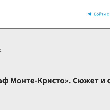
Войти с
е
аф Монте-Кристо». Сюжет и