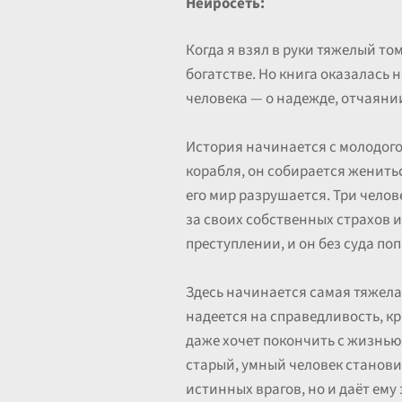
Нейросеть:
Когда я взял в руки тяжелый то
богатстве. Но книга оказалась 
человека — о надежде, отчаянии
История начинается с молодого
корабля, он собирается женить
его мир разрушается. Три чело
за своих собственных страхов 
преступлении, и он без суда по
Здесь начинается самая тяжелая
надеется на справедливость, кр
даже хочет покончить с жизнью.
старый, умный человек становит
истинных врагов, но и даёт ему