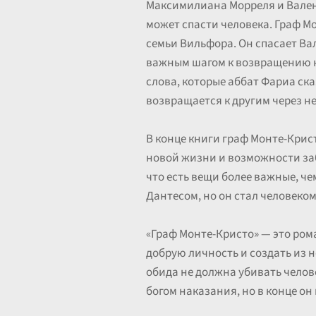
Максимилиана Морреля и Валент
может спасти человека. Граф М
семьи Вильфора. Он спасает Вал
важным шагом к возвращению к 
слова, которые аббат Фариа ска
возвращается к другим через не
В конце книги граф Монте-Крист
новой жизни и возможности заб
что есть вещи более важные, ч
Дантесом, но он стал человеко
«Граф Монте-Кристо» — это ром
добрую личность и создать из н
обида не должна убивать челов
богом наказания, но в конце он