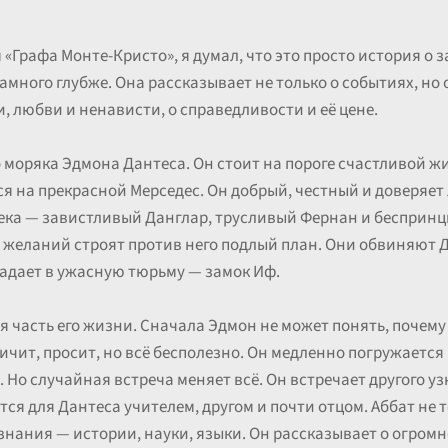
м «Графа Монте-Кристо», я думал, что это просто история 
намного глубже. Она рассказывает не только о событиях, но
, любви и ненависти, о справедливости и её цене.
 моряка Эдмона Дантеса. Он стоит на пороге счастливой ж
ся на прекрасной Мерседес. Он добрый, честный и доверяет
века — завистливый Данглар, трусливый Фернан и бесприн
и желаний строят против него подлый план. Они обвиняют 
падает в ужасную тюрьму — замок Иф.
 часть его жизни. Сначала Эдмон не может понять, почему 
ичит, просит, но всё бесполезно. Он медленно погружается 
 Но случайная встреча меняет всё. Он встречает другого у
ся для Дантеса учителем, другом и почти отцом. Аббат не т
 знания — истории, науки, языки. Он рассказывает о огромн