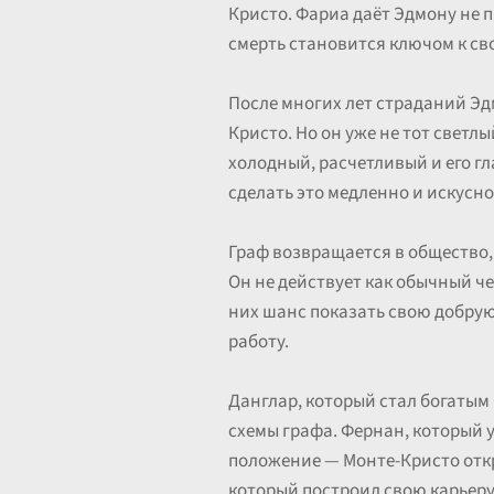
Кристо. Фариа даёт Эдмону не п
смерть становится ключом к св
После многих лет страданий Эд
Кристо. Но он уже не тот светл
холодный, расчетливый и его гл
сделать это медленно и искусно
Граф возвращается в общество, 
Он не действует как обычный че
них шанс показать свою добрую 
работу.
Данглар, который стал богатым
схемы графа. Фернан, который у
положение — Монте-Кристо откр
который построил свою карьеру