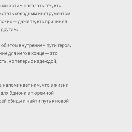
 мы хотим наказать тех, кто
 не стать холодным инструментом
плохих — даже те, кто причинял
 другим.
 об этом внутреннем пути героя.
ие для него в конце — это
ть, но теперь с надеждой,
на напоминает нам, что в жизни
о для Эдмона в тюремной
оей обиды и найти путь к новой