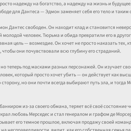
росто надежду на богатство, а надежду на жизнь и будущее.
ободе для Дантеса — Эдмон заменяет себя его тело и таким
мон Дантес свободен. Он находит клад и становится невер
ый молодой человек. Тюрьма и обида превратили его в другог
авная цель — возмездие. Он хочет не просто наказать тех, к
, чтобы они почувствовали всю глубину его страданий.
но теперь под масками разных персонажей. Он изучает свои
ловек, который просто хочет убить — он действует как выс
сторону, но они почти всегда выбирают путь зла, и тогда
 банкиром из-за своего обмана, теряет всё своё состояние
крал любовь Мерседес и стал генералом и графом де Морсер
ывает его темное прошлое, включая продажу своей команд
 на несправедливости, видит, как его собственная семья р