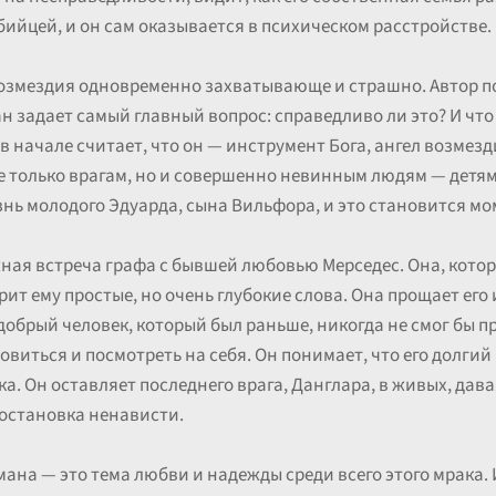
бийцей, и он сам оказывается в психическом расстройстве.
озмездия одновременно захватывающе и страшно. Автор по
ан задает самый главный вопрос: справедливо ли это? И чт
 начале считает, что он — инструмент Бога, ангел возмезд
не только врагам, но и совершенно невинным людям — дет
знь молодого Эдуарда, сына Вильфора, и это становится мо
ная встреча графа с бывшей любовью Мерседес. Она, котора
т ему простые, но очень глубокие слова. Она прощает его 
 добрый человек, который был раньше, никогда не смог бы п
виться и посмотреть на себя. Он понимает, что его долгий
а. Он оставляет последнего врага, Данглара, в живых, дав
 остановка ненависти.
мана — это тема любви и надежды среди всего этого мрака