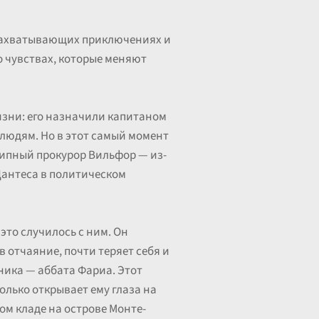
о захватывающих приключениях и
 о чувствах, которые меняют
изни: его назначили капитаном
 людям. Но в этот самый момент
ципный прокурор Вильфор — из-
Дантеса в политическом
это случилось с ним. Он
в отчаяние, почти теряет себя и
зника — аббата Фариа. Этот
олько открывает ему глаза на
ом кладе на острове Монте-