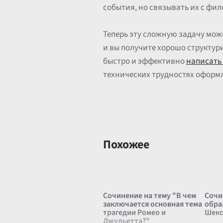
события, но связывать их с фи
Теперь эту сложную задачу мо
и вы получите хорошо структу
быстро и эффективно
написать 
технических трудностях оформ
Похожее
Сочинение на тему "В чем
Сочи
заключается основная тема
обра
трагедии Ромео и
Шекс
Джульетта?"