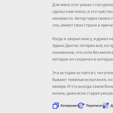
Для меня этот роман стал уроко
сделал нам плохо, и это чувств
ненависти. Автор через своего 
зло, имеют свои страхи и причин
Когда я закрыл книгу, я думал 
Эдмон Дантес потерял всё, но п
понимание, что сила без милосе
которую он сохранил и которую
Эта история остаётся с читател
бывают тяжелые испытания, но 
камере. И что иногда самое бол
жизни, даже если старая уже р
Копировать
Переписать
Д