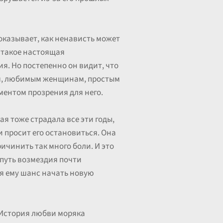
казывает, как ненависть может
о такое настоящая
ия. Но постепенно он видит, что
ям, любимым женщинам, простым
ментом прозрения для него.
я тоже страдала все эти годы,
и просит его остановиться. Она
ричинить так много боли. И это
 путь возмездия почти
ая ему шанс начать новую
. История любви моряка