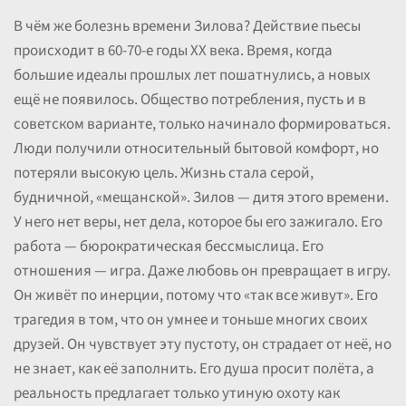
В чём же болезнь времени Зилова? Действие пьесы
происходит в 60-70-е годы XX века. Время, когда
большие идеалы прошлых лет пошатнулись, а новых
ещё не появилось. Общество потребления, пусть и в
советском варианте, только начинало формироваться.
Люди получили относительный бытовой комфорт, но
потеряли высокую цель. Жизнь стала серой,
будничной, «мещанской». Зилов — дитя этого времени.
У него нет веры, нет дела, которое бы его зажигало. Его
работа — бюрократическая бессмыслица. Его
отношения — игра. Даже любовь он превращает в игру.
Он живёт по инерции, потому что «так все живут». Его
трагедия в том, что он умнее и тоньше многих своих
друзей. Он чувствует эту пустоту, он страдает от неё, но
не знает, как её заполнить. Его душа просит полёта, а
реальность предлагает только утиную охоту как