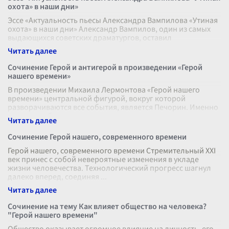
охота» в наши дни»
Эссе «Актуальность пьесы Александра Вампилова «Утиная
охота» в наши дни» Александр Вампилов, один из самых
выдающихся советских драматургов, оставил
значительное наследие в литера
...
Сочинение Герой и антигерой в произведении «Герой
нашего времени»
В произведении Михаила Лермонтова «Герой нашего
времени» центральной фигурой, вокруг которой
разворачиваются все события, является Печорин. Именно
через его образ автор стремится р
...
Сочинение Герой нашего, современного времени
Герой нашего, современного времени Стремительный XXI
век принес с собой невероятные изменения в укладе
жизни человечества. Технологический прогресс шагнул
далеко вперед, соединяя
...
Сочинение на тему Как влияет общество на человека?
"Герой нашего времени"