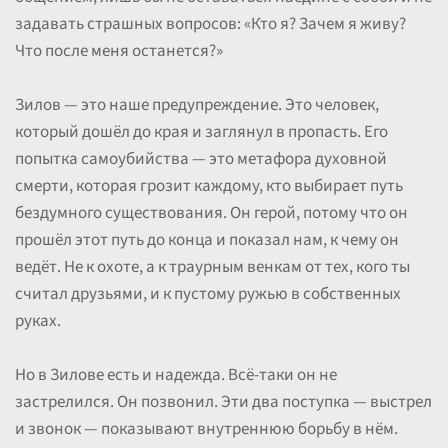
задавать страшных вопросов: «Кто я? Зачем я живу?
Что после меня останется?»
Зилов — это наше предупреждение. Это человек,
который дошёл до края и заглянул в пропасть. Его
попытка самоубийства — это метафора духовной
смерти, которая грозит каждому, кто выбирает путь
бездумного существования. Он герой, потому что он
прошёл этот путь до конца и показал нам, к чему он
ведёт. Не к охоте, а к траурным венкам от тех, кого ты
считал друзьями, и к пустому ружью в собственных
руках.
Но в Зилове есть и надежда. Всё-таки он не
застрелился. Он позвонил. Эти два поступка — выстрел
и звонок — показывают внутреннюю борьбу в нём.