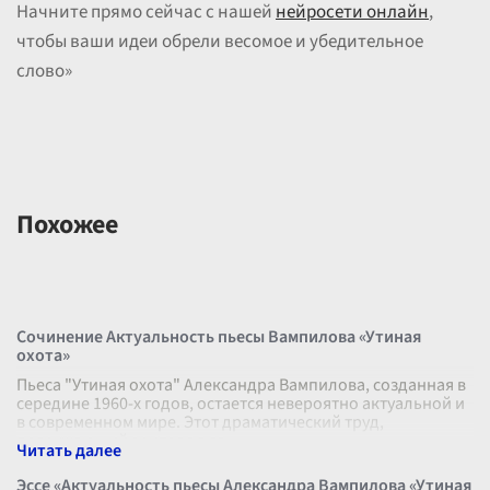
Начните прямо сейчас с нашей
нейросети онлайн
,
чтобы ваши идеи обрели весомое и убедительное
слово»
Похожее
Сочинение Актуальность пьесы Вампилова «Утиная
охота»
Пьеса "Утиная охота" Александра Вампилова, созданная в
середине 1960-х годов, остается невероятно актуальной и
в современном мире. Этот драматический труд,
погружающий зрителя в гл
...
Эссе «Актуальность пьесы Александра Вампилова «Утиная