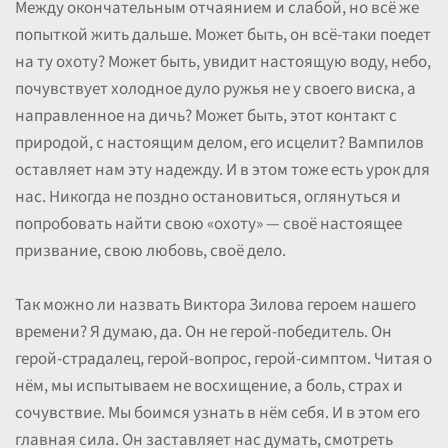
Между окончательным отчаянием и слабой, но всё же
попыткой жить дальше. Может быть, он всё-таки поедет
на ту охоту? Может быть, увидит настоящую воду, небо,
почувствует холодное дуло ружья не у своего виска, а
направленное на дичь? Может быть, этот контакт с
природой, с настоящим делом, его исцелит? Вампилов
оставляет нам эту надежду. И в этом тоже есть урок для
нас. Никогда не поздно остановиться, оглянуться и
попробовать найти свою «охоту» — своё настоящее
призвание, свою любовь, своё дело.
Так можно ли назвать Виктора Зилова героем нашего
времени? Я думаю, да. Он не герой-победитель. Он
герой-страдалец, герой-вопрос, герой-симптом. Читая о
нём, мы испытываем не восхищение, а боль, страх и
сочувствие. Мы боимся узнать в нём себя. И в этом его
главная сила. Он заставляет нас думать, смотреть