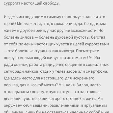
суррогат настоящей свободы.
И здесь мы подходим к самому главному: а наш ли это
герой? Мне кажется, что, к сожалению, да. Сегодня мы
живём в другое время, у нас другие возможности. Но
болезнь Зилова — болезнь духовной пустоты, бегства
от себя, замены настоящих чувств и целей суррогатами
— эта болезнь актуальна как никогда. Посмотрите
вокруг: сколько людей живут «на автомате»? Учёба
ради оценок, работа ради денег, общение в социальных
сетях ради лайков, отдых у телевизора или смартфона.
Где здесь место для настоящего, для искреннего
порыва, для высокой мечты? Мы, как и Зилов, часто
откладываем свою «утиную охоту» — то настоящее
дело или чувство, ради которого стоило бы жить. Мы
окружаем себя вещами, развлечениями, виртуальным
общением, лишь бы не оставаться наедине с собой и не