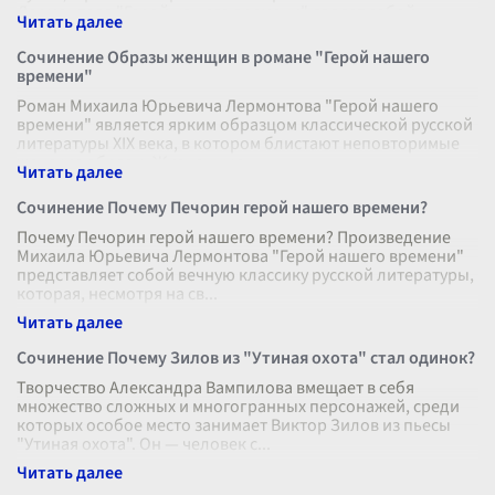
Лермонтова "Герой нашего времени" являет собой
выдающуюся иллюстрацию слож
...
Сочинение Образы женщин в романе "Герой нашего
времени"
Роман Михаила Юрьевича Лермонтова "Герой нашего
времени" является ярким образцом классической русской
литературы XIX века, в котором блистают неповторимые
женские образы. Жизненные
...
Сочинение Почему Печорин герой нашего времени?
Почему Печорин герой нашего времени? Произведение
Михаила Юрьевича Лермонтова "Герой нашего времени"
представляет собой вечную классику русской литературы,
которая, несмотря на св
...
Сочинение Почему Зилов из "Утиная охота" стал одинок?
Творчество Александра Вампилова вмещает в себя
множество сложных и многогранных персонажей, среди
которых особое место занимает Виктор Зилов из пьесы
"Утиная охота". Он — человек с
...