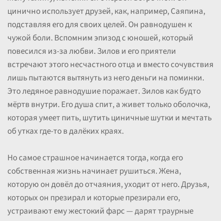
цинично использует друзей, как, например, Саяпина,
подставляя его для своих целей. Он равнодушен к
чужой боли. Вспомним эпизод с юношей, который
повесился из-за любви. Зилов и его приятели
встречают этого несчастного отца и вместо сочувствия
лишь пытаются вытянуть из него деньги на поминки.
Это ледяное равнодушие поражает. Зилов как будто
мёртв внутри. Его душа спит, а живет только оболочка,
которая умеет пить, шутить циничные шутки и мечтать
об утках где-то в далёких краях.
Но самое страшное начинается тогда, когда его
собственная жизнь начинает рушиться. Жена,
которую он довёл до отчаяния, уходит от него. Друзья,
которых он презирал и которые презирали его,
устраивают ему жестокий фарс — дарят траурные