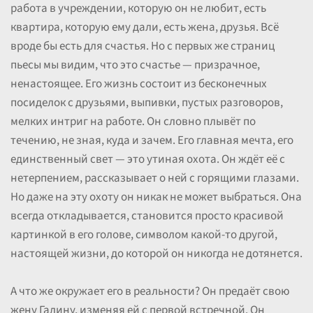
работа в учреждении, которую он не любит, есть
квартира, которую ему дали, есть жена, друзья. Всё
вроде бы есть для счастья. Но с первых же страниц
пьесы мы видим, что это счастье — призрачное,
ненастоящее. Его жизнь состоит из бесконечных
посиделок с друзьями, выпивки, пустых разговоров,
мелких интриг на работе. Он словно плывёт по
течению, не зная, куда и зачем. Его главная мечта, его
единственный свет — это утиная охота. Он ждёт её с
нетерпением, рассказывает о ней с горящими глазами.
Но даже на эту охоту он никак не может выбраться. Она
всегда откладывается, становится просто красивой
картинкой в его голове, символом какой-то другой,
настоящей жизни, до которой он никогда не дотянется.
А что же окружает его в реальности? Он предаёт свою
жену Галину, изменяя ей с первой встречной. Он