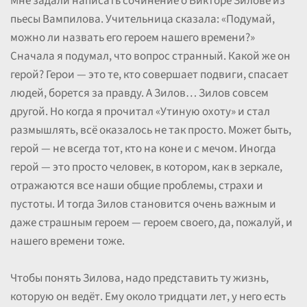
Мне задали написать сочинение о Викторе Зилове из
пьесы Вампилова. Учительница сказала: «Подумай,
можно ли назвать его героем нашего времени?»
Сначала я подумал, что вопрос странный. Какой же он
герой? Герои — это те, кто совершает подвиги, спасает
людей, борется за правду. А Зилов… Зилов совсем
другой. Но когда я прочитал «Утиную охоту» и стал
размышлять, всё оказалось не так просто. Может быть,
герой — не всегда тот, кто на коне и с мечом. Иногда
герой — это просто человек, в котором, как в зеркале,
отражаются все наши общие проблемы, страхи и
пустоты. И тогда Зилов становится очень важным и
даже страшным героем — героем своего, да, пожалуй, и
нашего времени тоже.
Чтобы понять Зилова, надо представить ту жизнь,
которую он ведёт. Ему около тридцати лет, у него есть