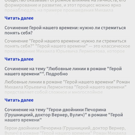
Общество оказывает огромное влияние на личность, его
формирование и развитие, и этот процесс можно ярко
пронаблюдать на примере произведения Михаила
Юрьевича Лермонтова "Герой наше
...
Сочинение Герой нашего времени: нужно ли стремиться
понять себя?
Сочинение "Герой нашего времени: нужно ли стремиться
понять себя?" "Герой нашего времени" — это классическое
произведение Михаила Юрьевича Лермонтова, которое
погружает читателей
...
Сочинение на тему "Любовные линии в романе "Герой
нашего времени"". Подробно
Любовные линии в романе "Герой нашего времени" Роман
Михаила Юрьевича Лермонтова "Герой нашего времени"
представляет собой сложное и многослойное
произведение, в котором переплета
...
Сочинение на тему "Герои-двойники Печорина
(Грушницкий, доктор Вернер, Вулич)" в романе "Герой
нашего времени"
Герои-двойники Печорина (Грушницкий, доктор Вернер,
Вулич) в романе "Герой нашего времени" Роман Михаила