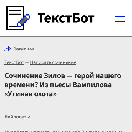
Войти с Telegram
Поделиться
Вход
ТекстБот
—
Написать сочинение
Выбрать режим
Цены
Сочинение Зилов — герой нашего
времени? Из пьесы Вампилова
«Утиная охота»
Нейросеть: