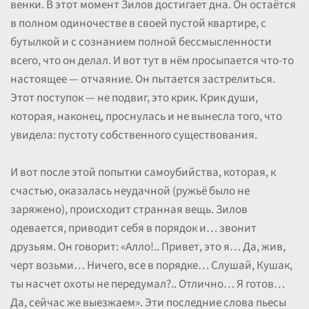
венки. В этот момент Зилов достигает дна. Он остаётся
в полном одиночестве в своей пустой квартире, с
бутылкой и с сознанием полной бессмысленности
всего, что он делал. И вот тут в нём просыпается что-то
настоящее — отчаяние. Он пытается застрелиться.
Этот поступок — не подвиг, это крик. Крик души,
которая, наконец, проснулась и не вынесла того, что
увидела: пустоту собственного существования.
И вот после этой попытки самоубийства, которая, к
счастью, оказалась неудачной (ружьё было не
заряжено), происходит странная вещь. Зилов
одевается, приводит себя в порядок и… звонит
друзьям. Он говорит: «Алло!.. Привет, это я… Да, жив,
черт возьми… Ничего, все в порядке… Слушай, Кушак,
ты насчет охоты не передумал?.. Отлично… Я готов…
Да, сейчас же выезжаем». Эти последние слова пьесы