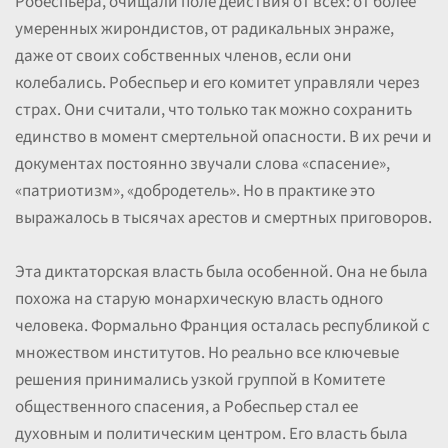
Робеспьера, очищали поле действия от всех: от более
умеренных жирондистов, от радикальных энраже,
даже от своих собственных членов, если они
колебались. Робеспьер и его комитет управляли через
страх. Они считали, что только так можно сохранить
единство в момент смертельной опасности. В их речи и
документах постоянно звучали слова «спасение»,
«патриотизм», «добродетель». Но в практике это
выражалось в тысячах арестов и смертных приговоров.
Эта диктаторская власть была особенной. Она не была
похожа на старую монархическую власть одного
человека. Формально Франция осталась республикой с
множеством институтов. Но реально все ключевые
решения принимались узкой группой в Комитете
общественного спасения, а Робеспьер стал ее
духовным и политическим центром. Его власть была