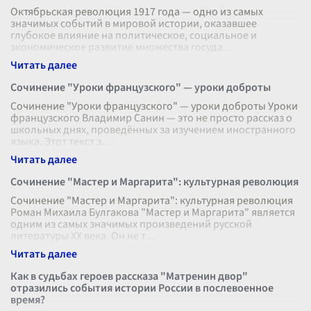
Октябрьская революция 1917 года — одно из самых
значимых событий в мировой истории, оказавшее
глубокое влияние на политическое, социальное и
экономическое развитие множества госуда
...
Сочинение "Уроки французского" — уроки доброты
Сочинение "Уроки французского" — уроки доброты Уроки
французского Владимир Санин — это не просто рассказ о
школьных днях, проведённых за изучением иностранного
языка. Этот текст з
...
Сочинение "Мастер и Маргарита": культурная революция
Сочинение "Мастер и Маргарита": культурная революция
Роман Михаила Булгакова "Мастер и Маргарита" является
одним из самых значимых произведений русской
литературы ХХ века. Он не т
...
Как в судьбах героев рассказа "Матренин двор"
отразились события истории России в послевоенное
время?