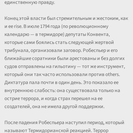
единственную правду.
Конец этой власти был стремительным и жестоким, как
и ее rise. В июле 1794 года (по революционному
календарю — в термидоре) депутаты Конвента,
которые сами боялись стать следующей жертвой
трибунала, организовали заговор. Робеспьер и его
ближайшие соратники были арестованы и без долгих
судов отправлены на гильотину — тот же инструмент,
который они так часто использовали против others.
Диктатура пала почти в один день. Это показало ее
внутреннюю слабость: она существовала только на
острие террора, и когда страх перешел на ее
создателей, она не имела другой поддержки.
После падения Робеспьера наступил период, который
называют Термидорианской реакцией. Террор