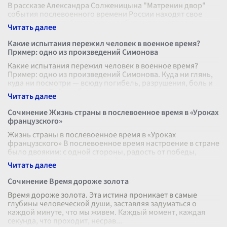
В рассказе Александра Солженицына "Матренин двор"
события послевоенного времени России находят свое
отражение в судьбах героев, наиболее ярко воплощенных
в образе Матрены Васильевн
...
Какие испытания пережил человек в военное время?
Пример: одно из произведений Симонова
Какие испытания пережил человек в военное время?
Пример: одно из произведений Симонова. Куда ни глянь,
куда ни посмотри — всюду погибель, разрушения, боль и
страдания. Война обнаж
...
Сочинение Жизнь страны в послевоенное время в «Уроках
французского»
Жизнь страны в послевоенное время в «Уроках
французского» В послевоенное время настроение в стране
было двояким: с одной стороны, радость от победы,
возрождение надежд; с другой с
...
Сочинение Время дороже золота
Время дороже золота. Эта истина проникает в самые
глубины человеческой души, заставляя задуматься о
каждой минуте, что мы живем. Каждый момент, каждая
секунда, что проходит, несрав
...