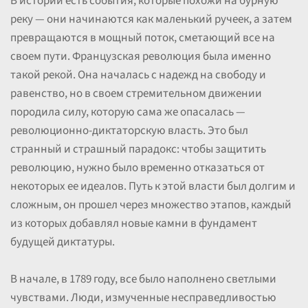
В истории есть события, которые похожи на бурную
реку — они начинаются как маленький ручеек, а затем
превращаются в мощный поток, сметающий все на
своем пути. Французская революция была именно
такой рекой. Она началась с надежд на свободу и
равенство, но в своем стремительном движении
породила силу, которую сама же опасалась —
революционно-диктаторскую власть. Это был
странный и страшный парадокс: чтобы защитить
революцию, нужно было временно отказаться от
некоторых ее идеалов. Путь к этой власти был долгим и
сложным, он прошел через множество этапов, каждый
из которых добавлял новые камни в фундамент
будущей диктатуры.
В начале, в 1789 году, все было наполнено светлыми
чувствами. Люди, измученные несправедливостью