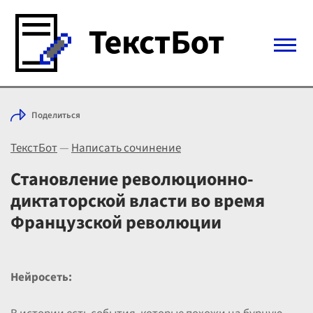
Войти с Telegram
Поделиться
Вход
ТекстБот
—
Написать сочинение
Выбрать режим
Цены
Становление революционно-
диктаторской власти во время
Французской революции
Нейросеть: