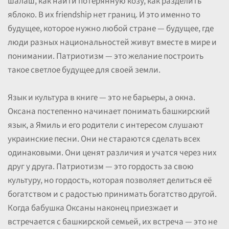
шалаш, как найти потерянную козу, как разделить
яблоко. В их friendship нет границ. И это именно то
будущее, которое нужно любой стране — будущее, где
люди разных национальностей живут вместе в мире и
понимании. Патриотизм — это желание построить
такое светлое будущее для своей земли.
Язык и культура в книге — это не барьеры, а окна.
Оксана постепенно начинает понимать башкирский
язык, а Ямиль и его родители с интересом слушают
украинские песни. Они не стараются сделать всех
одинаковыми. Они ценят различия и учатся через них
друг у друга. Патриотизм — это гордость за свою
культуру, но гордость, которая позволяет делиться её
богатством и с радостью принимать богатство другой.
Когда бабушка Оксаны наконец приезжает и
встречается с башкирской семьей, их встреча — это не