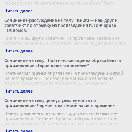
героя романа Михаила Юрьевича Лермонтова "Герой
нашего времени", пронизан противоречиями, которые
стали символом его внутреннего
...
Сочинение-рассуждение на тему "Книга — наш друг и
советчик" по отрывку из произведения И. Гончарова
"Обломов."
Книга — наш друг и советчик. На протяжении веков она
остаётся неизменным спутником человека, дающим силу и
мудрость, утешение и знания. Обратимся к отрывку из
произведения Ивана Го
...
Сочинение на тему "Поэтическая оценка образа Бэлы в
произведении «Герой нашего времени»"
Поэтическая оценка образа Бэлы в произведении «Герой
нашего времени» Произведение Михаила Юрьевича
Лермонтова «Герой нашего времени», неизменно
привлекающее внимание читателей и к
...
Сочинение на тему целеустремленность по
произведению Лермонтова «Герой нашего времени»
Целеустремленность является одной из ключевых тем
произведения Михаила Юрьевича Лермонтова «Герой
нашего времени». В романе автор тщательно исследует
характеры своих героев, раскры
...