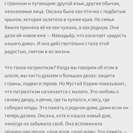
странным и пугающим: другой язык, другие обычаи,
незнакомые лица. Оксана была как птичка с подбитым
крылом, которая залетела в чужие края. Но семья
Ямиля приняла её не как чужака, а как родную. Они
дали ей новое имя — Мамадья́р, что означает «радость
нашего дома». И она действительно стала этой
радостью, светом в их жизни.
Что такое патриотизм? Когда мы говорим об этом в
школе, мы часто думаем о больших делах: защита
страны, подвиги героев. Но Мустай Карим показывает,
что патриотизм начинается с малого. Это любовь к
своему двору, к речке, где ты купался, к лесу, где
собирал ягоды. Это память о родном доме, даже если он
теперь далеко. Оксана, хотя и нашла новый дом,
никогда не забывала свой. Она вспоминала
украинские песни, свои поля, свою маму. Эта память —