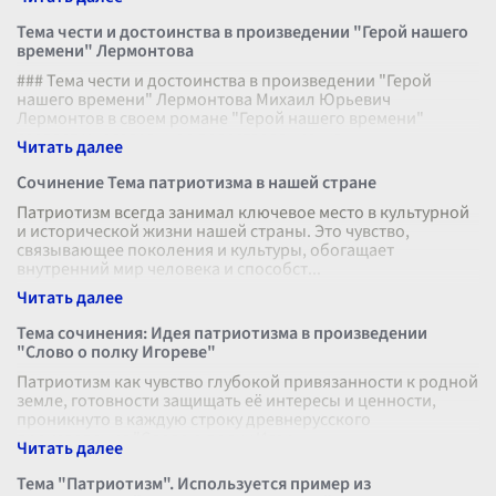
Тема чести и достоинства в произведении "Герой нашего
времени" Лермонтова
### Тема чести и достоинства в произведении "Герой
нашего времени" Лермонтова Михаил Юрьевич
Лермонтов в своем романе "Герой нашего времени"
создает многогранное повествование, на
...
Сочинение Тема патриотизма в нашей стране
Патриотизм всегда занимал ключевое место в культурной
и исторической жизни нашей страны. Это чувство,
связывающее поколения и культуры, обогащает
внутренний мир человека и способст
...
Тема сочинения: Идея патриотизма в произведении
"Слово о полку Игореве"
Патриотизм как чувство глубокой привязанности к родной
земле, готовности защищать её интересы и ценности,
проникнуто в каждую строку древнерусского
произведения "Слово о полку Игор
...
Тема "Патриотизм". Используется пример из