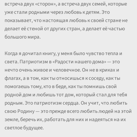
встреча двух «сторон», а встреча двух семей, которые
уже стали родными через любовь к детям. Это
показывает, что настоящая любовь к своей стране не
делает её стеной от других стран, а делает её частью
большого мира.
Когда я дочитал книгу, у меня было чувство тепла и
света. Патриотизм в «Радости нашего дома» — это
нечто очень живое и человечное. Он не в криках и
флагах, а в том, как ты относишься к соседу, как ты
помогаешь тому, кто в беде, как ты помнишь свой
родной дом и любишь тот дом, который стал для тебя
родным. Это патриотизм сердца. Он учит, что любить
свою Родину — это прежде всего любить людей на этой
земле, беречь их, работать для них и надеяться на их
светлое будущее.