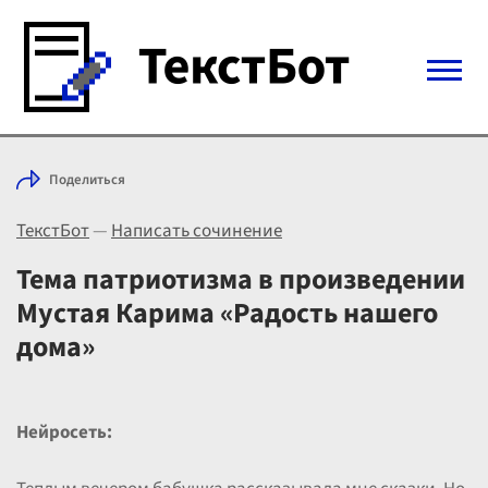
Войти с Telegram
Поделиться
Вход
ТекстБот
—
Написать сочинение
Выбрать режим
Цены
Тема патриотизма в произведении
Мустая Карима «Радость нашего
дома»
Нейросеть: