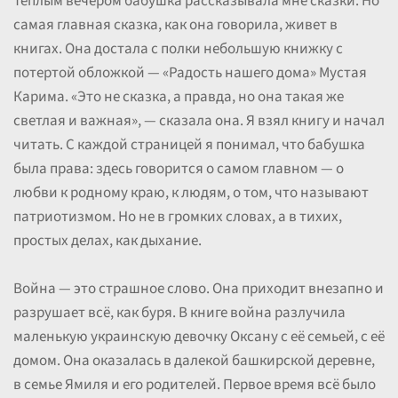
Теплым вечером бабушка рассказывала мне сказки. Но
самая главная сказка, как она говорила, живет в
книгах. Она достала с полки небольшую книжку с
потертой обложкой — «Радость нашего дома» Мустая
Карима. «Это не сказка, а правда, но она такая же
светлая и важная», — сказала она. Я взял книгу и начал
читать. С каждой страницей я понимал, что бабушка
была права: здесь говорится о самом главном — о
любви к родному краю, к людям, о том, что называют
патриотизмом. Но не в громких словах, а в тихих,
простых делах, как дыхание.
Война — это страшное слово. Она приходит внезапно и
разрушает всё, как буря. В книге война разлучила
маленькую украинскую девочку Оксану с её семьей, с её
домом. Она оказалась в далекой башкирской деревне,
в семье Ямиля и его родителей. Первое время всё было