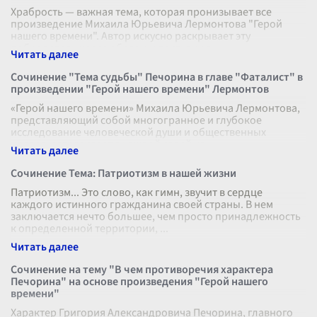
Храбрость — важная тема, которая пронизывает все
произведение Михаила Юрьевича Лермонтова "Герой
нашего времени". Автор искусно раскрывает эту
добродетель через образы и поступки г
...
Сочинение "Тема судьбы" Печорина в главе "Фаталист" в
произведении "Герой нашего времени" Лермонтов
«Герой нашего времени» Михаила Юрьевича Лермонтова,
представляющий собой многогранное и глубокое
исследование человеческой души и общественных
нравов, затрагивает в каждой своей ча
...
Сочинение Тема: Патриотизм в нашей жизни
Патриотизм... Это слово, как гимн, звучит в сердце
каждого истинного гражданина своей страны. В нем
заключается нечто большее, чем просто принадлежность
к определенной территории,
...
Сочинение на тему "В чем противоречия характера
Печорина" на основе произведения "Герой нашего
времени"
Характер Григория Александровича Печорина, главного