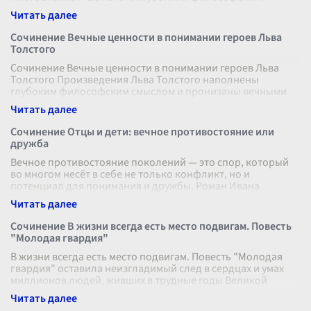
размышлениями и безграничной фантазией
...
Сочинение Вечные ценности в понимании героев Льва
Толстого
Сочинение Вечные ценности в понимании героев Льва
Толстого Произведения Льва Толстого наполнены
глубоким философским смыслом и пронизаны вечными
ценностями, которые остаются актуа
...
Сочинение Отцы и дети: вечное противостояние или
дружба
Вечное противостояние поколений — это спор, который
во многом несёт в себе не только конфликт, но и
потенциал для понимания и дружбы. Роман Ивана
Тургенева "Отцы и дети" открыл нов
...
Сочинение В жизни всегда есть место подвигам. Повесть
"Молодая гвардия"
В жизни всегда есть место подвигам. Повесть "Молодая
гвардия" оставила неизгладимый след в сердцах и умах
миллионов людей, живших в трудные годы Великой
Отечественной войны. Эта по
...