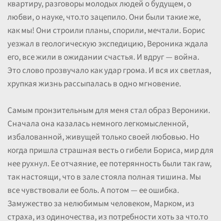
квартиру, разговоры молодых людей о будущем, о
любви, о науке, что.то зацепило. Они были такие же,
как мы! Они строили планы, спорили, мечтали. Борис
уезжал в геологическую экспедицию, Вероника ждала
его, все жили в ожидании счастья. И вдруг — война.
Это слово прозвучало как удар грома. И вся их светлая,
хрупкая жизнь рассыпалась в одно мгновение.
Самым пронзительным для меня стал образ Вероники.
Сначала она казалась немного легкомысленной,
избалованной, живущей только своей любовью. Но
когда пришла страшная весть о гибели Бориса, мир для
нее рухнул. Ее отчаяние, ее потерянность были так raw,
так настоящи, что в зале стояла полная тишина. Мы
все чувствовали ее боль. А потом — ее ошибка.
Замужество за нелюбимым человеком, Марком, из
страха, из одиночества, из потребности хоть за что.то