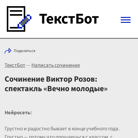
Войти с Telegram
Поделиться
Вход
ТекстБот
—
Написать сочинение
Выбрать режим
Цены
Сочинение Виктор Розов:
спектакль «Вечно молодые»
Нейросеть:
Грустно и радостно бывает в конце учебного года.
Грустно — потому что прощаешься с классом, с