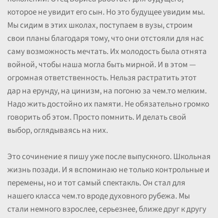
которое не увидит его сын. Но это будущее увидим мы.
Мы сидим в этих школах, поступаем в вузы, строим
свои планы благодаря тому, что они отстояли для нас
саму возможность мечтать. Их молодость была отнята
войной, чтобы наша могла быть мирной. И в этом —
огромная ответственность. Нельзя растратить этот
дар на ерунду, на цинизм, на погоню за чем.то мелким.
Надо жить достойно их памяти. Не обязательно громко
говорить об этом. Просто помнить. И делать свой
выбор, оглядываясь на них.
Это сочинение я пишу уже после выпускного. Школьная
жизнь позади. И я вспоминаю не только контрольные и
перемены, но и тот самый спектакль. Он стал для
нашего класса чем.то вроде духовного рубежа. Мы
стали немного взрослее, серьезнее, ближе друг к другу