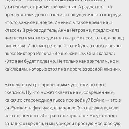
учителями, с привычной жизнью. А радостно — от
предчувствия долгого лета, от ощущения, что впереди
что.то важное и новое. Именно в такое время наш
классный руководитель, Анна Петровна, предложила
нам всем вместе сходить в театр. Не просто так, а перед
выпуском. И посмотреть не что.нибудь, а спектакль по
пьесе Виктора Розова «Вечно живые». Она сказала:
«Это вам будет полезно. Не только как зрителям, но и
как людям, которые стоят на пороге взрослой жизни».
Мы шли в театр с привычным чувством легкого
скепсиса. Ну что может сказать нам, современным,
какая.то старомодная пьеса про войну? Война — это в
учебниках, в фильмах, в парадах. Это далекое и, если
честно, немного абстрактное прошлое. Но уже когда
занавес открылся, и мы увидели простую московскую