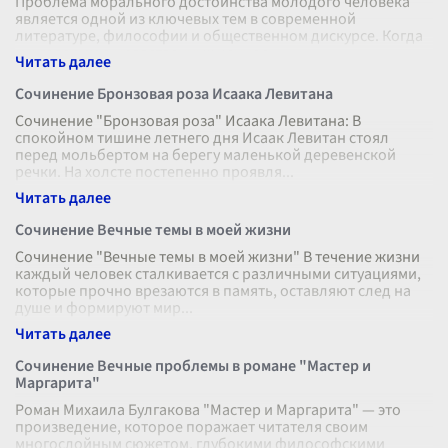
Проблема морального достоинства молодого человека
является одной из ключевых тем в современной
литературе, философии и общественном дискурсе. Когда
мы говорим о нравственных ценнос
...
Сочинение Бронзовая роза Исаака Левитана
Сочинение "Бронзовая роза" Исаака Левитана: В
спокойном тишине летнего дня Исаак Левитан стоял
перед мольбертом на берегу маленькой деревенской
речки. На холсте постепенно проявля
...
Сочинение Вечные темы в моей жизни
Сочинение "Вечные темы в моей жизни" В течение жизни
каждый человек сталкивается с различными ситуациями,
которые прочно врезаются в память, оставляют след на
душе и формируют мир
...
Сочинение Вечные проблемы в романе "Мастер и
Маргарита"
Роман Михаила Булгакова "Мастер и Маргарита" — это
произведение, которое поражает читателя своим
многослойным сюжетом, глубокими философскими