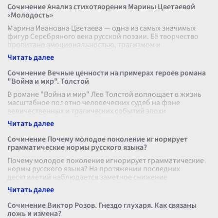
Сочинение Анализ стихотворения Марины Цветаевой
«Молодость»
Марина Ивановна Цветаева — одна из самых значимых
фигур Серебряного века русской поэзии. Её творчество
пропитано эмоциональностью, трагизмом и
неповторимой лиричностью. Стихотворен
...
Сочинение Вечные ценности на примерах героев романа
"Война и мир". Толстой
В романе "Война и мир" Лев Толстой воплощает в жизнь
масштабное полотно человеческих судеб на фоне
величественных и трагических событий эпохи
наполеоновских войн. Каждого из героев
...
Сочинение Почему молодое поколение игнорирует
грамматические нормы русского языка?
Почему молодое поколение игнорирует грамматические
нормы русского языка? На протяжении последних
десятилетий наблюдается заметное снижение
грамотности среди молодежи. Почему совре
...
Сочинение Виктор Розов. Гнездо глухаря. Как связаны
ложь и измена?