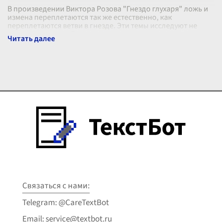
В произведении Виктора Розова "Гнездо глухаря" ложь и
измена переплетаются так же естественно, как
переплетаются ветви в гнезде. Эти темы исследуют не
только внутренний мир героев,
...
Связаться с нами:
Telegram: @CareTextBot
Email: service@textbot.ru