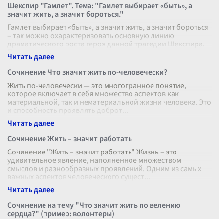
Шекспир "Гамлет". Тема: "Гамлет выбирает «быть», а
значит жить, а значит бороться."
Гамлет выбирает «быть», а значит жить, а значит бороться
– так можно охарактеризовать основную линию
драматического роста героя данной трагедии Шекспира.
Перед ним стоит не просто
...
Сочинение Что значит жить по-человечески?
Жить по-человечески — это многогранное понятие,
которое включает в себя множество аспектов как
материальной, так и нематериальной жизни человека. Это
и способность проявлять доброт
...
Сочинение Жить – значит работать
Сочинение "Жить – значит работать" Жизнь – это
удивительное явление, наполненное множеством
смыслов и разнообразных проявлений. Одним из самых
важных аспектов человеческого сущест
...
Сочинение на тему "Что значит жить по велению
сердца?" (пример: волонтеры)