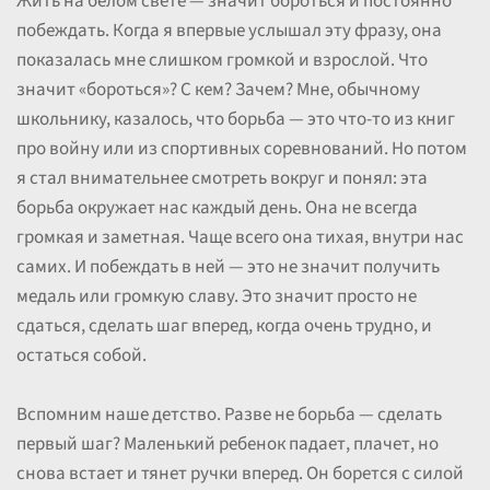
Жить на белом свете — значит бороться и постоянно
побеждать. Когда я впервые услышал эту фразу, она
показалась мне слишком громкой и взрослой. Что
значит «бороться»? С кем? Зачем? Мне, обычному
школьнику, казалось, что борьба — это что-то из книг
про войну или из спортивных соревнований. Но потом
я стал внимательнее смотреть вокруг и понял: эта
борьба окружает нас каждый день. Она не всегда
громкая и заметная. Чаще всего она тихая, внутри нас
самих. И побеждать в ней — это не значит получить
медаль или громкую славу. Это значит просто не
сдаться, сделать шаг вперед, когда очень трудно, и
остаться собой.
Вспомним наше детство. Разве не борьба — сделать
первый шаг? Маленький ребенок падает, плачет, но
снова встает и тянет ручки вперед. Он борется с силой