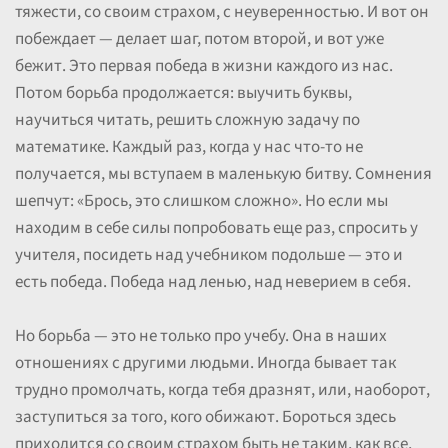
тяжести, со своим страхом, с неуверенностью. И вот он
побеждает — делает шаг, потом второй, и вот уже
бежит. Это первая победа в жизни каждого из нас.
Потом борьба продолжается: выучить буквы,
научиться читать, решить сложную задачу по
математике. Каждый раз, когда у нас что-то не
получается, мы вступаем в маленькую битву. Сомнения
шепчут: «Брось, это слишком сложно». Но если мы
находим в себе силы попробовать еще раз, спросить у
учителя, посидеть над учебником подольше — это и
есть победа. Победа над ленью, над неверием в себя.
Но борьба — это не только про учебу. Она в наших
отношениях с другими людьми. Иногда бывает так
трудно промолчать, когда тебя дразнят, или, наоборот,
заступиться за того, кого обижают. Бороться здесь
приходится со своим страхом быть не таким, как все,