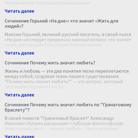
человечества, порождая размышления
...
Сочинение Горький «На дне»: что значит «Жить для
людей»?
Максим Горький, великий русский писатель, в своей пьесе
«На дне» исследует предельно важный вопрос: что значит
«жить для людей»? Он рисует картину жизни
обездоленных, отброшенных н
...
Сочинение Почему жить значит любить?
Жизнь и любовь — эти два понятия тесно переплетаются
между собой, создавая ткань нашего существования.
"Почему жить значит любить?" — это вопрос, который
заставляет задуматься о су
...
Сочинение Почему жить значит любить по "Гранатовому
браслету"?
В своей повести "Гранатовый браслет" Александр
Иванович Куприн раскрывает глубокую философскую
тему: почему жить — значит любить. Через историю
неразделенной любви Телегина к Вере
...