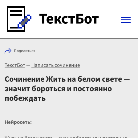
Войти с Telegram
Поделиться
Вход
ТекстБот
—
Написать сочинение
Выбрать режим
Цены
Сочинение Жить на белом свете —
значит бороться и постоянно
побеждать
Нейросеть: