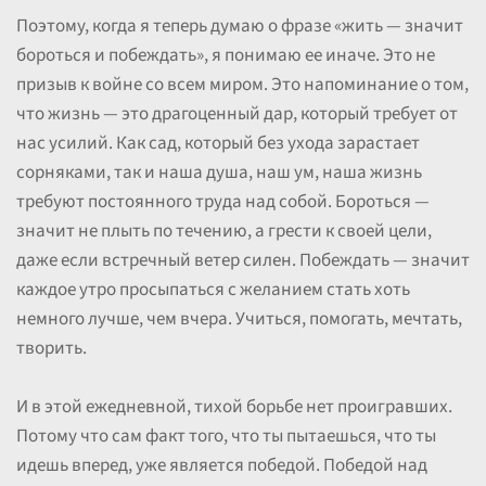
Поэтому, когда я теперь думаю о фразе «жить — значит
бороться и побеждать», я понимаю ее иначе. Это не
призыв к войне со всем миром. Это напоминание о том,
что жизнь — это драгоценный дар, который требует от
нас усилий. Как сад, который без ухода зарастает
сорняками, так и наша душа, наш ум, наша жизнь
требуют постоянного труда над собой. Бороться —
значит не плыть по течению, а грести к своей цели,
даже если встречный ветер силен. Побеждать — значит
каждое утро просыпаться с желанием стать хоть
немного лучше, чем вчера. Учиться, помогать, мечтать,
творить.
И в этой ежедневной, тихой борьбе нет проигравших.
Потому что сам факт того, что ты пытаешься, что ты
идешь вперед, уже является победой. Победой над