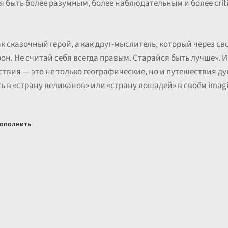
я быть более разумным, более наблюдательным и более critic
ак сказочный герой, а как друг-мыслитель, который через с
он. Не считай себя всегда правым. Старайся быть лучше». 
вия — это не только географические, но и путешествия душ
ь в «страну великанов» или «страну лошадей» в своём imagin
ополнить