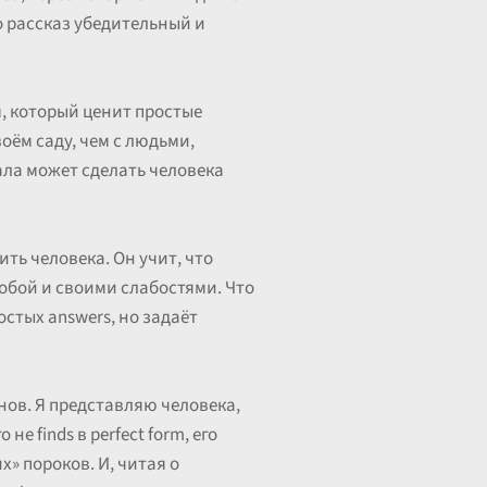
го рассказ убедительный и
м, который ценит простые
оём саду, чем с людьми,
еала может сделать человека
ить человека. Он учит, что
собой и своими слабостями. Что
ростых answers, но задаёт
нов. Я представляю человека,
е finds в perfect form, его
» пороков. И, читая о