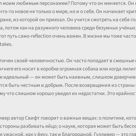
л моим любимым персонажем? Потому что он меняется. Он 
то-то новое не только о мире, но и о себе. Он начинает кр
ане, из которой он приехал. Он учится смотреть на себя гл
, потом как на разумного человека среди безумных учёных, и
т путь само-reflection очень важен. В жизни мы тоже част
takes.
атичен своей человечностью. Он часто попадает в смешные 
нгнеге его носит в коробке огромная собака или когда лили
н не идеальный — он может быть наивным, слишком доверчи
ется быть честным и добрым. После возвращения из страны 
у что слишком хорошо увидел их недостатки. Это крайност
ивер автор Свифт говорит о важных вещах: о политике, кот
й стороны разбивать яйцо; о науке, которая может быть бес
 ужасной, как у йеху, так и благородной. Гулливер — это гл