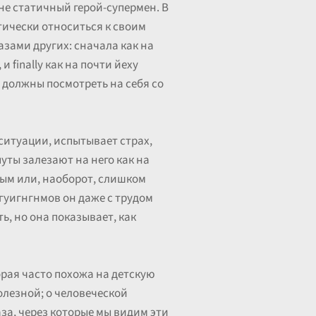
не статичный герой-супермен. В
итически относиться к своим
азами других: сначала как на
 finally как на почти йеху
о должны посмотреть на себя со
ситуации, испытывает страх,
путы залезают на него как на
вым или, наоборот, слишком
гуигнгнмов он даже с трудом
ь, но она показывает, как
орая часто похожа на детскую
полезной; о человеческой
аза, через которые мы видим эти