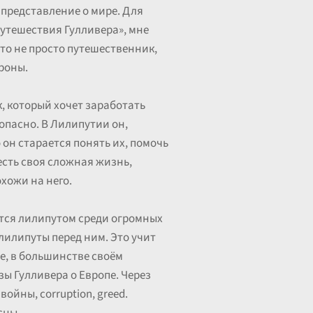
 представление о мире. Для
Путешествия Гулливера», мне
 это не просто путешественник,
роны.
к, который хочет заработать
опасно. В Лилипутии он,
 он старается понять их, помочь
есть своя сложная жизнь,
охожи на него.
ится лилипутом среди огромных
лилипуты перед ним. Это учит
ые, в большинстве своём
ы Гулливера о Европе. Через
ойны, corruption, greed.