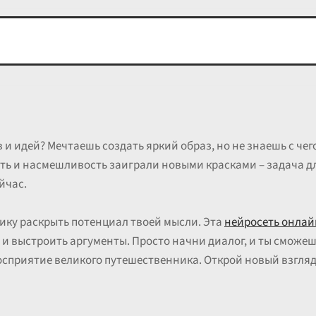
и идей? Мечтаешь создать яркий образ, но не знаешь с чего
ость и насмешливость заиграли новыми красками – задача д
йчас.
ку раскрыть потенциал твоей мысли. Эта
нейросеть онлай
ы и выстроить аргументы. Просто начни диалог, и ты сможе
сприятие великого путешественника. Открой новый взгляд н