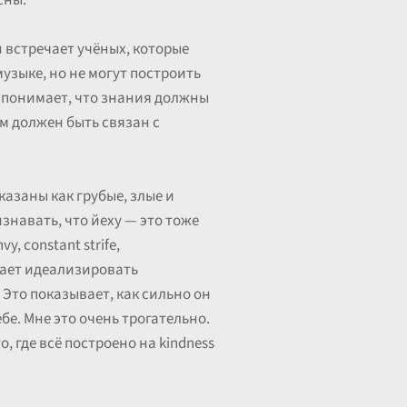
сны.
 встречает учёных, которые
узыке, но не могут построить
, понимает, что знания должны
ум должен быть связан с
казаны как грубые, злые и
знавать, что йеху — это тоже
, constant strife,
нает идеализировать
 Это показывает, как сильно он
ебе. Мне это очень трогательно.
, где всё построено на kindness