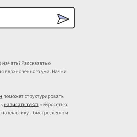
 начать? Рассказать о
ля вдохновенного ума. Начни
н
поможет структурировать
шь
написать текст
нейросетью,
а классику – быстро, легко и