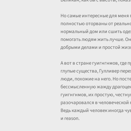
Великан, как бы с высоты, пока
Но самые интересные для меня п
полностью оторваны от реально
нормальный дом или сшить одеж
помогать людям жить лучше. Он 
добрыми делами и простой жиз
А вот в стране гуигнгнмов, где
глупые существа, Гулливер пере
люди, похожие на него. Но посте
бессмысленную жажду драгоценн
гуигнгнмов, их простую, честну
разочаровался в человеческой na
Ведь каждый человек иногда чувс
и reason.