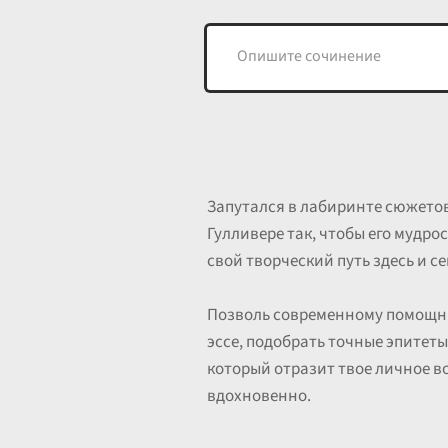
Запутался в лабиринте сюжетов 
Гулливере так, чтобы его мудр
свой творческий путь здесь и се
Позволь современному помощни
эссе, подобрать точные эпитет
который отразит твое личное во
вдохновенно.